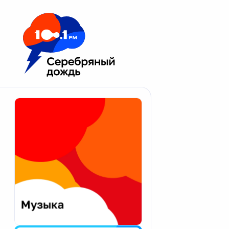
Москва 100.1 FM
Апатиты
Астрахань
Волгоград
Вологда
Екатеринбург
Иваново
Казань
Калининград
Калуга