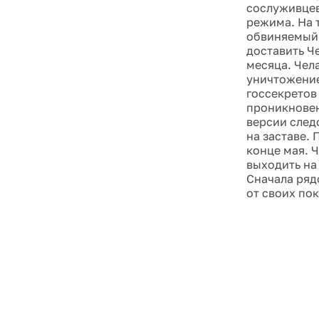
сослуживцев
режима. На 
обвиняемый 
доставить Ч
месяца. Чел
уничтожение
госсекретов
проникновен
версии след
на заставе.
конце мая. Ч
выходить на
Сначала ряд
от своих пок