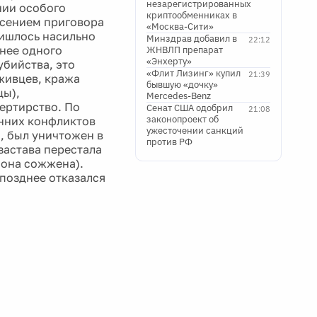
незарегистрированных
нии особого
криптообменниках в
есением приговора
«Москва-Сити»
ришлось насильно
Минздрав добавил в
22:12
нее одного
ЖНВЛП препарат
«Энхерту»
убийства, это
«Флит Лизинг» купил
21:39
живцев, кража
бывшую «дочку»
цы),
Mercedes-Benz
ертирство. По
Сенат США одобрил
21:08
законопроект об
енних конфликтов
ужесточении санкций
, был уничтожен в
против РФ
 застава перестала
 она сожжена).
 позднее отказался