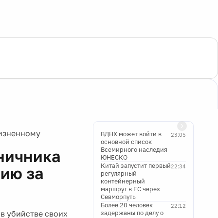
жизненному
ВДНХ может войти в
23:05
основной список
Всемирного наследия
ничника
ЮНЕСКО
Китай запустит первый
22:34
ию за
регулярный
контейнерный
маршрут в ЕС через
Севморпуть
Более 20 человек
22:12
в убийстве своих
задержаны по делу о