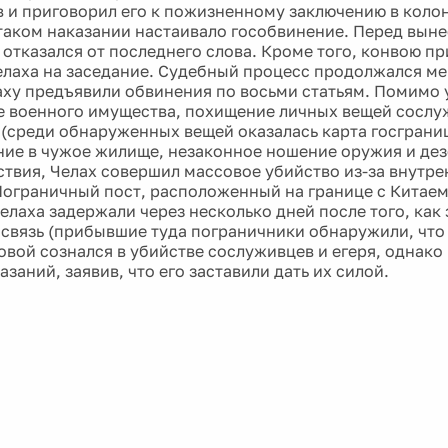
 и приговорил его к пожизненному заключению в коло
таком наказании настаивало гособвинение. Перед вын
отказался от последнего слова. Кроме того, конвою п
елаха на заседание. Судебный процесс продолжался ме
аху предъявили обвинения по восьми статьям. Помимо 
 военного имущества, похищение личных вещей сослу
 (среди обнаруженных вещей оказалась карта госграни
ие в чужое жилище, незаконное ношение оружия и дез
ствия, Челах совершил массовое убийство из-за внутр
 Пограничный пост, расположенный на границе с Китаем
елаха задержали через несколько дней после того, как
 связь (прибывшие туда пограничники обнаружили, что
овой сознался в убийстве сослуживцев и егеря, однако
азаний, заявив, что его заставили дать их силой.