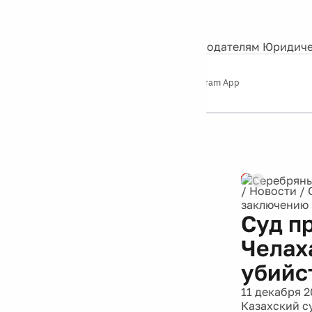
События
Контакты
О нас
Экскурсии
Silver Studio
Рекламодателям
Юридиче
Слушайте
App Store
Google Play
Telegram App
Серебряный
дождь
12+
Реклама
/
Новости
/
заключению 
Суд п
Челах
убийс
11 декабря 2
Казахский с