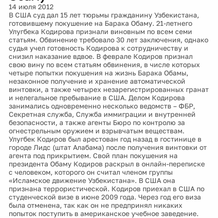
14 июля 2012
В США суд дал 15 лет тюрьмы гражданину Узбекистана,
готовившему покушение на Барака Обаму. 21-летнего
Улугбека Кодирова признали виновным по всем семи
статьям. Обвинение требовало 30 лет заключения, однако
судья учел готовность Кодирова к сотрудничеству и
снизил наказание вдвое. В феврале Кодиров признал
свою вину по всем статьям обвинения, в числе которых
четыре попытки покушения на жизнь Барака Обамы,
незаконное получение и хранение автоматической
винтовки, а также четырех незарегистрированных гранат
и нелегальное пребывание в США. Делом Кодирова
занимались одновременно несколько ведомств – ФБР,
Секретная служба, Служба иммиграции и внутренней
безопасности, а также агенты Бюро по контролю за
огнестрельным оружием и взрывчатым веществам.
Улугбек Кодиров был арестован год назад в гостинице в
городе Лидс (штат Алабама) после получения винтовки от
агента под прикрытием. Свой план покушения на
президента Обаму Кодиров раскрыл в онлайн-переписке
с человеком, которого он считал членом группы
«Исламское движение Узбекистана». В США она
признана террористической. Кодиров приехал в США по
студенческой визе в июне 2009 года. Через год его виза
была отменена, так как он не предпринял никаких
попыток поступить в американское учебное заведение.