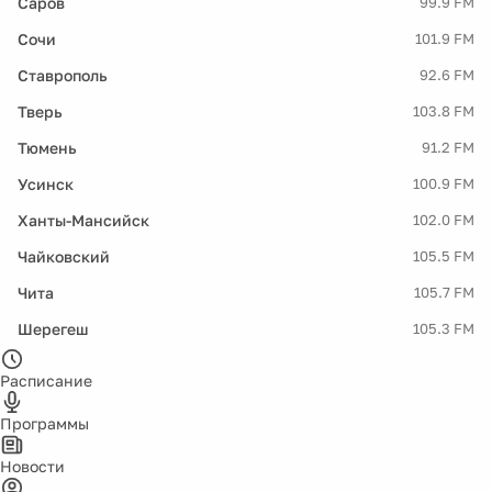
Саров
99.9 FM
Сочи
101.9 FM
Ставрополь
92.6 FM
Тверь
103.8 FM
Тюмень
91.2 FM
Усинск
100.9 FM
Ханты-Мансийск
102.0 FM
Чайковский
105.5 FM
Чита
105.7 FM
Шерегеш
105.3 FM
Расписание
Программы
Новости