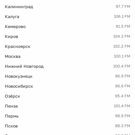
Калининград
97.7 FM
Калуга
106.1 FM
Кемерово
91.5 FM
Киров
104.3 FM
Красноярск
102.2 FM
Москва
100.1 FM
Нижний Новгород
100.4 FM
Новокузнецк
96.9 FM
Новосибирск
96.6 FM
Озёрск
95.4 FM
Пенза
101.4 FM
Пермь
98.9 FM
Псков
88.3 FM