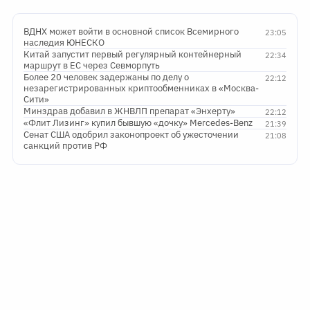
ВДНХ может войти в основной список Всемирного
23:05
наследия ЮНЕСКО
Китай запустит первый регулярный контейнерный
22:34
маршрут в ЕС через Севморпуть
Более 20 человек задержаны по делу о
22:12
незарегистрированных криптообменниках в «Москва-
Сити»
Минздрав добавил в ЖНВЛП препарат «Энхерту»
22:12
«Флит Лизинг» купил бывшую «дочку» Mercedes-Benz
21:39
Сенат США одобрил законопроект об ужесточении
21:08
санкций против РФ