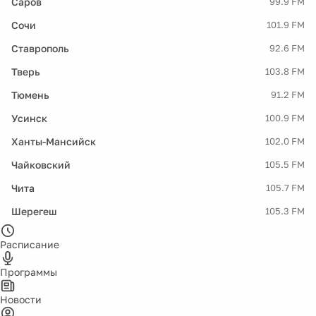
Саров
99.9 FM
Сочи
101.9 FM
Ставрополь
92.6 FM
Тверь
103.8 FM
Тюмень
91.2 FM
Усинск
100.9 FM
Ханты-Мансийск
102.0 FM
Чайковский
105.5 FM
Чита
105.7 FM
Шерегеш
105.3 FM
Расписание
Программы
Новости