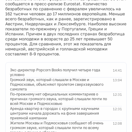
сообщается в пресс-релизе Eurostat. Количество
безработных по сравнению с февралем увеличилось на
162 тысячи человек до 17 миллионов европейцев. Меньше
всего безработных, как и ранее, зарегистрировано в
Австрии, Нидерландах и Люксембурге. Наиболее высокие
показатели по-прежнему у Португалии, Греции и
Испании. Причем в двух последних странах безработица
среди молодежи в возрасте до 25 лет превышает 50
процентов. Для сравнения, этот же показатель для
немецкой, австрийской и голландской молодежи
составляет 8-9 процентов.
Экс-директор Popcorn Books получил четыре года
14:41
условно
Громкий звук, который слышали в Москве и
13:04
Подмосковье, объясняют пролетом сверхзвукового
самолета
По-прежнему нет официальных комментариев о
12:31
причинах громкого звука, который слышали почти по
всей Москве и Подмосковью
Аренда квартир в городах с крупными научными
12:31
центрами начала дорожать на фоне завершения
приемной кампании
Жители Москвы и Подмосковья сообщают об очень
12:08
громком звуке, который слышали почти по всему