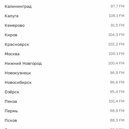
Калининград
97.7 FM
Калуга
106.1 FM
Кемерово
91.5 FM
Киров
104.3 FM
Красноярск
102.2 FM
Москва
100.1 FM
Нижний Новгород
100.4 FM
Новокузнецк
96.9 FM
Новосибирск
96.6 FM
Озёрск
95.4 FM
Пенза
101.4 FM
Пермь
98.9 FM
Псков
88.3 FM