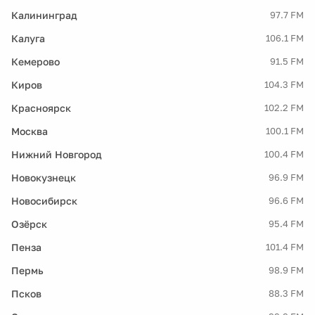
Калининград
97.7 FM
Калуга
106.1 FM
Кемерово
91.5 FM
Киров
104.3 FM
Красноярск
102.2 FM
Москва
100.1 FM
Нижний Новгород
100.4 FM
Новокузнецк
96.9 FM
Новосибирск
96.6 FM
Озёрск
95.4 FM
Пенза
101.4 FM
Пермь
98.9 FM
Псков
88.3 FM