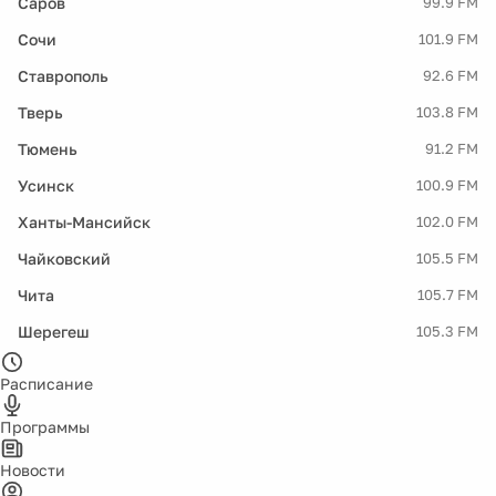
Саров
99.9 FM
Сочи
101.9 FM
Ставрополь
92.6 FM
Тверь
103.8 FM
Тюмень
91.2 FM
Усинск
100.9 FM
Ханты-Мансийск
102.0 FM
Чайковский
105.5 FM
Чита
105.7 FM
Шерегеш
105.3 FM
Расписание
Программы
Новости