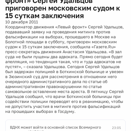
фронт» Сергей Удальцов
приговорен московским судом к
15 суткам заключения
10 декабря 2011
Координатор движения «Левый фронт» Сергей Удальцов,
подававший заявку на проведения митинга против
фальсификации на выборах, прошедшего в Москве на
Болотной площади в субботу, приговорен московским
судом к 15 суткам заключения, сообщила «Газете.Ru»
пресс-секретарь движения Анастасия Удальцова. «В зал
суда не были пущены два адвоката. Прямо сегодня будет
апелляция, но тенденция такая, что и туда адвокатов не
пустят», – сказала Удальцова. Сегодня Сергей Удальцов
был задержан полицией в Боткинской больнице и увезен
в Зюзинский суд для рассмотрения в отношении него
очередного административного дела по статье об
административном правонарушении по статье
самовольное оставление места ареста. В пятницу Сергей
Удальцов сообщил, что врачи Боткинской больницы при
содействии полиции переводят его в реанимацию, чтобы
не допустить участия в митинге против фальсификаций
на прошедших выборах в Госдуму.
ВДНХ может войти в основной список Всемирного
23:05