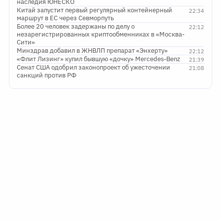
наследия ЮНЕСКО
Китай запустит первый регулярный контейнерный
22:34
маршрут в ЕС через Севморпуть
Более 20 человек задержаны по делу о
22:12
незарегистрированных криптообменниках в «Москва-
Сити»
Минздрав добавил в ЖНВЛП препарат «Энхерту»
22:12
«Флит Лизинг» купил бывшую «дочку» Mercedes-Benz
21:39
Сенат США одобрил законопроект об ужесточении
21:08
санкций против РФ