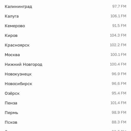
Калининград
97.7 FM
Калуга
106.1 FM
Кемерово
91.5 FM
Киров
104.3 FM
Красноярск
102.2 FM
Москва
100.1 FM
Нижний Новгород
100.4 FM
Новокузнецк
96.9 FM
Новосибирск
96.6 FM
Озёрск
95.4 FM
Пенза
101.4 FM
Пермь
98.9 FM
Псков
88.3 FM