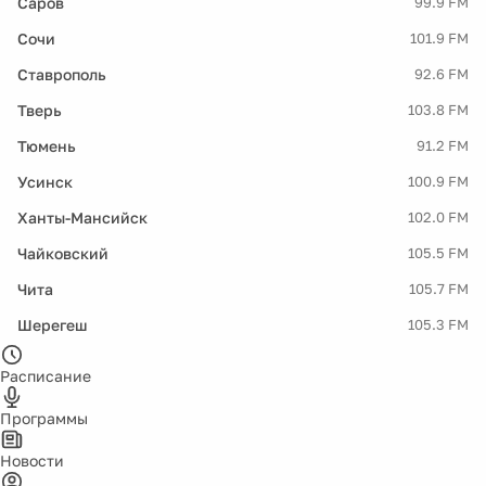
Саров
99.9 FM
Сочи
101.9 FM
Ставрополь
92.6 FM
Тверь
103.8 FM
Тюмень
91.2 FM
Усинск
100.9 FM
Ханты-Мансийск
102.0 FM
Чайковский
105.5 FM
Чита
105.7 FM
Шерегеш
105.3 FM
Расписание
Программы
Новости