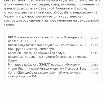
сексуальных преступлений против детей. Стоит отметить,
что химическая кастрация, которая сейчас применяется
в некоторых штатах Северной Америки и Европе,
относительно гуманный способ борьбы с педофилами. В
Чехии, например, практикуется хирургическая
кастрация осужденных за преступления на сексуальной
почве.
ВДНХ может войти в основной список Всемирного
23:05
наследия ЮНЕСКО
Китай запустит первый регулярный контейнерный
22:34
маршрут в ЕС через Севморпуть
Более 20 человек задержаны по делу о
22:12
незарегистрированных криптообменниках в «Москва-
Сити»
Минздрав добавил в ЖНВЛП препарат «Энхерту»
22:12
«Флит Лизинг» купил бывшую «дочку» Mercedes-Benz
21:39
Сенат США одобрил законопроект об ужесточении
21:08
санкций против РФ