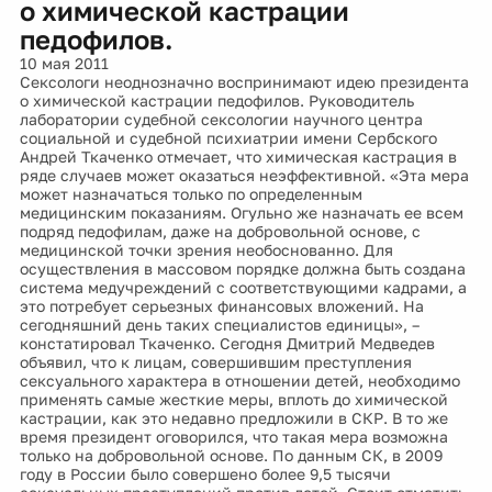
о химической кастрации
педофилов.
10 мая 2011
Сексологи неоднозначно воспринимают идею президента
о химической кастрации педофилов. Руководитель
лаборатории судебной сексологии научного центра
социальной и судебной психиатрии имени Сербского
Андрей Ткаченко отмечает, что химическая кастрация в
ряде случаев может оказаться неэффективной. «Эта мера
может назначаться только по определенным
медицинским показаниям. Огульно же назначать ее всем
подряд педофилам, даже на добровольной основе, с
медицинской точки зрения необоснованно. Для
осуществления в массовом порядке должна быть создана
система медучреждений с соответствующими кадрами, а
это потребует серьезных финансовых вложений. На
сегодняшний день таких специалистов единицы», –
констатировал Ткаченко. Сегодня Дмитрий Медведев
объявил, что к лицам, совершившим преступления
сексуального характера в отношении детей, необходимо
применять самые жесткие меры, вплоть до химической
кастрации, как это недавно предложили в СКР. В то же
время президент оговорился, что такая мера возможна
только на добровольной основе. По данным СК, в 2009
году в России было совершено более 9,5 тысячи