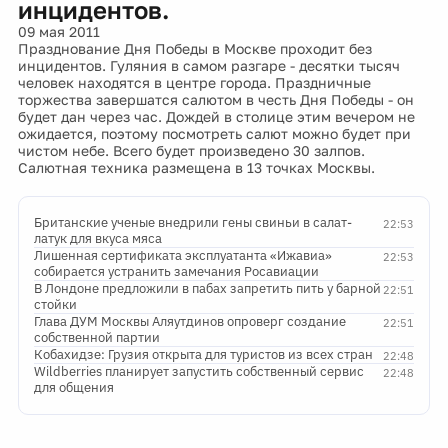
инцидентов.
09 мая 2011
Празднование Дня Победы в Москве проходит без
инцидентов. Гуляния в самом разгаре - десятки тысяч
человек находятся в центре города. Праздничные
торжества завершатся салютом в честь Дня Победы - он
будет дан через час. Дождей в столице этим вечером не
ожидается, поэтому посмотреть салют можно будет при
чистом небе. Всего будет произведено 30 залпов.
Салютная техника размещена в 13 точках Москвы.
Британские ученые внедрили гены свиньи в салат-
22:53
латук для вкуса мяса
Лишенная сертификата эксплуатанта «Ижавиа»
22:53
собирается устранить замечания Росавиации
В Лондоне предложили в пабах запретить пить у барной
22:51
стойки
Глава ДУМ Москвы Аляутдинов опроверг создание
22:51
собственной партии
Кобахидзе: Грузия открыта для туристов из всех стран
22:48
Wildberries планирует запустить собственный сервис
22:48
для общения