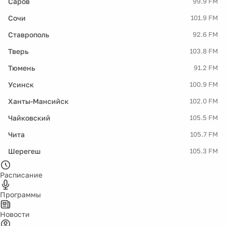
Саров
99.9 FM
Сочи
101.9 FM
Ставрополь
92.6 FM
Тверь
103.8 FM
Тюмень
91.2 FM
Усинск
100.9 FM
Ханты-Мансийск
102.0 FM
Чайковский
105.5 FM
Чита
105.7 FM
Шерегеш
105.3 FM
Расписание
Программы
Новости