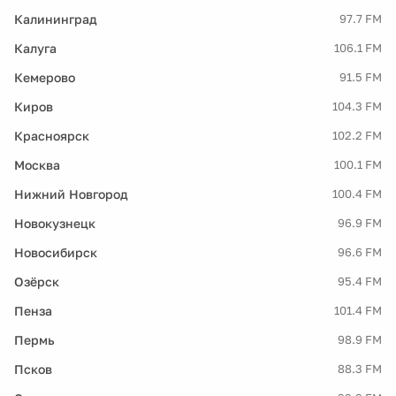
Калининград
97.7 FM
Калуга
106.1 FM
Кемерово
91.5 FM
Киров
104.3 FM
Красноярск
102.2 FM
Москва
100.1 FM
Нижний Новгород
100.4 FM
Новокузнецк
96.9 FM
Новосибирск
96.6 FM
Озёрск
95.4 FM
Пенза
101.4 FM
Пермь
98.9 FM
Псков
88.3 FM