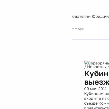
События
Контакты
О нас
Экскурсии
Silver Studio
Рекламодателям
Юридиче
Слушайте
App Store
Google Play
Telegram App
Серебряный
дождь
12+
Реклама
/
Новости
/
Кубин
выезж
09 мая 2011
Кубинцам вп
входит в па
съезде Комм
правительст