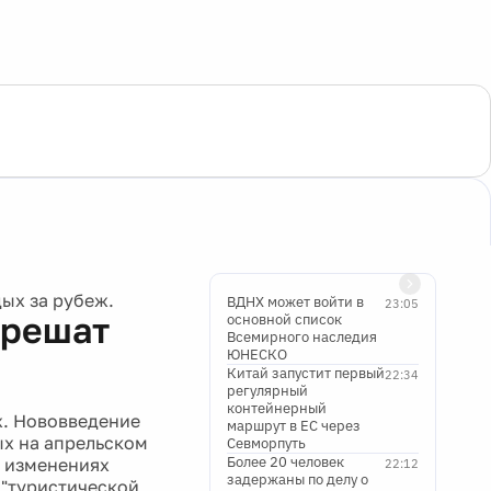
ых за рубеж.
ВДНХ может войти в
23:05
зрешат
основной список
Всемирного наследия
ЮНЕСКО
Китай запустит первый
22:34
регулярный
контейнерный
ж. Нововведение
маршрут в ЕС через
ых на апрельском
Севморпуть
Более 20 человек
 изменениях
22:12
задержаны по делу о
 "туристической