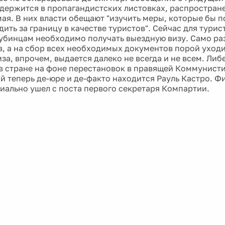
держится в пропагандистских листовках, распростран
мая. В них власти обещают "изучить меры, которые бы 
ить за границу в качестве туристов". Сейчас для тури
кубинцам необходимо получать выездную визу. Само ра
в, а на сбор всех необходимых документов порой уходи
иза, впрочем, выдается далеко не всегда и не всем. Л
в стране на фоне перестановок в правящей Коммунисти
й теперь де-юре и де-факто находится Рауль Кастро. Ф
иально ушел с поста первого секретаря Компартии.