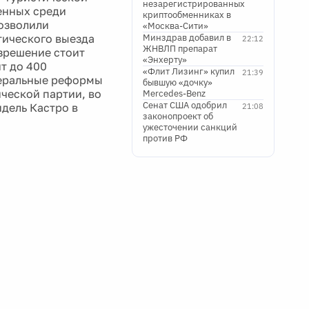
незарегистрированных
енных среди
криптообменниках в
позволили
«Москва-Сити»
стического выезда
Минздрав добавил в
22:12
ЖНВЛП препарат
зрешение стоит
«Энхерту»
т до 400
«Флит Лизинг» купил
21:39
иберальные реформы
бывшую «дочку»
ческой партии, во
Mercedes-Benz
Сенат США одобрил
идель Кастро в
21:08
законопроект об
ужесточении санкций
против РФ