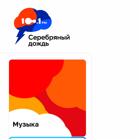
Москва 100.1 FM
Апатиты
Астрахань
Волгоград
Вологда
Екатеринбург
Иваново
Казань
Калининград
Калуга