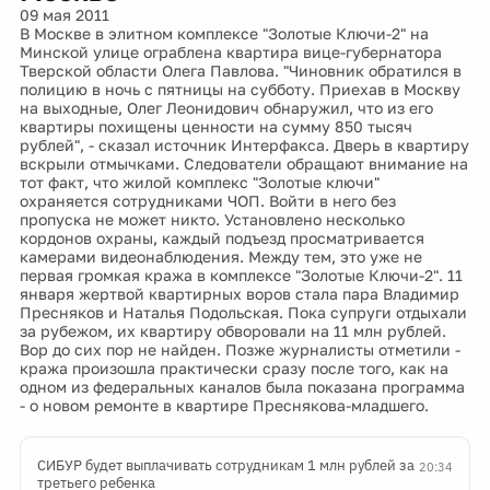
09 мая 2011
В Москве в элитном комплексе "Золотые Ключи-2" на
Минской улице ограблена квартира вице-губернатора
Тверской области Олега Павлова. "Чиновник обратился в
полицию в ночь с пятницы на субботу. Приехав в Москву
на выходные, Олег Леонидович обнаружил, что из его
квартиры похищены ценности на сумму 850 тысяч
рублей", - сказал источник Интерфакса. Дверь в квартиру
вскрыли отмычками. Следователи обращают внимание на
тот факт, что жилой комплекс "Золотые ключи"
охраняется сотрудниками ЧОП. Войти в него без
пропуска не может никто. Установлено несколько
кордонов охраны, каждый подъезд просматривается
камерами видеонаблюдения. Между тем, это уже не
первая громкая кража в комплексе "Золотые Ключи-2". 11
января жертвой квартирных воров стала пара Владимир
Пресняков и Наталья Подольская. Пока супруги отдыхали
за рубежом, их квартиру обворовали на 11 млн рублей.
Вор до сих пор не найден. Позже журналисты отметили -
кража произошла практически сразу после того, как на
одном из федеральных каналов была показана программа
- о новом ремонте в квартире Преснякова-младшего.
СИБУР будет выплачивать сотрудникам 1 млн рублей за
20:34
третьего ребенка