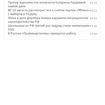
Против журналистки-иноагента Катерины Гордеевой
20:15
завели дело
ВС 10 августа рассмотрит иск о снятии партии «Яблоко»
20:11
с выборов в Госдуму
Жена и дети фермера Уокера нарушили миграционное
20:11
законодательство РФ
Школьники из РФ третий раз подряд стали чемпионами
19:46
IOAI
В России «Праймкартонпак» прекратил работу
19:46