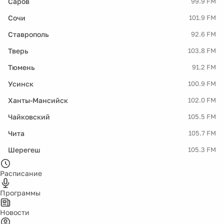
Саров
99.9 FM
Сочи
101.9 FM
Ставрополь
92.6 FM
Тверь
103.8 FM
Тюмень
91.2 FM
Усинск
100.9 FM
Ханты-Мансийск
102.0 FM
Чайковский
105.5 FM
Чита
105.7 FM
Шерегеш
105.3 FM
Расписание
Программы
Новости