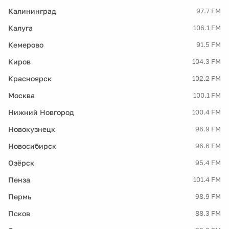
Калининград
97.7 FM
Калуга
106.1 FM
Кемерово
91.5 FM
Киров
104.3 FM
Красноярск
102.2 FM
Москва
100.1 FM
Нижний Новгород
100.4 FM
Новокузнецк
96.9 FM
Новосибирск
96.6 FM
Озёрск
95.4 FM
Пенза
101.4 FM
Пермь
98.9 FM
Псков
88.3 FM