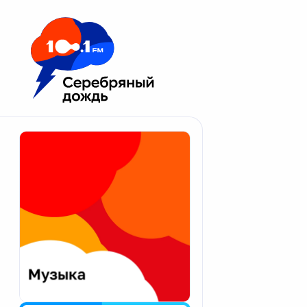
Москва 100.1 FM
Апатиты
Астрахань
Волгоград
Вологда
Екатеринбург
Иваново
Казань
Калининград
Калуга