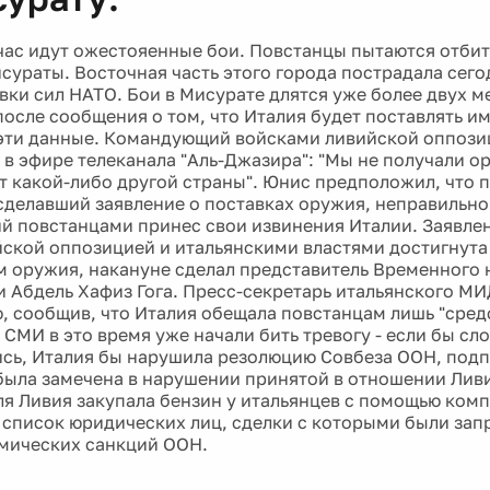
час идут ожестояенные бои. Повстанцы пытаются отбит
сураты. Восточная часть этого города пострадала сего
ки сил НАТО. Бои в Мисурате длятся уже более двух м
после сообщения о том, что Италия будет поставлять и
эти данные. Командующий войсками ливийской оппози
 в эфире телеканала "Аль-Джазира": "Мы не получали о
от какой-либо другой страны". Юнис предположил, что 
сделавший заявление о поставках оружия, неправильно
 повстанцами принес свои извинения Италии. Заявлени
ской оппозицией и итальянскими властями достигнута
м оружия, накануне сделал представитель Временного
и Абдель Хафиз Гога. Пресс-секретарь итальянского МИ
 сообщив, что Италия обещала повстанцам лишь "сред
 СМИ в это время уже начали бить тревогу - если бы сл
сь, Италия бы нарушила резолюцию Совбеза ООН, подп
была замечена в нарушении принятой в отношении Лив
ля Ливия закупала бензин у итальянцев с помощью комп
 список юридических лиц, сделки с которыми были за
мических санкций ООН.