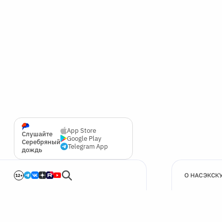
App Store
Слушайте
Google Play
Серебряный
Telegram App
дождь
О НАС
ЭКСК
12+