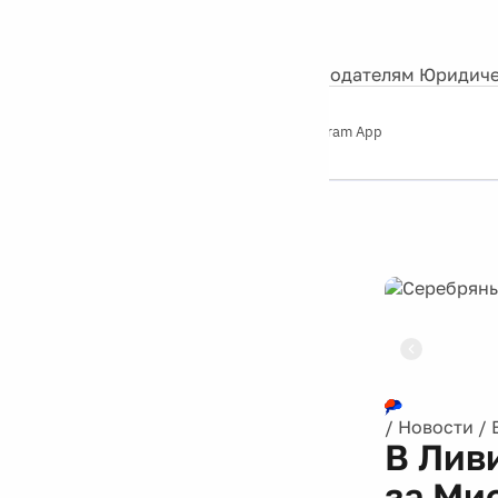
События
Контакты
О нас
Экскурсии
Silver Studio
Рекламодателям
Юридиче
Слушайте
App Store
Google Play
Telegram App
Серебряный
дождь
12+
Реклама
/
Новости
/
В Лив
за Ми