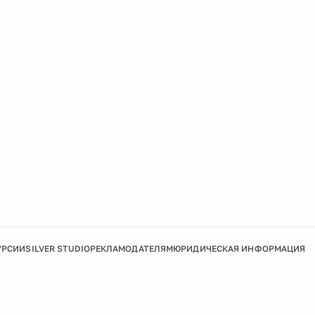
УРСИИ
SILVER STUDIO
РЕКЛАМОДАТЕЛЯМ
ЮРИДИЧЕСКАЯ ИНФОРМАЦИЯ