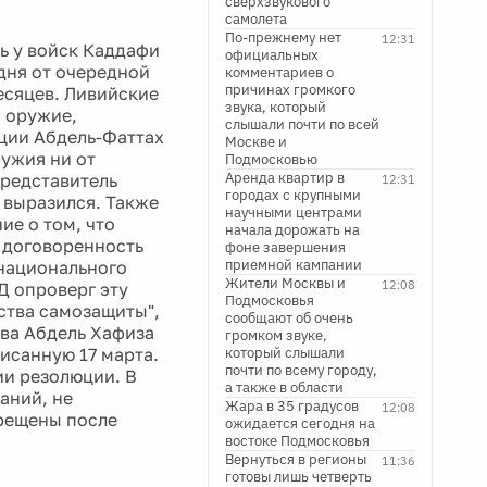
сверхзвукового
самолета
По-прежнему нет
12:31
ь у войск Каддафи
официальных
дня от очередной
комментариев о
причинах громкого
есяцев. Ливийские
звука, который
м оружие,
слышали почти по всей
ции Абдель-Фаттах
Москве и
ружия ни от
Подмосковью
Аренда квартир в
представитель
12:31
городах с крупными
 выразился. Также
научными центрами
е о том, что
начала дорожать на
 договоренность
фоне завершения
приемной кампании
 национального
Жители Москвы и
12:08
Д опроверг эту
Подмосковья
ства самозащиты",
сообщают об очень
ова Абдель Хафиза
громком звуке,
исанную 17 марта.
который слышали
почти по всему городу,
ии резолюции. В
а также в области
аний, не
Жара в 35 градусов
12:08
прещены после
ожидается сегодня на
востоке Подмосковья
Вернуться в регионы
11:36
готовы лишь четверть