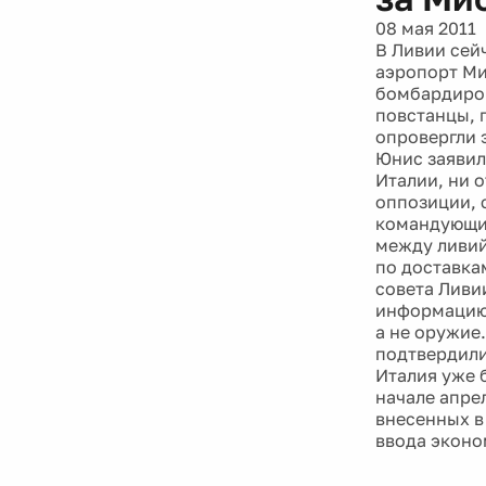
08 мая 2011
В Ливии сей
аэропорт Ми
бомбардиров
повстанцы, 
опровергли 
Юнис заявил
Италии, ни 
оппозиции, 
командующий
между ливий
по доставка
совета Ливи
информацию,
а не оружие.
подтвердили
Италия уже 
начале апре
внесенных в
ввода эконо