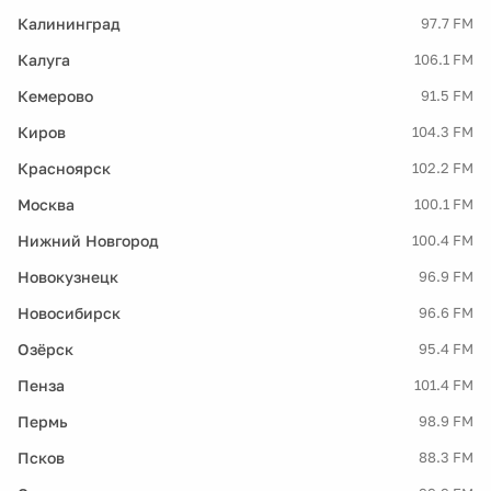
Калининград
97.7 FM
Калуга
106.1 FM
Кемерово
91.5 FM
Киров
104.3 FM
Красноярск
102.2 FM
Москва
100.1 FM
Нижний Новгород
100.4 FM
Новокузнецк
96.9 FM
Новосибирск
96.6 FM
Озёрск
95.4 FM
Пенза
101.4 FM
Пермь
98.9 FM
Псков
88.3 FM