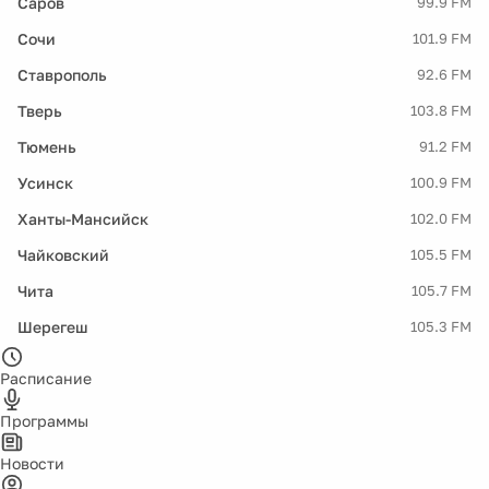
Саров
99.9 FM
Сочи
101.9 FM
Ставрополь
92.6 FM
Тверь
103.8 FM
Тюмень
91.2 FM
Усинск
100.9 FM
Ханты-Мансийск
102.0 FM
Чайковский
105.5 FM
Чита
105.7 FM
Шерегеш
105.3 FM
Расписание
Программы
Новости