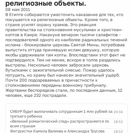
религиозные объекты.
08 мая 2011
В Египте собираются ужесточить наказание для тех, кто
покушается на религиозные объекты. Кроме того, в
стране усилят охрану храмов. Это реакция
правительства на столкновения мусульман и христиан-
коптов в Каире. Накануне вечером тысячи салафитов -
последователей одного из наиболее радикальных течений
ислама - блокировали церковь Святой Мины, потребовав
выпустить оттуда принявшую ислам девушку, которую
якобы удерживали там копты. Впоследствии этот факт не
подтвердился. Тем не менее, вскоре в толпе раздались
выстрелы. Несколько человек забросали церковь
бутылками с зажигательной смесью. Пожар удалось
потушить, но храму был нанесен значительный ущерб.
Почти 200 подозреваемых в причастности к
столкновениями переданы военному трибуналу.
Жертвами беспорядков стали, по последним данным, 12
человек, еще 232 пострадали.
СИБУР будет выплачивать сотрудникам 1 млн рублей за
20:34
третьего ребенка
«Великий романтический спад» распространяется по
18:53
всем странам
Фигуристки Камила Валиева и Александра Трусова
18:53