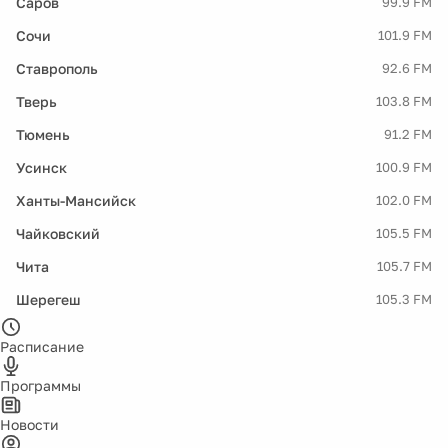
Саров
99.9 FM
Сочи
101.9 FM
Ставрополь
92.6 FM
Тверь
103.8 FM
Тюмень
91.2 FM
Усинск
100.9 FM
Ханты-Мансийск
102.0 FM
Чайковский
105.5 FM
Чита
105.7 FM
Шерегеш
105.3 FM
Расписание
Программы
Новости