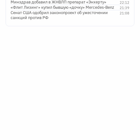
Минздрав добавил в ЖНВЛП препарат «Энхерту»
22:12
«Флит Лизинг» купил бывшую «дочку» Mercedes-Benz
21:39
Сенат США одобрил законопроект об ужесточении
21:08
санкций против РФ