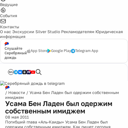
Ведущие
События
Контакты
О нас
Экскурсии
Silver Studio
Рекламодателям
Юридическая
информация
Слушайте
App Store
Google Play
Telegram App
Серебряный
дождь
12+
/
Новости
/
Усама Бен Ладен был одержим собственным
имиджем
Усама Бен Ладен был одержим
собственным имиджем
08 мая 2011
Погибший глава «Аль-Каиды» Усама Бен Ладен был
одержим собственным имиджем. Как пишет сегодня