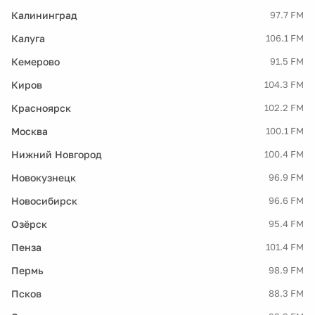
Калининград
97.7 FM
Калуга
106.1 FM
Кемерово
91.5 FM
Киров
104.3 FM
Красноярск
102.2 FM
Москва
100.1 FM
Нижний Новгород
100.4 FM
Новокузнецк
96.9 FM
Новосибирск
96.6 FM
Озёрск
95.4 FM
Пенза
101.4 FM
Пермь
98.9 FM
Псков
88.3 FM