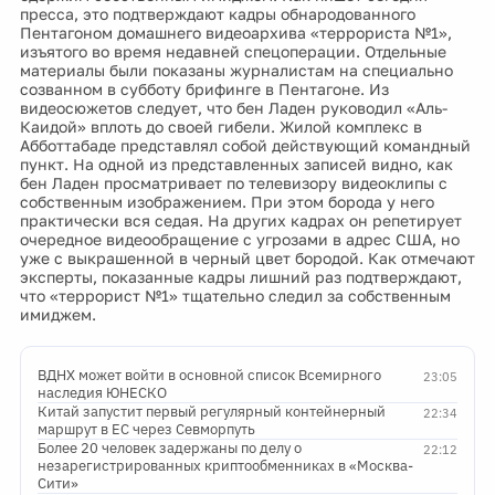
пресса, это подтверждают кадры обнародованного
Пентагоном домашнего видеоархива «террориста №1»,
изъятого во время недавней спецоперации. Отдельные
материалы были показаны журналистам на специально
созванном в субботу брифинге в Пентагоне. Из
видеосюжетов следует, что бен Ладен руководил «Аль-
Каидой» вплоть до своей гибели. Жилой комплекс в
Абботтабаде представлял собой действующий командный
пункт. На одной из представленных записей видно, как
бен Ладен просматривает по телевизору видеоклипы с
собственным изображением. При этом борода у него
практически вся седая. На других кадрах он репетирует
очередное видеообращение с угрозами в адрес США, но
уже с выкрашенной в черный цвет бородой. Как отмечают
эксперты, показанные кадры лишний раз подтверждают,
что «террорист №1» тщательно следил за собственным
имиджем.
ВДНХ может войти в основной список Всемирного
23:05
наследия ЮНЕСКО
Китай запустит первый регулярный контейнерный
22:34
маршрут в ЕС через Севморпуть
Более 20 человек задержаны по делу о
22:12
незарегистрированных криптообменниках в «Москва-
Сити»