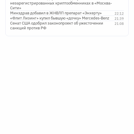
незарегистрированных криптообменниках в «Москва-
Сити»
Минздрав добавил в ЖНВЛП препарат «Энхерту»
22:12
«Флит Лизинг» купил бывшую «дочку» Mercedes-Benz
21:39
Сенат США одобрил законопроект об ужесточении
21:08
санкций против РФ