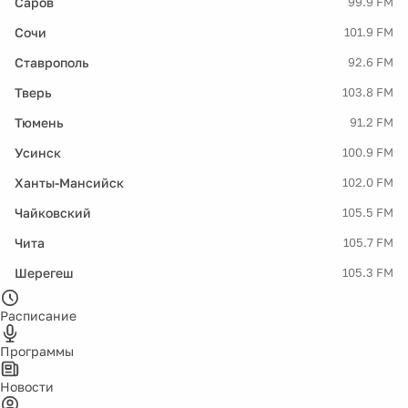
Саров
99.9 FM
Сочи
101.9 FM
Ставрополь
92.6 FM
Тверь
103.8 FM
Тюмень
91.2 FM
Усинск
100.9 FM
Ханты-Мансийск
102.0 FM
Чайковский
105.5 FM
Чита
105.7 FM
Шерегеш
105.3 FM
Расписание
Программы
Новости