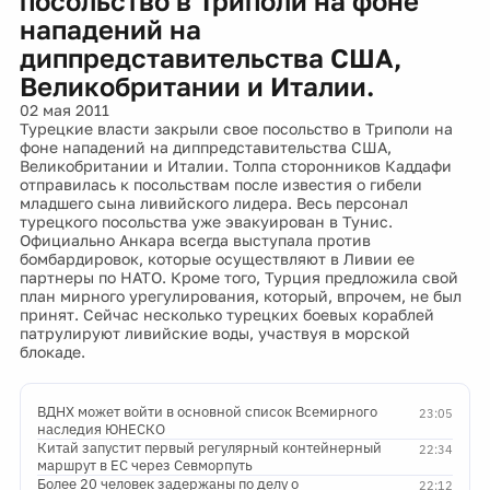
посольство в Триполи на фоне
нападений на
диппредставительства США,
Великобритании и Италии.
02 мая 2011
Турецкие власти закрыли свое посольство в Триполи на
фоне нападений на диппредставительства США,
Великобритании и Италии. Толпа сторонников Каддафи
отправилась к посольствам после известия о гибели
младшего сына ливийского лидера. Весь персонал
турецкого посольства уже эвакуирован в Тунис.
Официально Анкара всегда выступала против
бомбардировок, которые осуществляют в Ливии ее
партнеры по НАТО. Кроме того, Турция предложила свой
план мирного урегулирования, который, впрочем, не был
принят. Сейчас несколько турецких боевых кораблей
патрулируют ливийские воды, участвуя в морской
блокаде.
ВДНХ может войти в основной список Всемирного
23:05
наследия ЮНЕСКО
Китай запустит первый регулярный контейнерный
22:34
маршрут в ЕС через Севморпуть
Более 20 человек задержаны по делу о
22:12