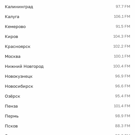
Калининград
97.7 FM
Калуга
106.1 FM
Кемерово
91.5 FM
Киров
104.3 FM
Красноярск
102.2 FM
Москва
100.1 FM
Нижний Новгород
100.4 FM
Новокузнецк
96.9 FM
Новосибирск
96.6 FM
Озёрск
95.4 FM
Пенза
101.4 FM
Пермь
98.9 FM
Псков
88.3 FM