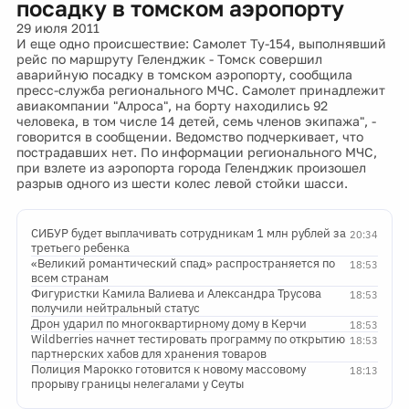
посадку в томском аэропорту
29 июля 2011
И еще одно происшествие: Самолет Ту-154, выполнявший
рейс по маршруту Геленджик - Томск совершил
аварийную посадку в томском аэропорту, сообщила
пресс-служба регионального МЧС. Самолет принадлежит
авиакомпании "Алроса", на борту находились 92
человека, в том числе 14 детей, семь членов экипажа", -
говорится в сообщении. Ведомство подчеркивает, что
пострадавших нет. По информации регионального МЧС,
при взлете из аэропорта города Геленджик произошел
разрыв одного из шести колес левой стойки шасси.
СИБУР будет выплачивать сотрудникам 1 млн рублей за
20:34
третьего ребенка
«Великий романтический спад» распространяется по
18:53
всем странам
Фигуристки Камила Валиева и Александра Трусова
18:53
получили нейтральный статус
Дрон ударил по многоквартирному дому в Керчи
18:53
Wildberries начнет тестировать программу по открытию
18:53
партнерских хабов для хранения товаров
Полиция Марокко готовится к новому массовому
18:13
прорыву границы нелегалами у Сеуты