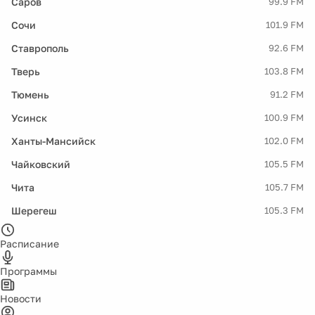
Саров
99.9 FM
Сочи
101.9 FM
Ставрополь
92.6 FM
Тверь
103.8 FM
Тюмень
91.2 FM
Усинск
100.9 FM
Ханты-Мансийск
102.0 FM
Чайковский
105.5 FM
Чита
105.7 FM
Шерегеш
105.3 FM
Расписание
Программы
Новости