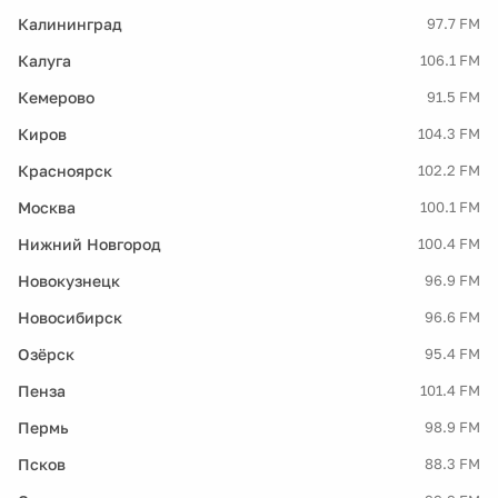
Калининград
97.7 FM
Калуга
106.1 FM
Кемерово
91.5 FM
Киров
104.3 FM
Красноярск
102.2 FM
Москва
100.1 FM
Нижний Новгород
100.4 FM
Новокузнецк
96.9 FM
Новосибирск
96.6 FM
Озёрск
95.4 FM
Пенза
101.4 FM
Пермь
98.9 FM
Псков
88.3 FM