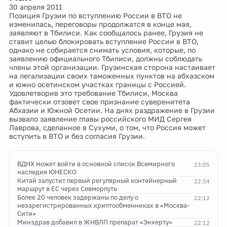
30 апреля 2011
Позиция Грузии по вступлению России в ВТО не
изменилась, переговоры продолжатся в конце мая,
заявляют в Тбилиси. Как сообщалось ранее, Грузия не
ставит целью блокировать вступление России в ВТО,
однако не собирается снимать условия, которые, по
заявлению официального Тбилиси, должны соблюдать
члены этой организации. Грузинская сторона настаивает
на легализации своих таможенных пунктов на абхазском
и южно осетинском участках границы с Россией.
Удовлетворив это требование Тбилиси, Москва
фактически отзовет свое признание суверенитета
Абхазии и Южной Осетии. На днях раздражение в Грузии
вызвало заявление главы российского МИД Сергея
Лаврова, сделанное в Сухуми, о том, что Россия может
вступить в ВТО и без согласия Грузии.
ВДНХ может войти в основной список Всемирного
23:05
наследия ЮНЕСКО
Китай запустит первый регулярный контейнерный
22:34
маршрут в ЕС через Севморпуть
Более 20 человек задержаны по делу о
22:12
незарегистрированных криптообменниках в «Москва-
Сити»
Минздрав добавил в ЖНВЛП препарат «Энхерту»
22:12