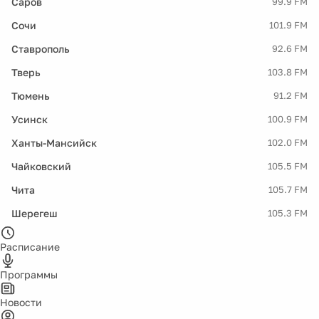
Саров
99.9 FM
Сочи
101.9 FM
Ставрополь
92.6 FM
Тверь
103.8 FM
Тюмень
91.2 FM
Усинск
100.9 FM
Ханты-Мансийск
102.0 FM
Чайковский
105.5 FM
Чита
105.7 FM
Шерегеш
105.3 FM
Расписание
Программы
Новости