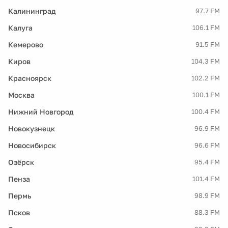
Калининград
97.7 FM
Калуга
106.1 FM
Кемерово
91.5 FM
Киров
104.3 FM
Красноярск
102.2 FM
Москва
100.1 FM
Нижний Новгород
100.4 FM
Новокузнецк
96.9 FM
Новосибирск
96.6 FM
Озёрск
95.4 FM
Пенза
101.4 FM
Пермь
98.9 FM
Псков
88.3 FM