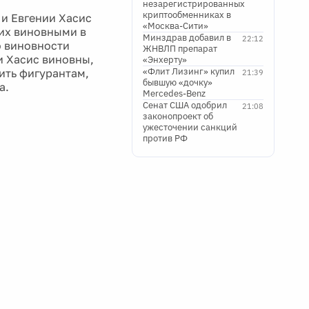
незарегистрированных
криптообменниках в
и Евгении Хасис
«Москва-Сити»
их виновными в
Минздрав добавил в
22:12
о виновности
ЖНВЛП препарат
и Хасис виновны,
«Энхерту»
«Флит Лизинг» купил
чить фигурантам,
21:39
бывшую «дочку»
а.
Mercedes-Benz
Сенат США одобрил
21:08
законопроект об
ужесточении санкций
против РФ