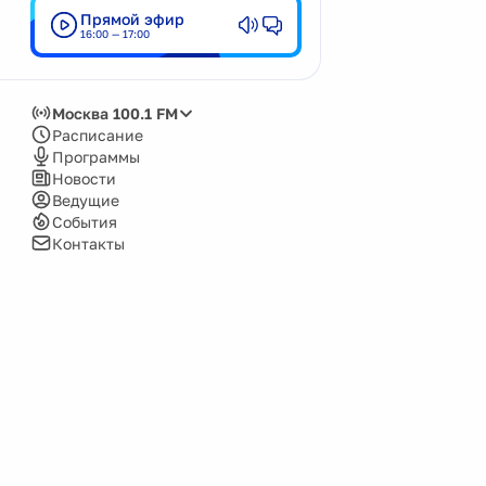
Прямой эфир
Кемерово
16:00 — 17:00
Киров
Красноярск
Москва 100.1 FM
Москва
Расписание
Программы
Нижний Новгород
Новости
Ведущие
Новокузнецк
События
Новосибирск
Контакты
Озёрск
Пенза
Пермь
Псков
Саров
Сочи