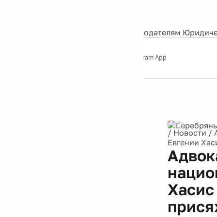
События
Контакты
О нас
Экскурсии
Silver Studio
Рекламодателям
Юридиче
Слушайте
App Store
Google Play
Telegram App
Серебряный
дождь
12+
Реклама
/
Новости
/
Евгении Хас
Адвок
нацио
Хасис
прис