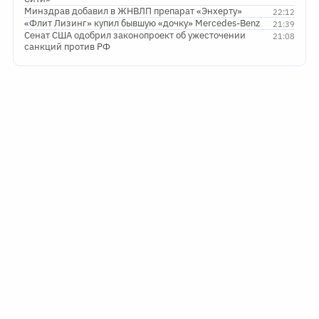
Минздрав добавил в ЖНВЛП препарат «Энхерту»
22:12
«Флит Лизинг» купил бывшую «дочку» Mercedes-Benz
21:39
Сенат США одобрил законопроект об ужесточении
21:08
санкций против РФ