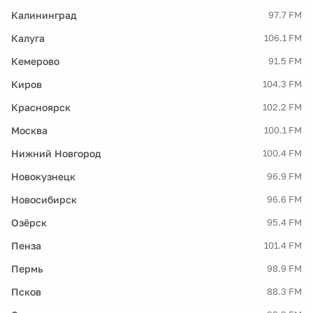
Калининград
97.7 FM
Калуга
106.1 FM
Кемерово
91.5 FM
Киров
104.3 FM
Красноярск
102.2 FM
Москва
100.1 FM
Нижний Новгород
100.4 FM
Новокузнецк
96.9 FM
Новосибирск
96.6 FM
Озёрск
95.4 FM
Пенза
101.4 FM
Пермь
98.9 FM
Псков
88.3 FM