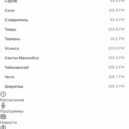
Саров
99.9 FM
Сочи
101.9 FM
Ставрополь
92.6 FM
Тверь
103.8 FM
Тюмень
91.2 FM
Усинск
100.9 FM
Ханты-Мансийск
102.0 FM
Чайковский
105.5 FM
Чита
105.7 FM
Шерегеш
105.3 FM
Расписание
Программы
Новости