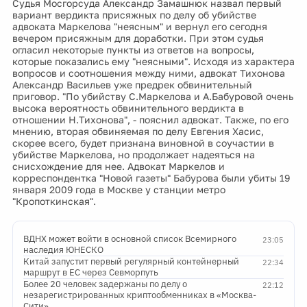
Судья Мосгорсуда Александр Замашнюк назвал первый
вариант вердикта присяжных по делу об убийстве
адвоката Маркелова "неясным" и вернул его сегодня
вечером присяжным для доработки. При этом судья
огласил некоторые пункты из ответов на вопросы,
которые показались ему "неясными". Исходя из характера
вопросов и соотношения между ними, адвокат Тихонова
Александр Васильев уже предрек обвинительный
приговор. "По убийству С.Маркелова и А.Бабуровой очень
высока вероятность обвинительного вердикта в
отношении Н.Тихонова", - пояснил адвокат. Также, по его
мнению, вторая обвиняемая по делу Евгения Хасис,
скорее всего, будет признана виновной в соучастии в
убийстве Маркелова, но продолжает надеяться на
снисхождение для нее. Адвокат Маркелов и
корреспондентка "Новой газеты" Бабурова были убиты 19
января 2009 года в Москве у станции метро
"Кропоткинская".
ВДНХ может войти в основной список Всемирного
23:05
наследия ЮНЕСКО
Китай запустит первый регулярный контейнерный
22:34
маршрут в ЕС через Севморпуть
Более 20 человек задержаны по делу о
22:12
незарегистрированных криптообменниках в «Москва-
Сити»