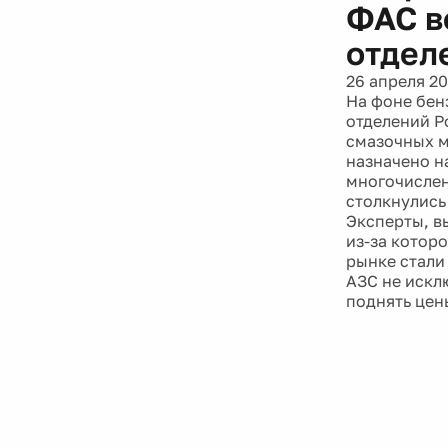
ФАС в
отдел
26 апреля 20
На фоне бен
отделений Р
смазочных м
назначено н
многочислен
столкнулись
Эксперты, в
из-за котор
рынке стали
АЗС не искл
поднять цен