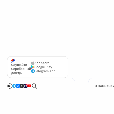
App Store
Слушайте
Google Play
Серебряный
Telegram App
дождь
О НАС
ЭКСК
12+