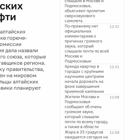
слышали в Москве и
йских
Подмосковье,
объясняют пролетом
фти
сверхзвукового
самолета
По-прежнему нет
12:31
 алтайских
официальных
комментариев о
ке горюче-
причинах громкого
комиссии
звука, который
я дела назвали
слышали почти по всей
го союза, которые
Москве и
Подмосковью
тавщиков региона.
Аренда квартир в
12:31
ку правительства,
городах с крупными
цен на мировом
научными центрами
ельцы алтайских
начала дорожать на
фоне завершения
овики планируют
приемной кампании
Жители Москвы и
12:08
Подмосковья
сообщают об очень
громком звуке,
который слышали
почти по всему городу,
а также в области
Жара в 35 градусов
12:08
ожидается сегодня на