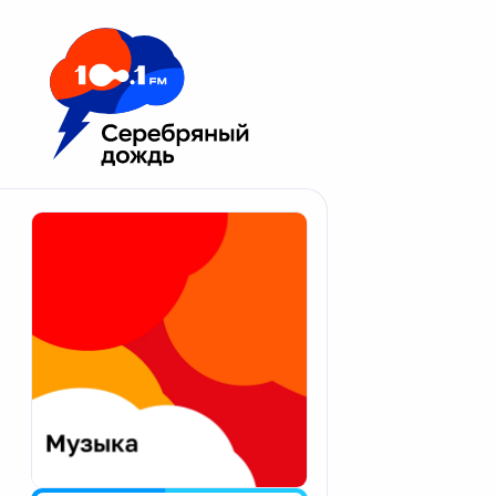
Москва 100.1 FM
Апатиты
Астрахань
Волгоград
Вологда
Екатеринбург
Иваново
Казань
Калининград
Калуга