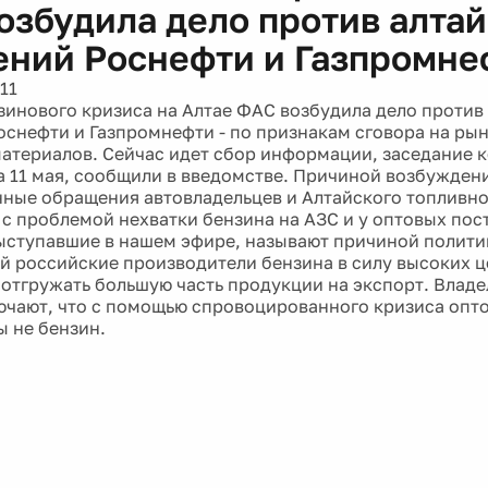
озбудила дело против алта
ений Роснефти и Газпромне
11
зинового кризиса на Алтае ФАС возбудила дело против
оснефти и Газпромнефти - по признакам сговора на рын
атериалов. Сейчас идет сбор информации, заседание 
а 11 мая, сообщили в введомстве. Причиной возбуждени
ные обращения автовладельцев и Алтайского топливно
 с проблемой нехватки бензина на АЗС и у оптовых пос
ыступавшие в нашем эфире, называют причиной полити
ой российские производители бензина в силу высоких 
 отгружать большую часть продукции на экспорт. Влад
ючают, что с помощью спровоцированного кризиса опт
ы не бензин.