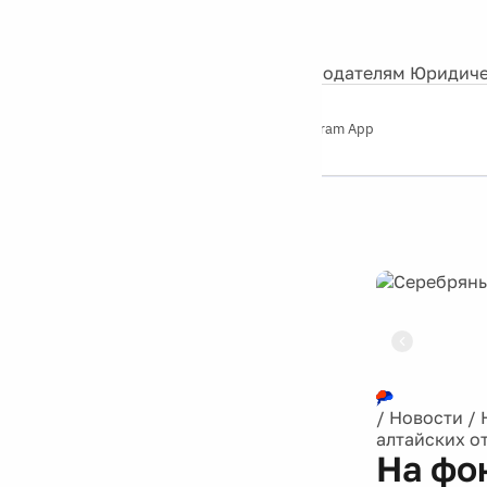
События
Контакты
О нас
Экскурсии
Silver Studio
Рекламодателям
Юридиче
Слушайте
App Store
Google Play
Telegram App
Серебряный
дождь
12+
Реклама
/
Новости
/
алтайских о
На фо