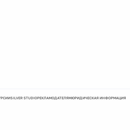
УРСИИ
SILVER STUDIO
РЕКЛАМОДАТЕЛЯМ
ЮРИДИЧЕСКАЯ ИНФОРМАЦИЯ