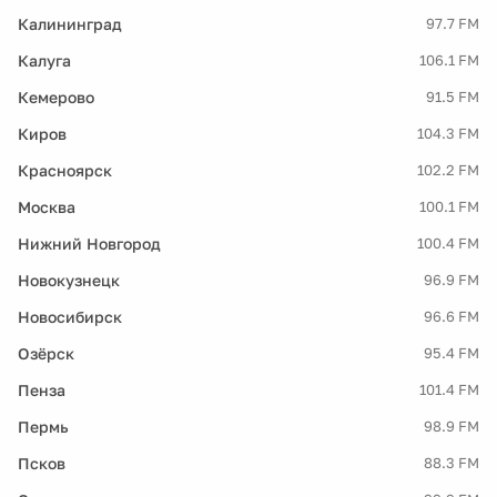
Калининград
97.7 FM
Калуга
106.1 FM
Кемерово
91.5 FM
Киров
104.3 FM
Красноярск
102.2 FM
Москва
100.1 FM
Нижний Новгород
100.4 FM
Новокузнецк
96.9 FM
Новосибирск
96.6 FM
Озёрск
95.4 FM
Пенза
101.4 FM
Пермь
98.9 FM
Псков
88.3 FM