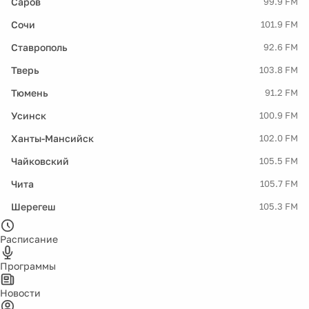
Саров
99.9 FM
Сочи
101.9 FM
Ставрополь
92.6 FM
Тверь
103.8 FM
Тюмень
91.2 FM
Усинск
100.9 FM
Ханты-Мансийск
102.0 FM
Чайковский
105.5 FM
Чита
105.7 FM
Шерегеш
105.3 FM
Расписание
Программы
Новости