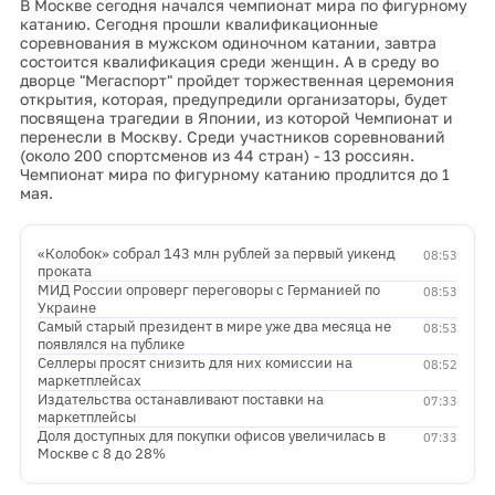
В Москве сегодня начался чемпионат мира по фигурному
катанию. Сегодня прошли квалификационные
соревнования в мужском одиночном катании, завтра
состоится квалификация среди женщин. А в среду во
дворце "Мегаспорт" пройдет торжественная церемония
открытия, которая, предупредили организаторы, будет
посвящена трагедии в Японии, из которой Чемпионат и
перенесли в Москву. Среди участников соревнований
(около 200 спортсменов из 44 стран) - 13 россиян.
Чемпионат мира по фигурному катанию продлится до 1
мая.
«Колобок» собрал 143 млн рублей за первый уикенд
08:53
проката
МИД России опроверг переговоры с Германией по
08:53
Украине
Самый старый президент в мире уже два месяца не
08:53
появлялся на публике
Селлеры просят снизить для них комиссии на
08:52
маркетплейсах
Издательства останавливают поставки на
07:33
маркетплейсы
Доля доступных для покупки офисов увеличилась в
07:33
Москве с 8 до 28%