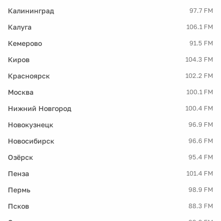
Калининград
97.7 FM
Калуга
106.1 FM
Кемерово
91.5 FM
Киров
104.3 FM
Красноярск
102.2 FM
Москва
100.1 FM
Нижний Новгород
100.4 FM
Новокузнецк
96.9 FM
Новосибирск
96.6 FM
Озёрск
95.4 FM
Пенза
101.4 FM
Пермь
98.9 FM
Псков
88.3 FM