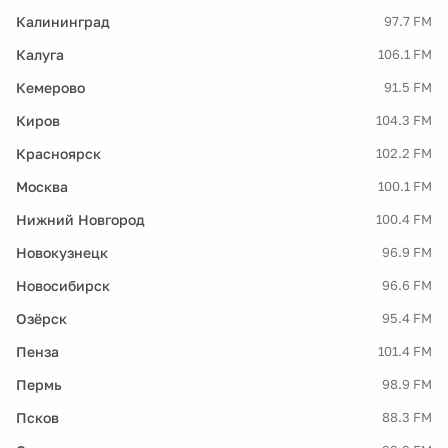
Калининград
97.7 FM
Калуга
106.1 FM
Кемерово
91.5 FM
Киров
104.3 FM
Красноярск
102.2 FM
Москва
100.1 FM
Нижний Новгород
100.4 FM
Новокузнецк
96.9 FM
Новосибирск
96.6 FM
Озёрск
95.4 FM
Пенза
101.4 FM
Пермь
98.9 FM
Псков
88.3 FM