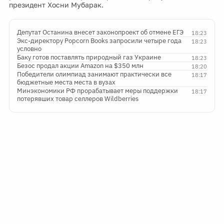
президент Хосни Мубарак.
Депутат Останина внесет законопроект об отмене ЕГЭ
18:23
Экс-директору Popcorn Books запросили четыре года
18:23
условно
Баку готов поставлять природный газ Украине
18:23
Безос продал акции Amazon на $350 млн
18:20
Победители олимпиад занимают практически все
18:17
бюджетные места места в вузах
Минэкономики РФ прорабатывает меры поддержки
18:17
потерявших товар селлеров Wildberries