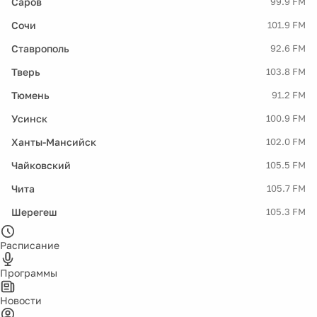
Саров
99.9 FM
Сочи
101.9 FM
Ставрополь
92.6 FM
Тверь
103.8 FM
Тюмень
91.2 FM
Усинск
100.9 FM
Ханты-Мансийск
102.0 FM
Чайковский
105.5 FM
Чита
105.7 FM
Шерегеш
105.3 FM
Расписание
Программы
Новости