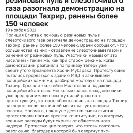
резиновых пуль и слезоточивого
газа разогнала демонстрацию на
площади Тахрир, ранены более
150 человек
19 ноября 2011
Полиция Египта с помощью резиновых пуль и
слезоточивого газа разогнала демонстрацию на площади
Тахрир, ранены более 150 человек. Врачи сообщают, что у
большинства из них - отравление слезоточивым газом и
ранения от резиновых пуль. Участники называют это
насилием - таким же, как при старом режиме, когда
демонстрации разгоняли по приказу теперь уже
свергнутого президента Хосни Мубарака. Протестующие
пытались прорваться к зданию МВД и закидывали
полицейских камнями, разбирая мостовую на площади
Тахрир, бросали «коктейли Молотова» и подожгли
полицейский автозак. Несколько часов назад силовики
уже предпринимали попытку силой разогнать
протестующих, которые обосновались на площади Тахрир
накануне после пятничной молитвы - установили
палатки. Напомню, накануне десятки тысяч египтян
протестовали против проекта конституции, по которому
военные расходы будут скрыты от общественного
надзора. Протестующие говорят, что готовы повторить
революцию, благодаря которой был свергнут экс-