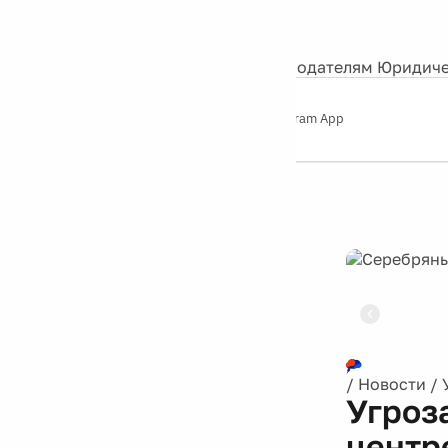
События
Контакты
О нас
Экскурсии
Silver Studio
Рекламодателям
Юридиче
Слушайте
App Store
Google Play
Telegram App
Серебряный
дождь
12+
Реклама
/
Новости
/
Угроз
центр