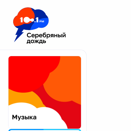
Москва 100.1 FM
Апатиты
Астрахань
Волгоград
Вологда
Екатеринбург
Иваново
Казань
Калининград
Калуга