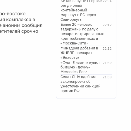
Китай запустит первый
22:34
регулярный
контейнерный
еро-востоке
маршрут в ЕС через
ия комплекса в
Севморпуть
Более 20 человек
ее аноним сообщил
22:12
задержаны по делу о
етителей срочно
незарегистрированных
криптообменниках в
«Москва-Сити»
Минздрав добавил в
22:12
ЖНВЛП препарат
«Энхерту»
«Флит Лизинг» купил
21:39
бывшую «дочку»
Mercedes-Benz
Сенат США одобрил
21:08
законопроект об
ужесточении санкций
против РФ