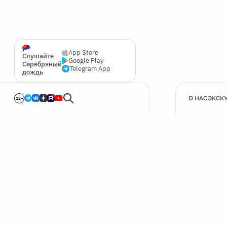
App Store
Слушайте
Google Play
Серебряный
Telegram App
дождь
О НАС
ЭКСК
12+
🍪
Мы используем cookie для улучшения работы сайта.