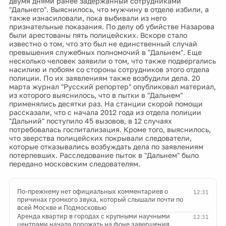
двумя днями ранее задержанный сотрудниками
"Дальнего". Выяснилось, что мужчину в отделе избили, а
также изнасиловали, пока выбивали из него
признательные показания. По делу об убийстве Назарова
были арестованы пять полицейских. Вскоре стало
известно о том, что это был не единственный случай
превышения служебных полномочий в "Дальнем". Еще
несколько человек заявили о том, что также подвергались
насилию и побоям со стороны сотрудников этого отдела
полиции. По их заявлениям также возбудили дела. 20
марта журнал "Русский репортер" опубликовал материал,
из которого выяснилось, что в пытки в "Дальнем"
применялись десятки раз. На станции скорой помощи
рассказали, что с начала 2012 года из отдела полиции
"Дальний" поступило 45 вызовов, в 12 случаях
потребовалась госпитализация. Кроме того, выяснилось,
что зверства полицейских покрывали следователи,
которые отказывались возбуждать дела по заявлениям
потерпевших. Расследование пыток в "Дальнем" было
передано московским следователям.
По-прежнему нет официальных комментариев о
12:31
причинах громкого звука, который слышали почти по
всей Москве и Подмосковью
Аренда квартир в городах с крупными научными
12:31
центрами начала дорожать на фоне завершения