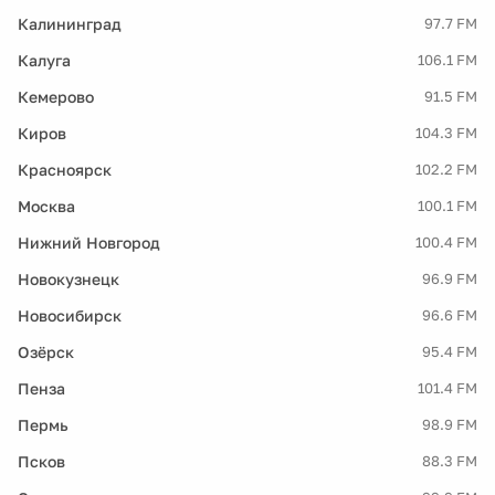
Калининград
97.7 FM
Калуга
106.1 FM
Кемерово
91.5 FM
Киров
104.3 FM
Красноярск
102.2 FM
Москва
100.1 FM
Нижний Новгород
100.4 FM
Новокузнецк
96.9 FM
Новосибирск
96.6 FM
Озёрск
95.4 FM
Пенза
101.4 FM
Пермь
98.9 FM
Псков
88.3 FM