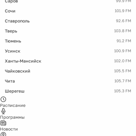
Саров
99.9 FM
Сочи
101.9 FM
Ставрополь
92.6 FM
Тверь
103.8 FM
Тюмень
91.2 FM
Усинск
100.9 FM
Ханты-Мансийск
102.0 FM
Чайковский
105.5 FM
Чита
105.7 FM
Шерегеш
105.3 FM
Расписание
Программы
Новости