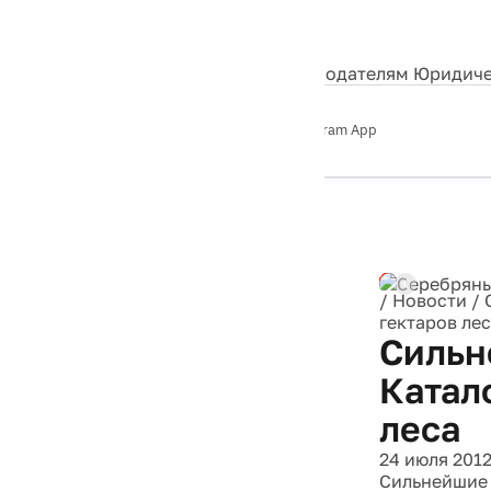
События
Контакты
О нас
Экскурсии
Silver Studio
Рекламодателям
Юридиче
Слушайте
App Store
Google Play
Telegram App
Серебряный
дождь
12+
Реклама
/
Новости
/
гектаров ле
Сильн
Катал
леса
24 июля 201
Сильнейшие 