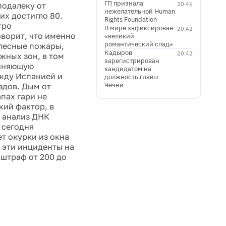
ГП признала
подалеку от
20:46
нежелательной Human
их достигло 80.
Rights Foundation
тро
В мире зафиксирован
20:42
оворит, что именно
«великий
романтический спад»
т лесные пожары,
Кадыров
20:42
жных зон, в том
зарегистрирован
диняющую
кандидатом на
жду Испанией и
должность главы
Чечни
здов. Дым от
пах гари не
ий фактор, в
а анализ ДНК
 сегодня
т окурки из окна
ь эти инциденты на
штраф от 200 до