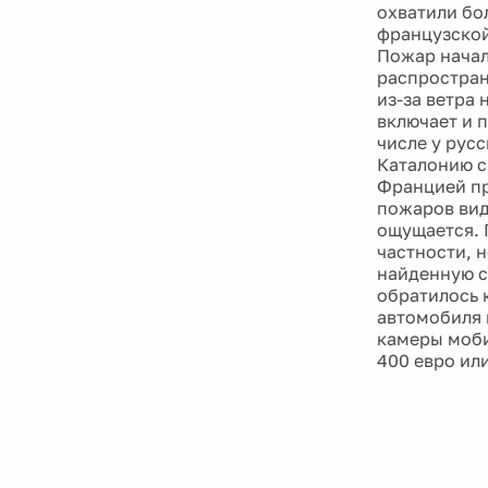
охватили бо
французской
Пожар начал
распростран
из-за ветра 
включает и 
числе у рус
Каталонию с
Францией пр
пожаров вид
ощущается. 
частности, 
найденную с
обратилось 
автомобиля 
камеры моби
400 евро ил