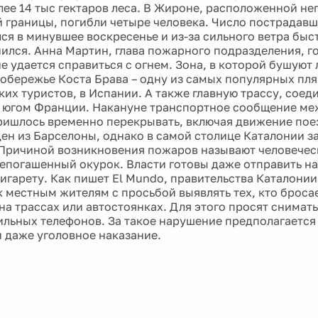
лее 14 тыс гектаров леса. В Жироне, расположенной не
 границы, погибли четыре человека. Число пострадавш
ся в минувшее воскресенье и из-за сильного ветра быс
ился. Анна Мартин, глава пожарного подразделения, г
не удается справиться с огнем. Зона, в которой бушую
побережье Коста Брава – одну из самых популярных пля
ских туристов, в Испании. А также главную трассу, сое
 югом Франции. Накануне транспортное сообщение ме
ишлось временно перекрывать, включая движение пое
ен из Барселоны, однако в самой столице Каталонии за
Причиной возникновения пожаров называют человеческ
непогашенный окурок. Власти готовы даже отправить н
игарету. Как пишет El Mundo, правительства Каталонии
к местным жителям с просьбой выявлять тех, кто бросае
на трассах или автостоянках. Для этого просят снимат
льных телефонов. За такое нарушение предполагается 
и даже уголовное наказание.