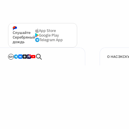
App Store
Слушайте
Google Play
Серебряный
Telegram App
дождь
О НАС
ЭКСК
12+