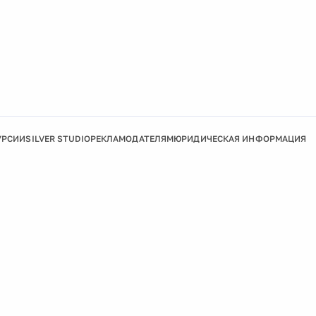
УРСИИ
SILVER STUDIO
РЕКЛАМОДАТЕЛЯМ
ЮРИДИЧЕСКАЯ ИНФОРМАЦИЯ