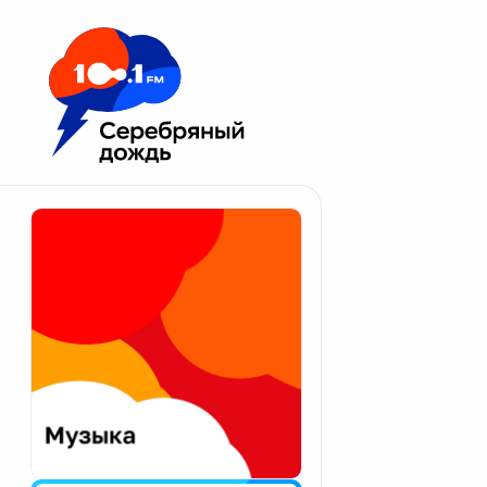
Москва 100.1 FM
Апатиты
Астрахань
Волгоград
Вологда
Екатеринбург
Иваново
Казань
Калининград
Калуга