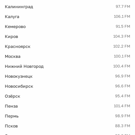
Калининград
97.7 FM
Калуга
106.1 FM
Кемерово
91.5 FM
Киров
104.3 FM
Красноярск
102.2 FM
Москва
100.1 FM
Нижний Новгород
100.4 FM
Новокузнецк
96.9 FM
Новосибирск
96.6 FM
Озёрск
95.4 FM
Пенза
101.4 FM
Пермь
98.9 FM
Псков
88.3 FM