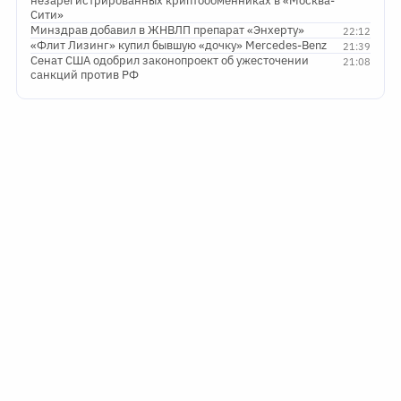
незарегистрированных криптообменниках в «Москва-
Сити»
Минздрав добавил в ЖНВЛП препарат «Энхерту»
22:12
«Флит Лизинг» купил бывшую «дочку» Mercedes-Benz
21:39
Сенат США одобрил законопроект об ужесточении
21:08
санкций против РФ