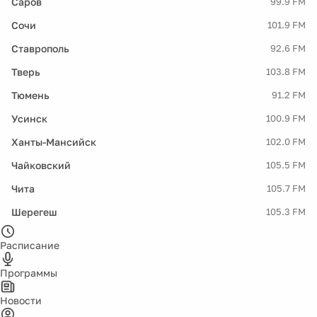
Саров
99.9 FM
Сочи
101.9 FM
Ставрополь
92.6 FM
Тверь
103.8 FM
Тюмень
91.2 FM
Усинск
100.9 FM
Ханты-Мансийск
102.0 FM
Чайковский
105.5 FM
Чита
105.7 FM
Шерегеш
105.3 FM
Расписание
Программы
Новости