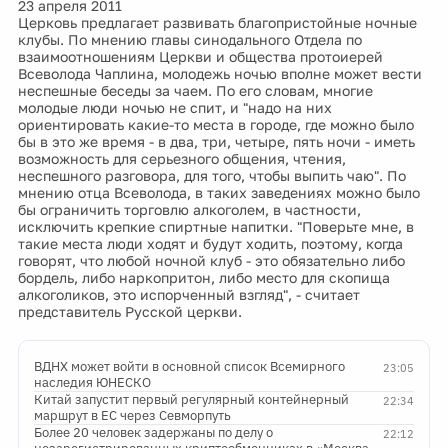
23 апреля 2011
Церковь предлагает развивать благопристойные ночные
клубы. По мнению главы синодального Отдела по
взаимоотношениям Церкви и общества протоиерей
Всеволода Чаплина, молодежь ночью вполне может вести
неспешные беседы за чаем. По его словам, многие
молодые люди ночью не спит, и "надо на них
ориентировать какие-то места в городе, где можно было
бы в это же время - в два, три, четыре, пять ночи - иметь
возможность для серьезного общения, чтения,
неспешного разговора, для того, чтобы выпить чаю". По
мнению отца Всеволода, в таких заведениях можно было
бы ограничить торговлю алкоголем, в частности,
исключить крепкие спиртные напитки. "Поверьте мне, в
такие места люди ходят и будут ходить, поэтому, когда
говорят, что любой ночной клуб - это обязательно либо
бордель, либо наркопритон, либо место для скопища
алкоголиков, это испорченный взгляд", - считает
представитель Русской церкви.
ВДНХ может войти в основной список Всемирного
23:05
наследия ЮНЕСКО
Китай запустит первый регулярный контейнерный
22:34
маршрут в ЕС через Севморпуть
Более 20 человек задержаны по делу о
22:12