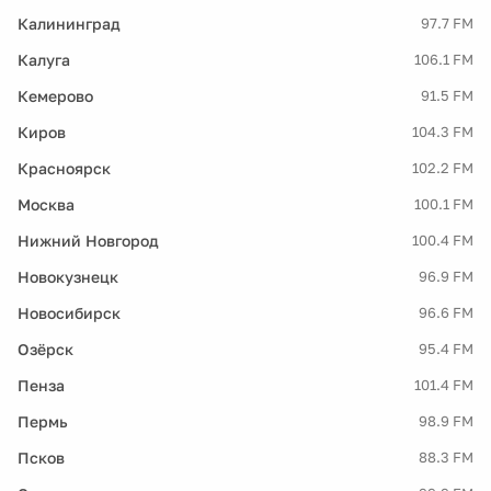
Калининград
97.7 FM
Калуга
106.1 FM
Кемерово
91.5 FM
Киров
104.3 FM
Красноярск
102.2 FM
Москва
100.1 FM
Нижний Новгород
100.4 FM
Новокузнецк
96.9 FM
Новосибирск
96.6 FM
Озёрск
95.4 FM
Пенза
101.4 FM
Пермь
98.9 FM
Псков
88.3 FM