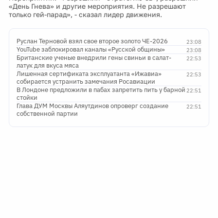
«День Гнева» и другие мероприятия. Не разрешают
только гей-парад», - сказал лидер движения.
Руслан Терновой взял свое второе золото ЧЕ-2026
23:08
YouTube заблокировал каналы «Русской общины»
23:08
Британские ученые внедрили гены свиньи в салат-
22:53
латук для вкуса мяса
Лишенная сертификата эксплуатанта «Ижавиа»
22:53
собирается устранить замечания Росавиации
В Лондоне предложили в пабах запретить пить у барной
22:51
стойки
Глава ДУМ Москвы Аляутдинов опроверг создание
22:51
собственной партии