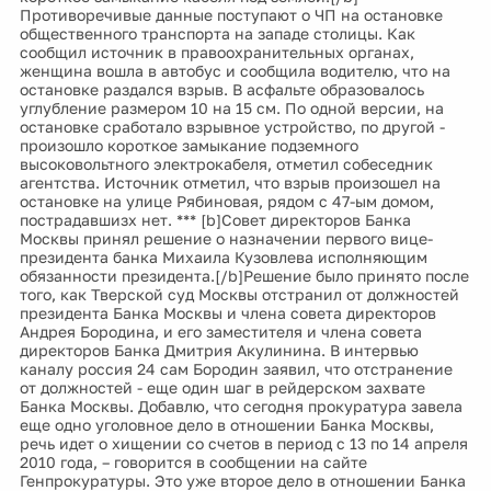
Противоречивые данные поступают о ЧП на остановке
общественного транспорта на западе столицы. Как
сообщил источник в правоохранительных органах,
женщина вошла в автобус и сообщила водителю, что на
остановке раздался взрыв. В асфальте образовалось
углубление размером 10 на 15 см. По одной версии, на
остановке сработало взрывное устройство, по другой -
произошло короткое замыкание подземного
высоковольтного электрокабеля, отметил собеседник
агентства. Источник отметил, что взрыв произошел на
остановке на улице Рябиновая, рядом с 47-ым домом,
пострадавшизх нет. *** [b]Совет директоров Банка
Москвы принял решение о назначении первого вице-
президента банка Михаила Кузовлева исполняющим
обязанности президента.[/b]Решение было принято после
того, как Тверской суд Москвы отстранил от должностей
президента Банка Москвы и члена совета директоров
Андрея Бородина, и его заместителя и члена совета
директоров Банка Дмитрия Акулинина. В интервью
каналу россия 24 сам Бородин заявил, что отстранение
от должностей - еще один шаг в рейдерском захвате
Банка Москвы. Добавлю, что сегодня прокуратура завела
еще одно уголовное дело в отношении Банка Москвы,
речь идет о хищении со счетов в период с 13 по 14 апреля
2010 года, – говорится в сообщении на сайте
Генпрокуратуры. Это уже второе дело в отношении Банка