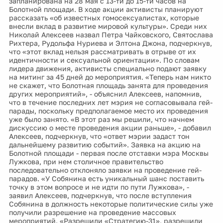
запланирована на 28 мая с 13-ти до 15-ти часов на
Болотной площади. В ходе акции активисты планируют
рассказать «об известных гомосексуалистах, которые
внесли вклад в развитие мировой культуры». Среди них
Николай Алексеев назвал Петра Чайковского, Святослава
Рихтера, Рудольфа Нуриева и Элтона Джона, подчеркнув,
что «этот вклад нельзя рассматривать в отрыве от их
идентичности и сексуальной ориентации». По словам
лидера движения, активисты специально подают заявку
на митинг за 45 дней до мероприятия. «Теперь нам никто
не скажет, что Болотная площадь занята для проведения
других мероприятий», - объяснил Алексеев, напомнив,
что в течение последних лет мэрия не согласовывала гей-
парады, поскольку предполагаемое место их проведения
уже было занято. «В этот раз мы решили, что начнем
дискуссию о месте проведения акции раньше», - добавил
Алексеев, подчеркнув, что «ответ мэрии задаст тон
дальнейшему развитию событий». Заявка на акцию на
Болотной площади - первая после отставки мэра Москвы
Лужкова, при нем столичное правительство
последовательно отклоняло заявки на проведение гей-
парадов. «У Собянина есть уникальный шанс поставить
точку в этом вопросе и не идти по пути Лужкова», -
заявил Алексеев, подчеркнув, что после вступления
Собянина в должность некоторые политические силы уже
получили разрешение на проведение массовых
мероприятий. «Разрешили «Стратегию-31», разрешили