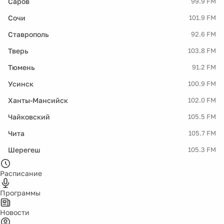
Саров
99.9 FM
Сочи
101.9 FM
Ставрополь
92.6 FM
Тверь
103.8 FM
Тюмень
91.2 FM
Усинск
100.9 FM
Ханты-Мансийск
102.0 FM
Чайковский
105.5 FM
Чита
105.7 FM
Шерегеш
105.3 FM
Расписание
Программы
Новости