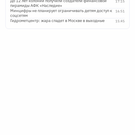
До 12 лет колонии получили создатели финансовой
17:15
пирамиды АФК «Наследие»
Минцифры не планирует ограничивать детям доступ к
16:51
соцсетям
Гидрометцентр: жара спадет в Москве в выходные
15:45