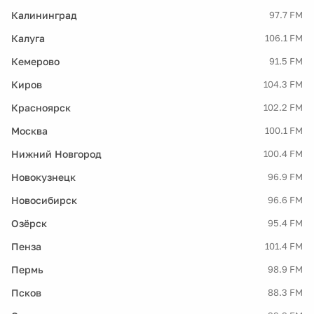
Калининград
97.7 FM
Калуга
106.1 FM
Кемерово
91.5 FM
Киров
104.3 FM
Красноярск
102.2 FM
Москва
100.1 FM
Нижний Новгород
100.4 FM
Новокузнецк
96.9 FM
Новосибирск
96.6 FM
Озёрск
95.4 FM
Пенза
101.4 FM
Пермь
98.9 FM
Псков
88.3 FM