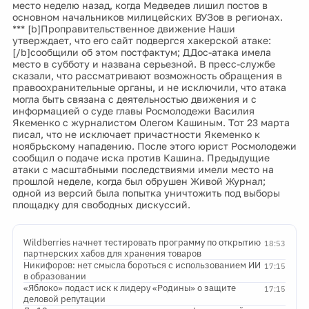
место неделю назад, когда Медведев лишил постов в
основном начальников милицейских ВУЗов в регионах.
*** [b]Проправительственное движение Наши
утверждает, что его сайт подвергся хакерской атаке:
[/b]сообщили об этом постфактум; ДДос-атака имела
место в субботу и названа серьезной. В пресс-службе
сказали, что рассматривают возможность обращения в
правоохранительные органы, и не исключили, что атака
могла быть связана с деятельностью движения и с
информацией о суде главы Росмолодежи Василия
Якеменко с журналистом Олегом Кашиным. Тот 23 марта
писал, что не исключает причастности Якеменко к
ноябрьскому нападению. После этого юрист Росмолодежи
сообщил о подаче иска против Кашина. Предыдущие
атаки с масштабными последствиями имели место на
прошлой неделе, когда был обрушен Живой Журнал;
одной из версий была попытка уничтожить под выборы
площадку для свободных дискуссий.
Wildberries начнет тестировать программу по открытию
18:53
партнерских хабов для хранения товаров
Никифоров: нет смысла бороться с использованием ИИ
17:15
в образовании
«Яблоко» подаст иск к лидеру «Родины» о защите
17:15
деловой репутации