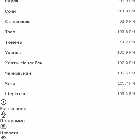
Саров
99.9 FM
Сочи
101.9 FM
Ставрополь
92.6 FM
Тверь
103.8 FM
Тюмень
91.2 FM
Усинск
100.9 FM
Ханты-Мансийск
102.0 FM
Чайковский
105.5 FM
Чита
105.7 FM
Шерегеш
105.3 FM
Расписание
Программы
Новости