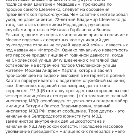
подписанная Дмитрием Медедевым, произошла по
просьбе самого Шевченко, следует из сообщения
президентской пресс-службы. Чем советник мотивировал
уход, не разъясняется. 72-летний Владимир Шевченко до
того, как стать советником Медведева, руководил
службами протокола Михаила Горбачева и Бориса
Ельцина; одним из первых чиновников признал наличие в
Москве подземных секретных коммуникаций для
руководства страны на случай ядерной войны, известных
под названием «Метро-2». Однако печальную известность
его персоне придал инцидент годичной давности, когда
на Смоленской улице BMW Шевченко с мигалкой был
остановлен на встречной полосе Смоленской улицы
жителем Москвы Андреем Хартли, который заснял
происходящее на видео и выложил в интернет; в ролике
Хартли переругивается с водителем служебной машины;
сам Шевченко, сидящий пассажиром, достаточно
корректен. *** [b]В отставку президентом отправлены еще
четверо милицейских генералов, [/b]в том числе главный
инспектор МВД: освобожден от должности генерал-майор
милиции Батурин Виктор Владимирович, главный
инспектор МВД РФ, гласит сообщение. Трое других - это
начальники Белгородского юринститута МВД,
замминистра внутренних дел Башкортостана и
начальник УВД Амурской области. Последнее массовое
увольнение президентом милицейских генералов имело