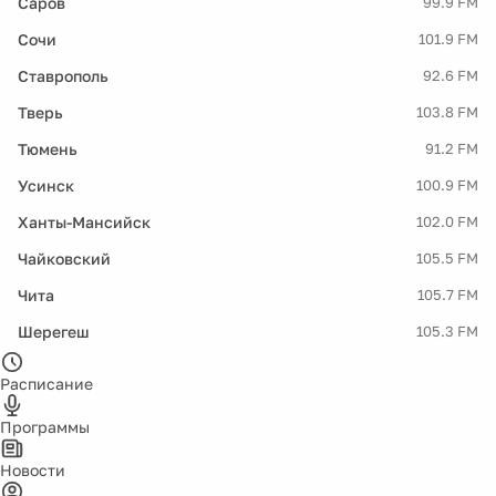
Саров
99.9 FM
Сочи
101.9 FM
Ставрополь
92.6 FM
Тверь
103.8 FM
Тюмень
91.2 FM
Усинск
100.9 FM
Ханты-Мансийск
102.0 FM
Чайковский
105.5 FM
Чита
105.7 FM
Шерегеш
105.3 FM
Расписание
Программы
Новости