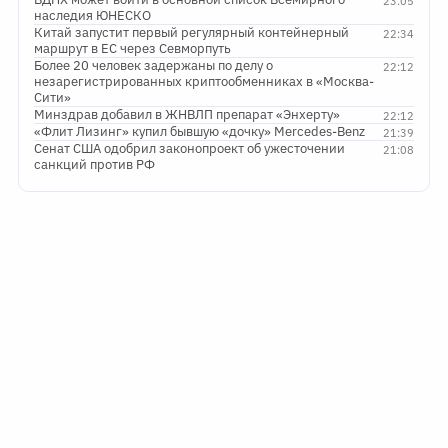
23:05
наследия ЮНЕСКО
Китай запустит первый регулярный контейнерный
22:34
маршрут в ЕС через Севморпуть
Более 20 человек задержаны по делу о
22:12
незарегистрированных криптообменниках в «Москва-
Сити»
Минздрав добавил в ЖНВЛП препарат «Энхерту»
22:12
«Флит Лизинг» купил бывшую «дочку» Mercedes-Benz
21:39
Сенат США одобрил законопроект об ужесточении
21:08
санкций против РФ