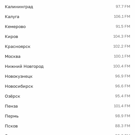
Калининград
97.7 FM
Калуга
106.1 FM
Кемерово
91.5 FM
Киров
104.3 FM
Красноярск
102.2 FM
Москва
100.1 FM
Нижний Новгород
100.4 FM
Новокузнецк
96.9 FM
Новосибирск
96.6 FM
Озёрск
95.4 FM
Пенза
101.4 FM
Пермь
98.9 FM
Псков
88.3 FM