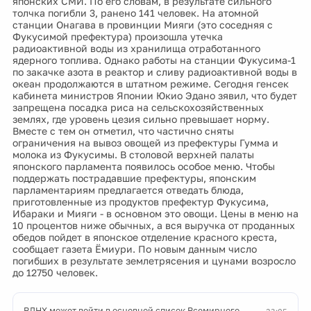
японских СМИ. По его словам, в результате сильного
толчка погибли 3, ранено 141 человек. На атомной
станции Онагава в провинции Мияги (это соседняя с
Фукусимой префектура) произошла утечка
радиоактивной воды из хранилища отработанного
ядерного топлива. Однако работы на станции Фукусима-1
по закачке азота в реактор и сливу радиоактивной воды в
океан продолжаются в штатном режиме. Сегодня генсек
кабинета министров Японии Юкио Эдано зявил, что будет
запрещена посадка риса на сельскохозяйственных
землях, где уровень цезия сильно превышает норму.
Вместе с тем он отметил, что частично сняты
ограничения на вывоз овощей из префектуры Гумма и
молока из Фукусимы. В столовой верхней палаты
японского парламента появилось особое меню. Чтобы
поддержать пострадавшие префектуры, японским
парламентариям предлагается отведать блюда,
приготовленные из продуктов префектур Фукусима,
Ибараки и Мияги - в основном это овощи. Цены в меню на
10 процентов ниже обычных, а вся выручка от проданных
обедов пойдет в японское отделение красного креста,
сообщает газета Ёмиури. По новым данным число
погибших в результате землетрясения и цунами возросло
до 12750 человек.
ВДНХ может войти в основной список Всемирного