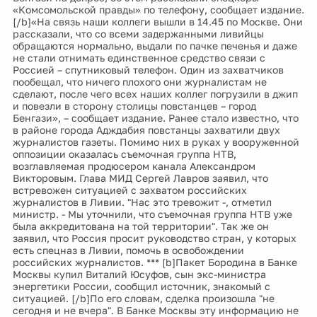
«Комсомольской правды» по телефону, сообщает издание.
[/b]«На связь наши коллеги вышли в 14.45 по Москве. Они
рассказали, что со всеми задержанными ливийцы
обращаются нормально, выдали по пачке печенья и даже
не стали отнимать единственное средство связи с
Россией – спутниковый телефон. Один из захватчиков
пообещал, что ничего плохого они журналистам не
сделают, после чего всех наших коллег погрузили в джип
и повезли в сторону столицы повстанцев – город
Бенгази», – сообщает издание. Ранее стало известно, что
в районе города Адждабия повстанцы захватили двух
журналистов газеты. Помимо них в руках у вооруженной
оппозиции оказалась съемочная группа НТВ,
возглавляемая продюсером канала Александром
Викторовым. Глава МИД Сергей Лавров заявил, что
встревожен ситуацией с захватом российских
журналистов в Ливии. "Нас это тревожит -, отметил
министр. - Мы уточнили, что съемочная группа НТВ уже
была аккредитована на той территории". Так же он
заявил, что Россия просит руководство стран, у которых
есть спецназ в Ливии, помочь в освобождении
российских журналистов. *** [b]Пакет Бородина в Банке
Москвы купил Виталий Юсуфов, сын экс-министра
энергетики России, сообщил источник, знакомый с
ситуацией. [/b]По его словам, сделка произошла "не
сегодня и не вчера". В Банке Москвы эту информацию не