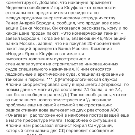
комментируют. Добавлю, что накануне президент
Медведев освободил Игоря Юсуфова - от должности
специального представителя президента по
международному энергетическому сотрудничеству.
Ранее Андрей Бородин, сообщил, что продал все свои
акции Банка Москвы. Он отказался рассказать, кому и по
какой цене продан пакет. «Это коммерческая тайна», –
заявил Бородин. Тогда же ВТБ, владеющий 46,48% акций
Банка Москвы, заявил, что не покупал 20-процентный
пакет акций президента Банка Москвы. Компания
«Нордик Ярдс» Юсуфова занимается
высокотехнологичним судостроением и
специализируется на строительстве инновационных
судов специального назначения. К ним относятся
ледокольные и арктические суда, специализированные
танкеры и паромы. *** [b]Метеорологическая служба
Японии скорректировала силу вчерашнего афтершока: по
новым данным магнитуда составила 7.1 балла, а не 7.4,
как было сообщено ранее.[/b] Так же сообщалось, что из-
за вчерашнего нового землетрясения \\ возникли
проблемы еще на одной атомной электростанции:
радиоактивная вода вытекает из двух реакторов АЭС
«Онагава», расположенной в наиболее пострадавшей еще
в марте префектуре Мияги. Подробнее о ситуации в
Японии нам рассказал японист Кирил Самурский,
который специально для СД переводит сообщегния