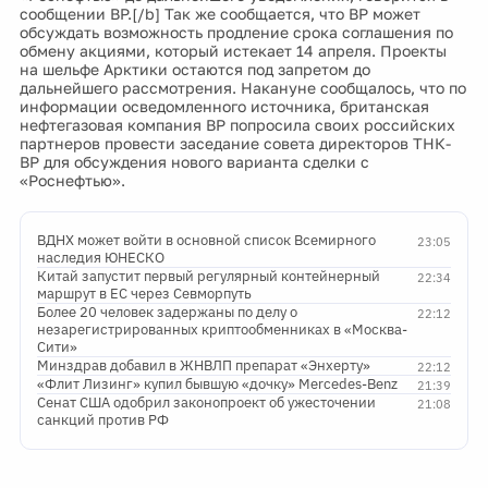
сообщении BP.[/b] Так же сообщается, что BP может
обсуждать возможность продление срока соглашения по
обмену акциями, который истекает 14 апреля. Проекты
на шельфе Арктики остаются под запретом до
дальнейшего рассмотрения. Накануне сообщалось, что по
информации осведомленного источника, британская
нефтегазовая компания BP попросила своих российских
партнеров провести заседание совета директоров ТНК-
BP для обсуждения нового варианта сделки с
«Роснефтью».
ВДНХ может войти в основной список Всемирного
23:05
наследия ЮНЕСКО
Китай запустит первый регулярный контейнерный
22:34
маршрут в ЕС через Севморпуть
Более 20 человек задержаны по делу о
22:12
незарегистрированных криптообменниках в «Москва-
Сити»
Минздрав добавил в ЖНВЛП препарат «Энхерту»
22:12
«Флит Лизинг» купил бывшую «дочку» Mercedes-Benz
21:39
Сенат США одобрил законопроект об ужесточении
21:08
санкций против РФ