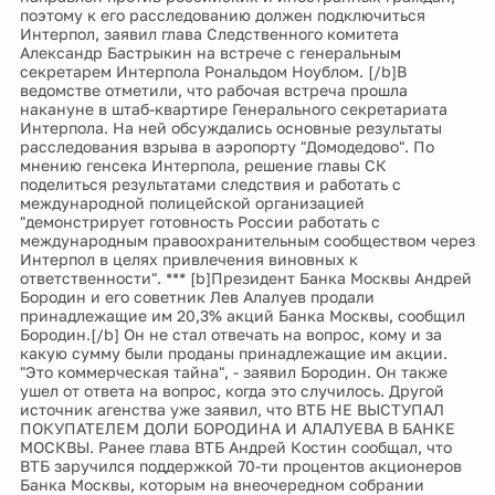
поэтому к его расследованию должен подключиться
Интерпол, заявил глава Следственного комитета
Александр Бастрыкин на встрече с генеральным
секретарем Интерпола Рональдом Ноублом. [/b]В
ведомстве отметили, что рабочая встреча прошла
накануне в штаб-квартире Генерального секретариата
Интерпола. На ней обсуждались основные результаты
расследования взрыва в аэропорту "Домодедово". По
мнению генсека Интерпола, решение главы СК
поделиться результатами следствия и работать с
международной полицейской организацией
"демонстрирует готовность России работать с
международным правоохранительным сообществом через
Интерпол в целях привлечения виновных к
ответственности". *** [b]Президент Банка Москвы Андрей
Бородин и его советник Лев Алалуев продали
принадлежащие им 20,3% акций Банка Москвы, сообщил
Бородин.[/b] Он не стал отвечать на вопрос, кому и за
какую сумму были проданы принадлежащие им акции.
"Это коммерческая тайна", - заявил Бородин. Он также
ушел от ответа на вопрос, когда это случилось. Другой
источник агенства уже заявил, что ВТБ НЕ ВЫСТУПАЛ
ПОКУПАТЕЛЕМ ДОЛИ БОРОДИНА И АЛАЛУЕВА В БАНКЕ
МОСКВЫ. Ранее глава ВТБ Андрей Костин сообщал, что
ВТБ заручился поддержкой 70-ти процентов акционеров
Банка Москвы, которым на внеочередном собрании