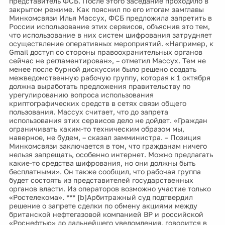
представитель ФСБ. После этого заседание проходило в
закрытом режиме. Как пояснил по его итогам замглавы
Минкомсвязи Илья Массух, ФСБ предложила запретить в
России использование этих сервисов, объяснив это тем,
что использование в них систем шифрования затрудняет
осуществление оперативных мероприятий. «Например, к
Gmail доступ со стороны правоохранительных органов
сейчас не регламентирован», – отметил Массух. Тем не
менее после бурной дискуссии было решено создать
межведомственную рабочую группу, которая к 1 октября
должна выработать предложения правительству по
урегулированию вопроса использования
криптографических средств в сетях связи общего
пользования. Массух считает, что до запрета
использования этих сервисов дело не дойдет. «Граждан
ограничивать каким-то техническим образом мы,
наверное, не будем, – сказал замминистра. – Позиция
Минкомсвязи заключается в том, что гражданам ничего
нельзя запрещать, особенно интернет. Можно предлагать
какие-то средства шифрования, но они должны быть
бесплатными». Он также сообщил, что рабочая группа
будет состоять из представителей государственных
органов власти. Из операторов возможно участие только
«Ростелекома». *** [b]Арбитражный суд подтвердил
решение о запрете сделки по обмену акциями между
британской нефтегазовой компанией BP и российской
«Роснефтью» до дальнейшего уведомления, говорится в