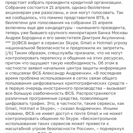
предстоит избрать президента кредитной организации.
Собрание состоится 21 апреля, однако бюллетени
акционерам уже разосланы, и они могут голосовать. Так
же сообщалось, что помимо представителя ВТБ, в
бюллетени для голосования на собрании 21 апреля
включены еще две кандидатуры - нынешнего президента,
теперь уже бывшего крупного миноритария Банка Москвы
Андрея Бородина и его заместителя Дмитрия Акулинина.
*** [b]ФСБ видит в сервисах Skype, Gmail и Hotmail угрозу
национальной безопасности и предложила их запретить.
[/b] Таким образом, спецслужбы признали, что не могут
контролировать переписку и общение на этих ресурсах,
притом что ощущают такую необходимость. Об этом в
частности заявил начальник центра защиты информации
и спецсвязи ФСБ Александр Андреечкин. «В последнее
время проблема использования в сетях связи общего
пользования шифровальных криптографических средств –
в первую очередь иностранного производства – вызывает
все большую озабоченность ФСБ. Распространяются
различные программные средства, позволяющие
шифровать трафик. Это, в частности, такие сервисы, как
Gmail, Hotmail и Skype», – сказал Андреечкин. Иными
словами, ФСБ не имеет доступ к почте Gmail и не может
контролировать общение по Skype. «Бесконтрольное
использование таких сервисов может привести к
масштабной угрозе безопасности России», – подчеркнул