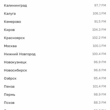
Калининград
97.7 FM
Калуга
106.1 FM
Кемерово
91.5 FM
Киров
104.3 FM
Красноярск
102.2 FM
Москва
100.1 FM
Нижний Новгород
100.4 FM
Новокузнецк
96.9 FM
Новосибирск
96.6 FM
Озёрск
95.4 FM
Пенза
101.4 FM
Пермь
98.9 FM
Псков
88.3 FM