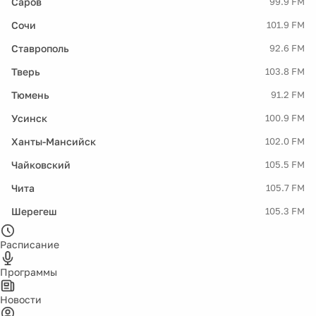
Саров
99.9 FM
Сочи
101.9 FM
Ставрополь
92.6 FM
Тверь
103.8 FM
Тюмень
91.2 FM
Усинск
100.9 FM
Ханты-Мансийск
102.0 FM
Чайковский
105.5 FM
Чита
105.7 FM
Шерегеш
105.3 FM
Расписание
Программы
Новости