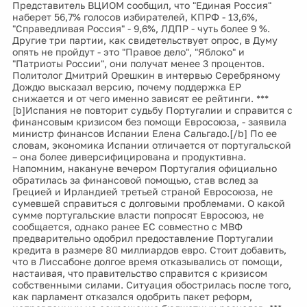
Представитель ВЦИОМ сообщил, что "Единая Россия"
наберет 56,7% голосов избирателей, КПРФ - 13,6%,
"Справедливая Россия" - 9,6%, ЛДПР - чуть более 9 %.
Другие три партии, как свидетельствует опрос, в Думу
опять не пройдут - это "Правое дело", "Яблоко" и
"Патриоты России", они получат менее 3 процентов.
Политолог Дмитрий Орешкин в интервью Серебряному
Дождю высказал версию, почему поддержка ЕР
снижается и от чего именно зависят ее рейтинги. ***
[b]Испания не повторит судьбу Португалии и справится с
финансовым кризисом без помощи Евросоюза, - заявила
министр финансов Испании Елена Сальгадо.[/b] По ее
словам, экономика Испании отличается от португальской
– она более диверсифицирована и продуктивна.
Напомним, накануне вечером Португалия официально
обратилась за финансовой помощью, став вслед за
Грецией и Ирландией третьей страной Евросоюза, не
сумевшей справиться с долговыми проблемами. О какой
сумме португальские власти попросят Евросоюз, не
сообщается, однако ранее ЕС совместно с МВФ
предварительно одобрил предоставление Португалии
кредита в размере 80 миллиардов евро. Стоит добавить,
что в Лиссабоне долгое время отказывались от помощи,
настаивая, что правительство справится с кризисом
собственными силами. Ситуация обострилась после того,
как парламент отказался одобрить пакет реформ,