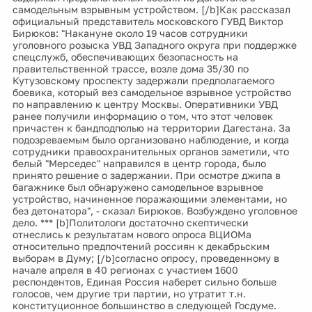
самодельным взрывным устройством. [/b]Как рассказал
официальный представитель московского ГУВД Виктор
Бирюков: "Накануне около 19 часов сотрудники
уголовного розыска УВД Западного округа при поддержке
спецслужб, обеспечивающих безопасность на
правительственной трассе, возле дома 35/30 по
Кутузовскому проспекту задержали предполагаемого
боевика, который вез самодельное взрывное устройство
по направлению к центру Москвы. Оперативники УВД
ранее получили информацию о том, что этот человек
причастен к бандподполью на территории Дагестана. За
подозреваемым было организовано наблюдение, и когда
сотрудники правоохранительных органов заметили, что
белый "Мерседес" направился в центр города, было
принято решение о задержании. При осмотре джипа в
багажнике был обнаружено самодельное взрывное
устройство, начиненное поражающими элементами, но
без детонатора", - сказал Бирюков. Возбуждено уголовное
дело. *** [b]Политологи достаточно скептически
отнеслись к результатам нового опроса ВЦИОМа
относительно предпочтений россиян к декабрьским
выборам в Думу; [/b]согласно опросу, проведенному в
начале апреля в 40 регионах с участием 1600
респондентов, Единая Россия наберет сильно больше
голосов, чем другие три партии, но утратит т.н.
конституционное большинство в следующей Госдуме.