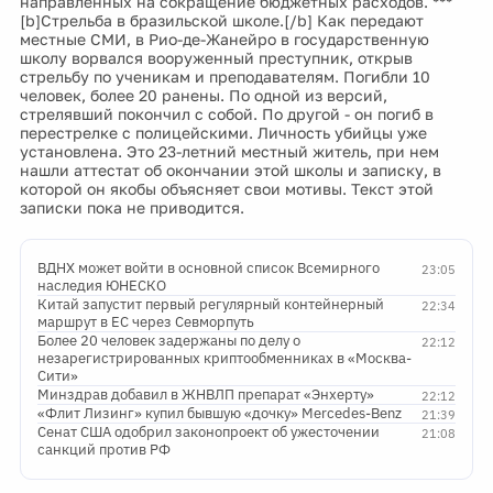
направленных на сокращение бюджетных расходов. ***
[b]Стрельба в бразильской школе.[/b] Как передают
местные СМИ, в Рио-де-Жанейро в государственную
школу ворвался вооруженный преступник, открыв
стрельбу по ученикам и преподавателям. Погибли 10
человек, более 20 ранены. По одной из версий,
стрелявший покончил с собой. По другой - он погиб в
перестрелке с полицейскими. Личность убийцы уже
установлена. Это 23-летний местный житель, при нем
нашли аттестат об окончании этой школы и записку, в
которой он якобы объясняет свои мотивы. Текст этой
записки пока не приводится.
ВДНХ может войти в основной список Всемирного
23:05
наследия ЮНЕСКО
Китай запустит первый регулярный контейнерный
22:34
маршрут в ЕС через Севморпуть
Более 20 человек задержаны по делу о
22:12
незарегистрированных криптообменниках в «Москва-
Сити»
Минздрав добавил в ЖНВЛП препарат «Энхерту»
22:12
«Флит Лизинг» купил бывшую «дочку» Mercedes-Benz
21:39
Сенат США одобрил законопроект об ужесточении
21:08
санкций против РФ