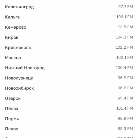
Калининград
97.7 FM
Калуга
106.1 FM
Кемерово
91.5 FM
Киров
104.3 FM
Красноярск
102.2 FM
Москва
100.1 FM
Нижний Новгород
100.4 FM
Новокузнецк
96.9 FM
Новосибирск
96.6 FM
Озёрск
95.4 FM
Пенза
101.4 FM
Пермь
98.9 FM
Псков
88.3 FM