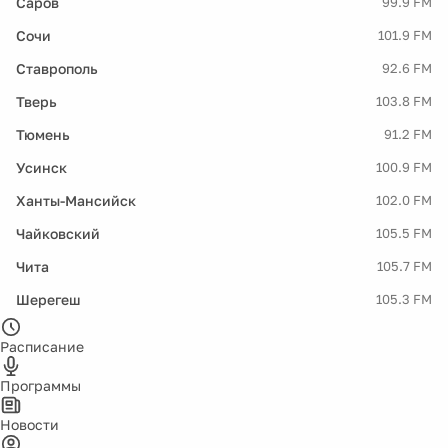
Саров
99.9 FM
Сочи
101.9 FM
Ставрополь
92.6 FM
Тверь
103.8 FM
Тюмень
91.2 FM
Усинск
100.9 FM
Ханты-Мансийск
102.0 FM
Чайковский
105.5 FM
Чита
105.7 FM
Шерегеш
105.3 FM
Расписание
Программы
Новости