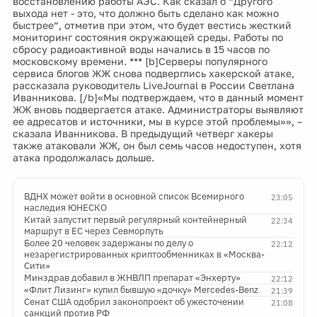
восстановлению работы АЭС. Как сказал о “Другого
выхода нет - это, что должно быть сделано как можно
быстрее”, отметив при этом, что будет вестись жесткий
мониторинг состояния окружающей среды. Работы по
сбросу радиоактивной воды начались в 15 часов по
московскому времени. *** [b]Серверы популярного
сервиса блогов ЖЖ снова подверглись хакерской атаке,
рассказала руководитель LiveJournal в России Светлана
Иванникова. [/b]«Мы подтверждаем, что в данный момент
ЖЖ вновь подвергается атаке. Администраторы выявляют
ее адресатов и источники, мы в курсе этой проблемы»», –
сказала Иванникова. В предыдущий четверг хакеры
также атаковали ЖЖ, он был семь часов недоступен, хотя
атака продолжалась дольше.
ВДНХ может войти в основной список Всемирного
23:05
наследия ЮНЕСКО
Китай запустит первый регулярный контейнерный
22:34
маршрут в ЕС через Севморпуть
Более 20 человек задержаны по делу о
22:12
незарегистрированных криптообменниках в «Москва-
Сити»
Минздрав добавил в ЖНВЛП препарат «Энхерту»
22:12
«Флит Лизинг» купил бывшую «дочку» Mercedes-Benz
21:39
Сенат США одобрил законопроект об ужесточении
21:08
санкций против РФ