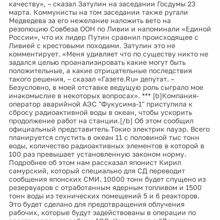
качеству», – сказал Затулин на заседании Госдумы 23
марта. Коммунисты на том заседании также ругали
Медведева за его нежелание наложить вето на
резолюцию Совбеза ООН по Ливии и напоминали «Единой
России», что их лидер Путин сравнил происходящее с
Ливией с крестовыми походами. Затулин это не
комментирует. «Меня удивляет что по существу никто не
задался целью проанализировать какие могут быть
положительные, а какие отрицательные последствия
такого решения, – сказал «Газете.Ru» депутат. –
Безусловно, в моей отставке ведущую роль сыграло мое
инакомыслие в некоторых вопросах». *** [b]Компания-
оператор аварийной АЭС "Фукусима-1" приступила к
сбросу радиоактивной воды в океан, чтобы ускорить
продолжение работ на станции.[/b] Об этом сообщил
официальный представитель Токио электрик пауэр. Всего
планируется спустить в океан 11 с половиной тыс тонн
воды, количество радиоактивных элементов в которой в
100 раз превышает установленную законом норму.
Подробнее об этом нам рассказал японист Кирил
самурский, который специально для СД переводит
сообщения японских СМИ. 10000 тонн будет спущено из
резервуаров с отработанным ядерным топливом и 1500
тонн воды из технических помещений 5 и 6 реакторов.
Это будет сделано для предотвращения облучения
рабочих, которые будут задействованы в операции по