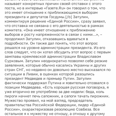
называет конкретных причин своей отставки с этого
поста, но в интервью «Газете.Ru» он говорил о том, что
это имеет отношение к приближающимся выборам
президента и депутатов Госдумы.[/b] Затулин,
комментируя решение «Единой России», сразу заявил,
что отставка не связана с его деятельностью в рамках
комитета. «Она имеет отношение к приближению
выборов и росту напряженности в связи с ними…», –
продолжил Затулин, отказавшись вдаваться в
подробности. Он также дал понять, что этот вопрос
решался на уровне администрации президента. Из его
слов следует, что он хотел обсудить этот вопрос с первым
замглавы кремлевской администрации Владиславом
Сурковым. Затулин неоднократно позволял себе резкие
заявления, которые обычно касались Украины и других
стран СНГ, но недавно он довольно жестко высказался по
ситуации в Ливии, в оценках которой разошлись
президент Медведев и премьер Путин. Затулин
фактически поддержал Путина и язвительно отозвался о
позиции Медведева. «Есть хорошая русская поговорка, я
уже вторично ее употребляю за две недели: беда, коль
пироги начнет печь сапожник, а сапоги тачать пирожник.
Мужество проявил, на мой взгляд, председатель
правительства Российской Федерации, лидер «Единой
России», охарактеризовав резолюцию СовБеза. Все
остальное я к мужеству не отношу, а отношу к другому