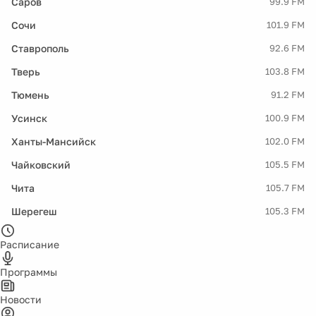
Саров
99.9 FM
Сочи
101.9 FM
Ставрополь
92.6 FM
Тверь
103.8 FM
Тюмень
91.2 FM
Усинск
100.9 FM
Ханты-Мансийск
102.0 FM
Чайковский
105.5 FM
Чита
105.7 FM
Шерегеш
105.3 FM
Расписание
Программы
Новости