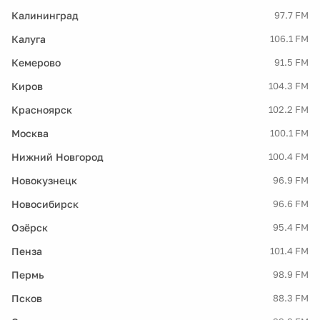
Калининград
97.7 FM
Калуга
106.1 FM
Кемерово
91.5 FM
Киров
104.3 FM
Красноярск
102.2 FM
Москва
100.1 FM
Нижний Новгород
100.4 FM
Новокузнецк
96.9 FM
Новосибирск
96.6 FM
Озёрск
95.4 FM
Пенза
101.4 FM
Пермь
98.9 FM
Псков
88.3 FM