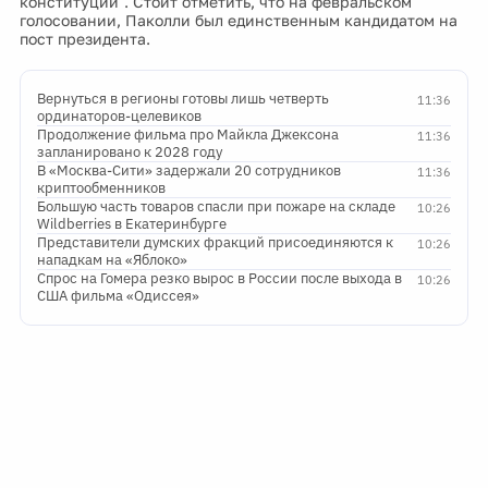
конституции". Стоит отметить, что на февральском
голосовании, Паколли был единственным кандидатом на
пост президента.
Вернуться в регионы готовы лишь четверть
11:36
ординаторов-целевиков
Продолжение фильма про Майкла Джексона
11:36
запланировано к 2028 году
В «Москва-Сити» задержали 20 сотрудников
11:36
криптообменников
Большую часть товаров спасли при пожаре на складе
10:26
Wildberries в Екатеринбурге
Представители думских фракций присоединяются к
10:26
нападкам на «Яблоко»
Спрос на Гомера резко вырос в России после выхода в
10:26
США фильма «Одиссея»