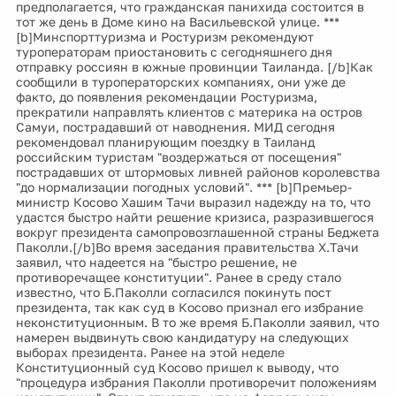
предполагается, что гражданская панихида состоится в
тот же день в Доме кино на Васильевской улице. ***
[b]Минспорттуризма и Ростуризм рекомендуют
туроператорам приостановить с сегодняшнего дня
отправку россиян в южные провинции Таиланда. [/b]Как
сообщили в туроператорских компаниях, они уже де
факто, до появления рекомендации Ростуризма,
прекратили направлять клиентов с материка на остров
Самуи, пострадавший от наводнения. МИД сегодня
рекомендовал планирующим поездку в Таиланд
российским туристам "воздержаться от посещения"
пострадавших от штормовых ливней районов королевства
"до нормализации погодных условий". *** [b]Премьер-
министр Косово Хашим Тачи выразил надежду на то, что
удастся быстро найти решение кризиса, разразившегося
вокруг президента самопровозглашенной страны Беджета
Паколли.[/b]Во время заседания правительства Х.Тачи
заявил, что надеется на "быстро решение, не
противоречащее конституции". Ранее в среду стало
известно, что Б.Паколли согласился покинуть пост
президента, так как суд в Косово признал его избрание
неконституционным. В то же время Б.Паколли заявил, что
намерен выдвинуть свою кандидатуру на следующих
выборах президента. Ранее на этой неделе
Конституционный суд Косово пришел к выводу, что
"процедура избрания Паколли противоречит положениям