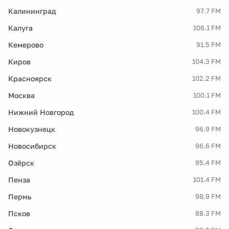
Калининград
97.7 FM
Калуга
106.1 FM
Кемерово
91.5 FM
Киров
104.3 FM
Красноярск
102.2 FM
Москва
100.1 FM
Нижний Новгород
100.4 FM
Новокузнецк
96.9 FM
Новосибирск
96.6 FM
Озёрск
95.4 FM
Пенза
101.4 FM
Пермь
98.9 FM
Псков
88.3 FM