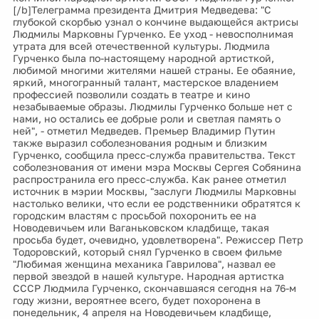
[/b]Телеграмма президента Дмитрия Медведева: "С
глубокой скорбью узнал о кончине выдающейся актрисы
Людмилы Марковны Гурченко. Ее уход - невосполнимая
утрата для всей отечественной культуры. Людмила
Гурченко была по-настоящему народной артисткой,
любимой многими жителями нашей страны. Ее обаяние,
яркий, многогранный талант, мастерское владением
профессией позволили создать в театре и кино
незабываемые образы. Людмилы Гурченко больше нет с
нами, но остались ее добрые роли и светлая память о
ней", - отметил Медведев. Премьер Владимир Путин
также выразил соболезнования родным и близким
Гурченко, сообщила пресс-служба правительства. Текст
соболезнования от имени мэра Москвы Сергея Собянина
распространила его пресс-служба. Как ранее отметил
источник в мэрии Москвы, "заслуги Людмилы Марковны
настолько велики, что если ее родственники обратятся к
городским властям с просьбой похоронить ее на
Новодевичьем или Ваганьковском кладбище, такая
просьба будет, очевидно, удовлетворена". Режиссер Петр
Тодоровский, который снял Гурченко в своем фильме
"Любимая женщина механика Гаврилова", назвал ее
первой звездой в нашей культуре. Народная артистка
СССР Людмила Гурченко, скончавшаяся сегодня на 76-м
году жизни, вероятнее всего, будет похоронена в
понедельник, 4 апреля на Новодевичьем кладбище,