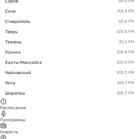
Саров
99.9 FM
Сочи
101.9 FM
Ставрополь
92.6 FM
Тверь
103.8 FM
Тюмень
91.2 FM
Усинск
100.9 FM
Ханты-Мансийск
102.0 FM
Чайковский
105.5 FM
Чита
105.7 FM
Шерегеш
105.3 FM
Расписание
Программы
Новости