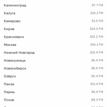
Калининград
97.7 FM
Калуга
106.1 FM
Кемерово
91.5 FM
Киров
104.3 FM
Красноярск
102.2 FM
Москва
100.1 FM
Нижний Новгород
100.4 FM
Новокузнецк
96.9 FM
Новосибирск
96.6 FM
Озёрск
95.4 FM
Пенза
101.4 FM
Пермь
98.9 FM
Псков
88.3 FM