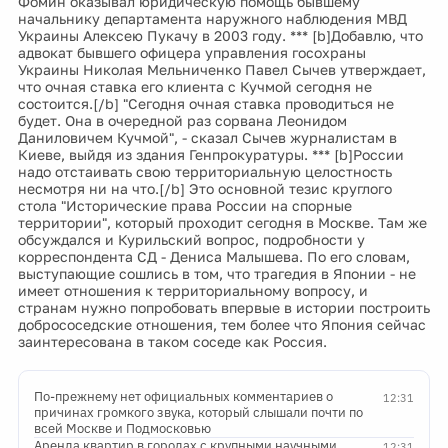
Фомин оказывал юридическую помощь бывшему
начальнику департамента наружного наблюдения МВД
Украины Алексею Пукачу в 2003 году. *** [b]Добавлю, что
адвокат бывшего офицера управления госохраны
Украины Николая Мельниченко Павел Сычев утверждает,
что очная ставка его клиента с Кучмой сегодня не
состоится.[/b] "Сегодня очная ставка проводиться не
будет. Она в очередной раз сорвана Леонидом
Даниловичем Кучмой", - сказал Сычев журналистам в
Киеве, выйдя из здания Генпрокуратуры. *** [b]России
надо отстаивать свою территориальную целостность
несмотря ни на что.[/b] Это основной тезис круглого
стола "Исторические права России на спорные
территории", который проходит сегодня в Москве. Там же
обсуждался и Курильский вопрос, подробности у
корреспондента СД - Дениса Малышева. По его словам,
выступающие сошлись в том, что трагедия в Японии - не
имеет отношения к территориальному вопросу, и
странам нужно попробовать впервые в истории построить
добрососедские отношения, тем более что Япония сейчас
заинтересована в таком соседе как Россия.
По-прежнему нет официальных комментариев о
12:31
причинах громкого звука, который слышали почти по
всей Москве и Подмосковью
Аренда квартир в городах с крупными научными
12:31