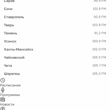
Саров
99.9 FM
Сочи
101.9 FM
Ставрополь
92.6 FM
Тверь
103.8 FM
Тюмень
91.2 FM
Усинск
100.9 FM
Ханты-Мансийск
102.0 FM
Чайковский
105.5 FM
Чита
105.7 FM
Шерегеш
105.3 FM
Расписание
Программы
Новости