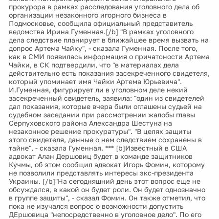
прокурора в рамках расследования уголовного дела об
организации незаконного игорного бизнеса в
Подмосковье, сообщила официальный представитель
ведомства Ирина Гуменная.[/b] "В рамках уголовного
дела следствие планирует в ближайшее время вызвать на
допрос Артема Чайку", - сказала Гуменная. После того,
как в СМИ появилась информация о причатсности Артема
Чайки, в СК подтвердили, что "в материалах дела
действительно есть показания засекреченного свидетеля,
который упоминает имя Чайки Артема Юрьевича".
И.Гуменная, фигурирует ли в уголовном деле некий
засекреченный свидетель, заявила: "один из свидетелей
дал показания, которые вчера были оглашены судьей на
судебном заседании при рассмотрении жалобы главы
Серпуховского района Александра Шестуна на
незаконное решение прокуратуры". "В целях защиты
этого свидетеля, данные о нем следствием сохранены в
тайне", - сказала Гуменная. *** [b]Известный в США
адвокат Алан Дершовиц будет в команде защитников
Кучмы, об этом сообщил адвокат Игорь Фомин, которому
не позволили представлять интересы экс-президента
Украины. [/b]"На сегодняшний день этот вопрос еще не
обсуждался, в какой он будет роли. Он будет однозначно
в группе защиты", - сказал Фомин. Он также отметил, что
пока не изучался вопрос о возможности допустить
ДЕршовица "непосредственно в уголовное дело". По его