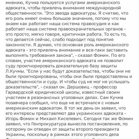
мнению, Кучма пользуется услугами американского
адвоката, чтобы привлечь внимание международной
общественности. "Это звезда адвокатуры. Я считаю, что
его роль имеет очень большое значение, потому что мы
знаем как работает наша система правосудия и как
работает наша система правоохранительных органов -
это просто, мягко говоря, критичная работа. То есть то,
что делается сейчас, слабо подходит под понятие
законности. Я думаю, что основная роль американского
адвоката - это привлечь внимание и все-таки заставить
выполнять требования закона", - сказал Фомин. По его
словам, участие американского адвоката не позволит
суду проигнорировать доказательную базу защиты
Л.Кучмы. "Если у нас будут доказательства, чтобы они не
были проигнорированы, чтобы они были предоставлены и
общественности и суду. И чтобы суд не мог не услышать
доказательств", - сказал он. Дершовиц - профессор
Гарвардской юридической школы, известный своим
участием в резонансных уголовных делах. Сам Кучма
позавчера сообщил, что еще не встречался с новым
американским адвокатом. В тот же день он заявил, что
его интересы представляют два украинских адвоката -
Игорь Фомин и Михаил Киселевич. Сегодня так же Фомин
заявил, что Генпрокуратура вынесла постановление, по
которому он отведен от защиты второго президента
Украины, поскольку в рамках этого уголовного дела