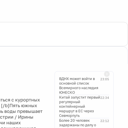
ВДНХ может войти в
23:05
основной список
Всемирного наследия
ЮНЕСКО
Китай запустит первый
22:34
аться с курортных
регулярный
. [/b]Пять южных
контейнерный
нь воды превышает
маршрут в ЕС через
Севморпуть
устрии / Ирины
Более 20 человек
22:12
ячи наших
задержаны по делу о