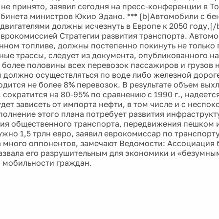
 не принято, заявил сегодня на пресс-конференции в Т
абинета министров Юкио Эдано. *** [b]Автомобили с б
двигателями должны исчезнуть в Европе к 2050 году,[/b
врокомиссией Стратегии развития транспорта. Автом
нном топливе, должны постепенно покинуть не только г
ые трассы, следует из документа, опубликованного на
г. более половины всех перевозок пассажиров и грузов 
м должно осуществляться по воде либо железной дороге
одится не более 8% перевозок. В результате объем вых
г. сократится на 80-95% по сравнению с 1990 г., надеет
удет зависеть от импорта нефти, в том числе и с неспо
полнение этого плана потребует развития инфраструк
ия общественного транспорта, передвижения пешком и
нужно 1,5 трлн евро, заявил еврокомиссар по транспорт
а много оппонентов, замечают Ведомости: Ассоциация
азвала его разрушительным для экономики и «безумным
 мобильности граждан.