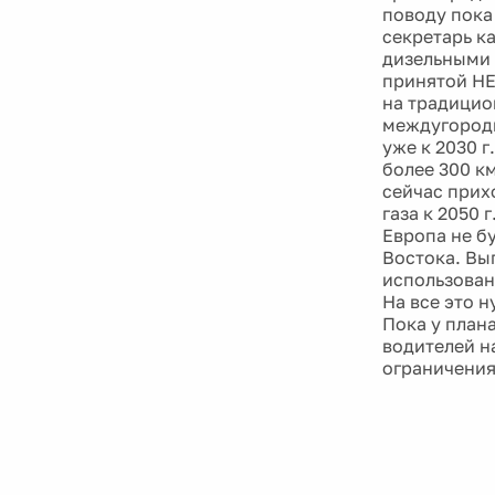
поводу пока
секретарь к
дизельными 
принятой НЕ
на традицио
междугородн
уже к 2030 
более 300 к
сейчас прих
газа к 2050 
Европа не б
Востока. Вы
использован
На все это 
Пока у план
водителей н
ограничения