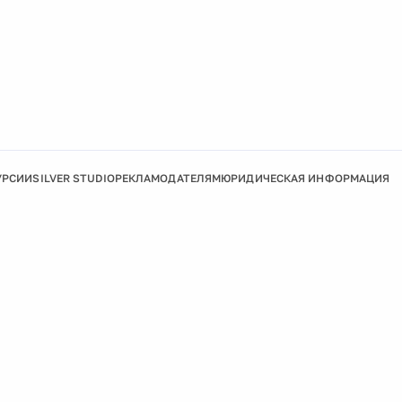
УРСИИ
SILVER STUDIO
РЕКЛАМОДАТЕЛЯМ
ЮРИДИЧЕСКАЯ ИНФОРМАЦИЯ