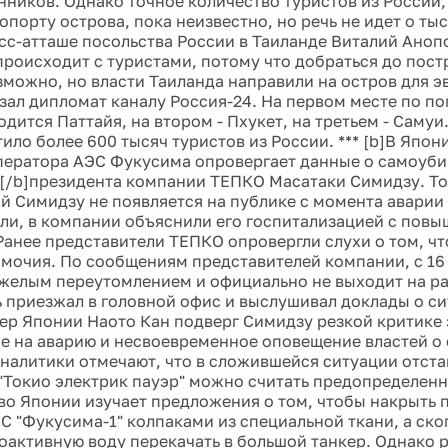
нников. Однако точное количество туристов из Росси
опорту острова, пока неизвестно, но речь не идет о тыс
сс-атташе посольства России в Таиланде Виталий Анопо
происходит с туристами, потому что добраться до пос
зможно, но власти Таиланда направили на остров для 
азал дипломат каналу Россия-24. На первом месте по п
дится Паттайя, на втором - Пхукет, на третьем - Самуи.
ило более 600 тысяч туристов из России. *** [b]В Япон
ератора АЭС Фукусима опровергает данные о самоуби
 [/b]президента компании ТЕПКО Масатаки Симидзу. То
й Симидзу не появляется на публике с момента аварии 
ели, в компании объяснили его госпитализацией с пов
Ранее представители ТЕПКО опровергли слухи о том, ч
омочия. По сообщениям представителей компании, с 16 
яжелым переутомлением и официально не выходит на ра
 приезжал в головной офис и выслушивал доклады о си
ер Японии Наото Кан подверг Симидзу резкой критике 
е на аварию и несвоевременное оповещение властей о 
Аналитики отмечают, что в сложившейся ситуации отста
 "Токио электрик пауэр" можно считать предопределенн
во Японии изучает предложения о том, чтобы накрыть
С "Фукусима-1" колпаками из специальной ткани, а ск
оактивную воду перекачать в большой танкер. Однако 