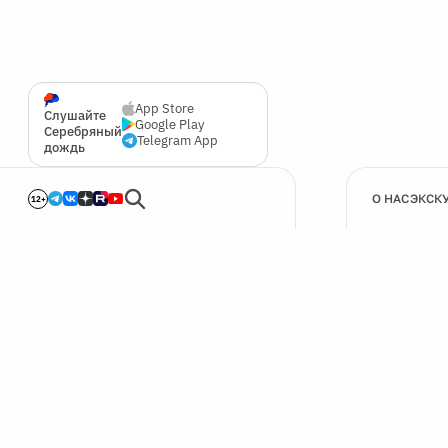
App Store
Слушайте
Google Play
Серебряный
Telegram App
дождь
О НАС
ЭКСК
12+