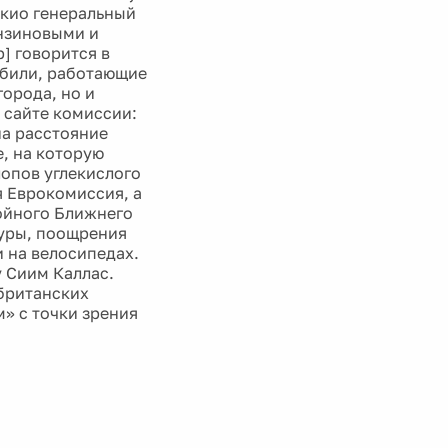
окио генеральный
ензиновыми и
] говорится в
обили, работающие
орода, но и
 сайте комиссии:
на расстояние
, на которую
лопов углекислого
ся Еврокомиссия, а
койного Ближнего
туры, поощрения
 на велосипедах.
у Сиим Каллас.
 британских
» с точки зрения