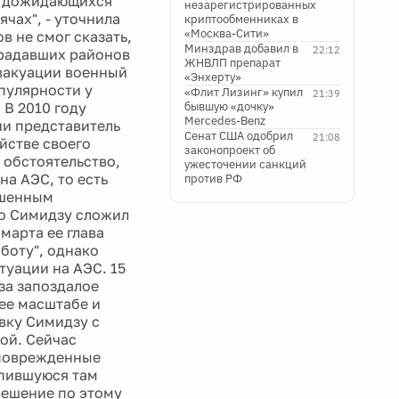
и, дожидающихся
незарегистрированных
ячах", - уточнила
криптообменниках в
«Москва-Сити»
в не смог сказать,
Минздрав добавил в
22:12
традавших районов
ЖНВЛП препарат
эвакуации военный
«Энхерту»
опулярности у
«Флит Лизинг» купил
21:39
 В 2010 году
бывшую «дочку»
Mercedes-Benz
ии представитель
Сенат США одобрил
21:08
йстве своего
законопроект об
 обстоятельство,
ужесточении санкций
на АЭС, то есть
против РФ
ышенным
то Симидзу сложил
марта ее глава
боту", однако
туации на АЭС. 15
за запоздалое
ее масштабе и
вку Симидзу с
ой. Сейчас
 поврежденные
опившуюся там
решение по этому