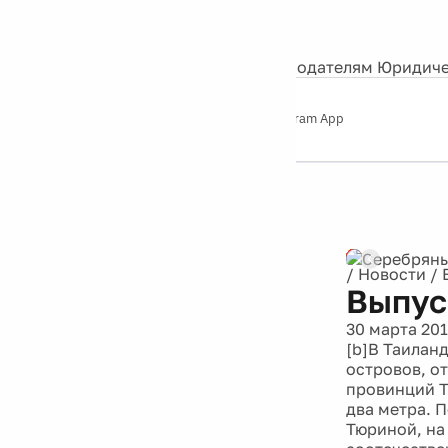
События
Контакты
О нас
Экскурсии
Silver Studio
Рекламодателям
Юридиче
Слушайте
App Store
Google Play
Telegram App
Серебряный
дождь
12+
Реклама
/
Новости
/
Выпус
30 марта 201
[b]В Таилан
островов, о
провинций Т
два метра. 
Тюриной, на