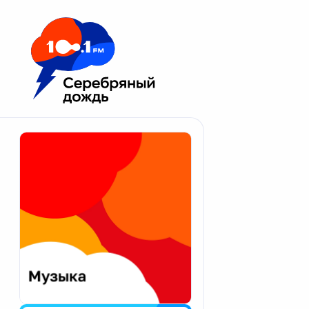
Москва 100.1 FM
Апатиты
Астрахань
Волгоград
Вологда
Екатеринбург
Иваново
Казань
Калининград
Калуга