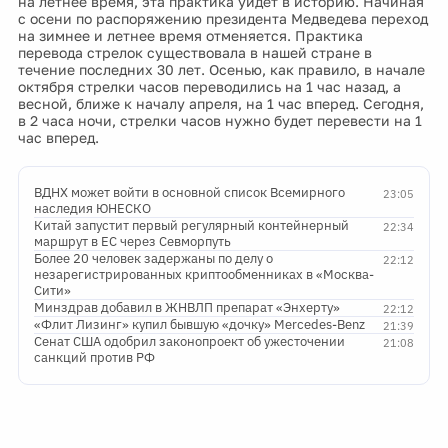
на летнее время, эта практика уйдет в историю. Начиная
с осени по распоряжению президента Медведева переход
на зимнее и летнее время отменяется. Практика
перевода стрелок существовала в нашей стране в
течение последних 30 лет. Осенью, как правило, в начале
октября стрелки часов переводились на 1 час назад, а
весной, ближе к началу апреля, на 1 час вперед. Сегодня,
в 2 часа ночи, стрелки часов нужно будет перевести на 1
час вперед.
ВДНХ может войти в основной список Всемирного
23:05
наследия ЮНЕСКО
Китай запустит первый регулярный контейнерный
22:34
маршрут в ЕС через Севморпуть
Более 20 человек задержаны по делу о
22:12
незарегистрированных криптообменниках в «Москва-
Сити»
Минздрав добавил в ЖНВЛП препарат «Энхерту»
22:12
«Флит Лизинг» купил бывшую «дочку» Mercedes-Benz
21:39
Сенат США одобрил законопроект об ужесточении
21:08
санкций против РФ