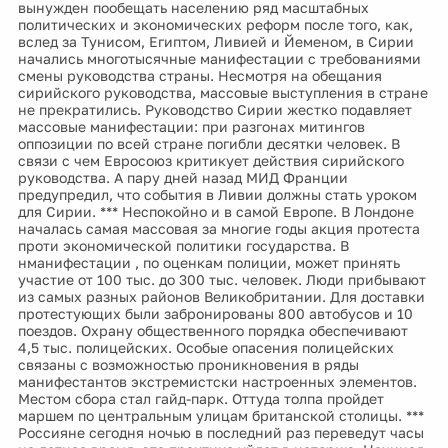
вынужден пообещать населению ряд масштабных
политических и экономических реформ после того, как,
вслед за Тунисом, Египтом, Ливией и Йеменом, в Сирии
начались многотысячные манифестации с требованиями
смены руководства страны. Несмотря на обещания
сирийского руководства, массовые выступления в стране
не прекратились. Руководство Сирии жестко подавляет
массовые манифестации: при разгонах митингов
оппозиции по всей стране погибли десятки человек. В
связи с чем Евросоюз критикует действия сирийского
руководства. А пару дней назад МИД Франции
предупредил, что события в Ливии должны стать уроком
для Сирии. *** Неспокойно и в самой Европе. В Лондоне
началась самая массовая за многие годы акция протеста
проти экономической политики государства. В
нманифестации , по оценкам полиции, может принять
участие от 100 тыс. до 300 тыс. человек. Люди прибывают
из самых разных районов Великобритании. Для доставки
протестующих были забронированы 800 автобусов и 10
поездов. Охрану общественного порядка обеспечивают
4,5 тыс. полицейских. Особые опасения полицейских
связаны с возможностью проникновения в ряды
манифестантов экстремистски настроенных элементов.
Местом сбора стал гайд-парк. Оттуда толпа пройдет
маршем по центральным улицам британской столицы. ***
Россияне сегодня ночью в последний раз переведут часы