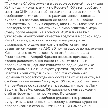
"Фукусима-1" обнаружены в северо-восточной провинции
Хэйлунцзян - она граничит с Россией. Об этом сообщили
местные СМИ со ссылкой на официальные источники. В
сообщении отмечается, что радиоактивные вещества
выявлены в воздухе, однако их содержание "крайне
незначительно". Таким образом, власти считают, что "нет
необходимости принимать какие-либо защитные меры".
Сразу после аварии на японской АЭС в Китае был
ужесточен мониторинг качества воздуха и морской воды.
Китайские ведомства и эксперты неоднократно
указывали, что даже при самом неблагоприятном
развитии ситуации на АЭС в Японии здоровью населения
Китая ничего не угрожает. А на этой неделе глава
Ртосгидромета Андрей Фролов впервые признал, что
облако радиоактивных веществ может достичь и
российского ДВ, однако количество радиации также
сверхминимально и не будет угрожать здоровью. ***
Власти Сирии отпустили 260 политзаключенных.
Большинство освобожденных составляют исламисты, на
свободу также вышли 14 курдов. Об этом сообщает а-во
France-Presse со ссылкой на правозащитников из Лиги
Защиты Прав Человека. Официального подтверждения
этой информации не поступало. По словам
правозащитников, сирийское руководство решило
выпустить заключенных на свободу в рамках курса на
либерализацию страны. Официальный Дамаск был