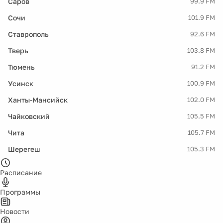
Саров
99.9 FM
Сочи
101.9 FM
Ставрополь
92.6 FM
Тверь
103.8 FM
Тюмень
91.2 FM
Усинск
100.9 FM
Ханты-Мансийск
102.0 FM
Чайковский
105.5 FM
Чита
105.7 FM
Шерегеш
105.3 FM
Расписание
Программы
Новости