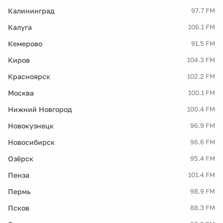
Калининград
97.7 FM
Калуга
106.1 FM
Кемерово
91.5 FM
Киров
104.3 FM
Красноярск
102.2 FM
Москва
100.1 FM
Нижний Новгород
100.4 FM
Новокузнецк
96.9 FM
Новосибирск
96.6 FM
Озёрск
95.4 FM
Пенза
101.4 FM
Пермь
98.9 FM
Псков
88.3 FM