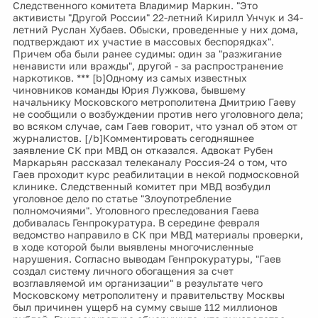
Следственного комитета Владимир Маркин. "Это
активисты "Другой России" 22-летний Кирилл Унчук и 34-
летний Руслан Хубаев. Обыски, проведенные у них дома,
подтверждают их участие в массовых беспорядках".
Причем оба были ранее судимы: один за "разжигание
ненависти или вражды", другой - за распространение
наркотиков. *** [b]Одному из самых известных
чиновников команды Юрия Лужкова, бывшему
начальнику Московского метрополитена Дмитрию Гаеву
не сообщили о возбуждении против него уголовного дела;
во всяком случае, сам Гаев говорит, что узнал об этом от
журналистов. [/b]Комментировать сегодняшнее
заявление СК при МВД он отказался. Адвокат Рубен
Маркарьян рассказал телеканалу Россия-24 о том, что
Гаев проходит курс реабилитации в некой подмосковной
клинике. Следственный комитет при МВД возбудил
уголовное дело по статье "Злоупотребление
полномочиями". Уголовного преследования Гаева
добивалась Генпрокуратура. В середине февраля
ведомство направило в СК при МВД материалы проверки,
в ходе которой были выявлены многочисленные
нарушения. Согласно выводам Генпрокуратуры, "Гаев
создал систему личного обогащения за счет
возглавляемой им организации" в результате чего
Московскому метрополитену и правительству Москвы
был причинен ущерб на сумму свыше 112 миллионов