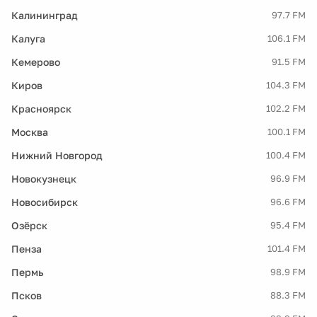
Калининград
97.7 FM
Калуга
106.1 FM
Кемерово
91.5 FM
Киров
104.3 FM
Красноярск
102.2 FM
Москва
100.1 FM
Нижний Новгород
100.4 FM
Новокузнецк
96.9 FM
Новосибирск
96.6 FM
Озёрск
95.4 FM
Пенза
101.4 FM
Пермь
98.9 FM
Псков
88.3 FM