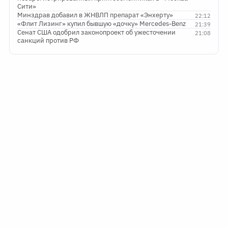
Сити»
Минздрав добавил в ЖНВЛП препарат «Энхерту»
22:12
«Флит Лизинг» купил бывшую «дочку» Mercedes-Benz
21:39
Сенат США одобрил законопроект об ужесточении
21:08
санкций против РФ