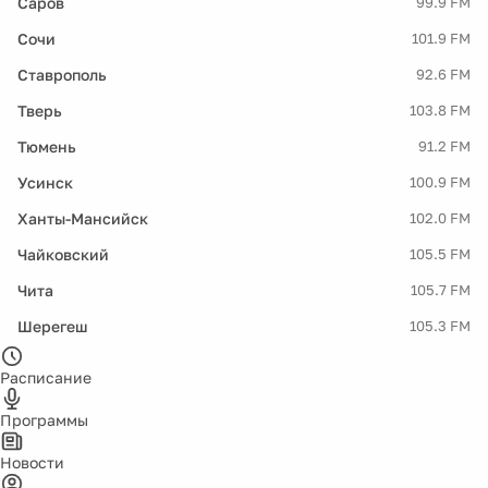
Саров
99.9 FM
Сочи
101.9 FM
Ставрополь
92.6 FM
Тверь
103.8 FM
Тюмень
91.2 FM
Усинск
100.9 FM
Ханты-Мансийск
102.0 FM
Чайковский
105.5 FM
Чита
105.7 FM
Шерегеш
105.3 FM
Расписание
Программы
Новости