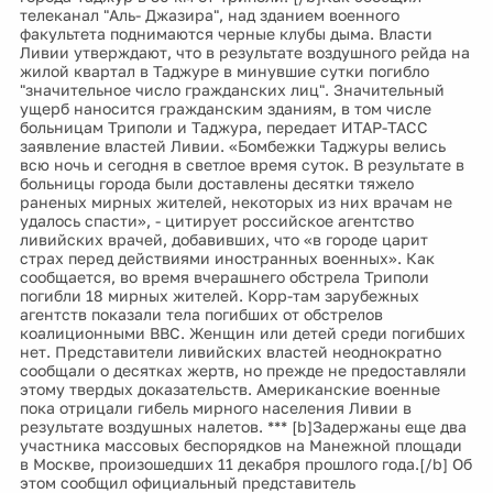
телеканал "Аль- Джазира", над зданием военного
факультета поднимаются черные клубы дыма. Власти
Ливии утверждают, что в результате воздушного рейда на
жилой квартал в Таджуре в минувшие сутки погибло
"значительное число гражданских лиц". Значительный
ущерб наносится гражданским зданиям, в том числе
больницам Триполи и Таджура, передает ИТАР-ТАСС
заявление властей Ливии. «Бомбежки Таджуры велись
всю ночь и сегодня в светлое время суток. В результате в
больницы города были доставлены десятки тяжело
раненых мирных жителей, некоторых из них врачам не
удалось спасти», - цитирует российское агентство
ливийских врачей, добавивших, что «в городе царит
страх перед действиями иностранных военных». Как
сообщается, во время вчерашнего обстрела Триполи
погибли 18 мирных жителей. Корр-там зарубежных
агентств показали тела погибших от обстрелов
коалиционными ВВС. Женщин или детей среди погибших
нет. Представители ливийских властей неоднократно
сообщали о десятках жертв, но прежде не предоставляли
этому твердых доказательств. Американские военные
пока отрицали гибель мирного населения Ливии в
результате воздушных налетов. *** [b]Задержаны еще два
участника массовых беспорядков на Манежной площади
в Москве, произошедших 11 декабря прошлого года.[/b] Об
этом сообщил официальный представитель