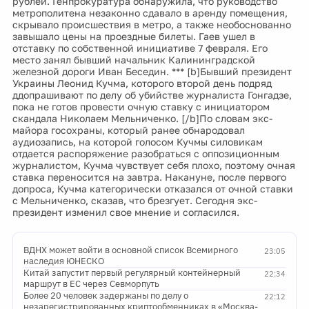
рублей. Генпрокуратура обнаружила, что руководство
метрополитена незаконно сдавало в аренду помещения,
скрывало происшествия в метро, а также необоснованно
завышало цены на проездные билеты. Гаев ушел в
отставку по собственной инициативе 7 февраля. Его
место занял бывший начальник Калининградской
железной дороги Иван Беседин. *** [b]Бывший президент
Украины Леонид Кучма, которого второй день подряд
ддопрашивают по делу об убийстве журналиста Гонгадзе,
пока не готов провести очную ставку с инициатором
скандала Николаем Мельниченко. [/b]По словам экс-
майора госохраны, который ранее обнародовал
аудиозапись, на которой голосом Кучмы силовикам
отдается распоряжение разобраться с оппозиционным
журналистом, Кучма чувствует себя плохо, поэтому очная
ставка переносится на завтра. Накануне, после первого
допроса, Кучма категорически отказался от очной ставки
с Мельниченко, сказав, что брезгует. Сегодня экс-
президент изменил свое мнение и согласился.
ВДНХ может войти в основной список Всемирного
23:05
наследия ЮНЕСКО
Китай запустит первый регулярный контейнерный
22:34
маршрут в ЕС через Севморпуть
Более 20 человек задержаны по делу о
22:12
незарегистрированных криптообменниках в «Москва-