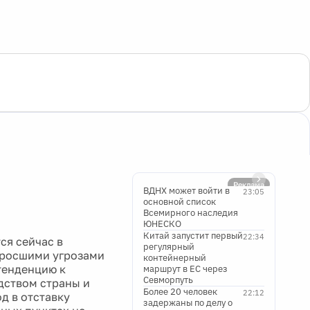
Реклама
ВДНХ может войти в
23:05
основной список
Всемирного наследия
ЮНЕСКО
Китай запустит первый
22:34
ся сейчас в
регулярный
зросшими угрозами
контейнерный
тенденцию к
маршрут в ЕС через
Севморпуть
дством страны и
Более 20 человек
22:12
д в отставку
задержаны по делу о