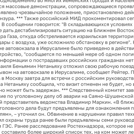
 Одновременно во многих йеменских городах и населен
ся массовые демонстрации, сопровождающиеся проявл
ъявлено чрезвычайное положение, приостановлено дей
ензура. *** Также российский МИД прокоментировал се
 В сообщении говорится: "В складывающихся условиях
не дать дестабилизировать ситуацию на Ближнем Восто
ора Газа, откуда обстреливается израильская территори
дары с воздуха, уже осложнило обстановку в регионе".
не автовокзала в Иерусалиме было приведено в действ
тройство, "сообщается по меньшей мере об одном поги
Информации о пострадавших российских гражданах нет
аиля Беньямин Нетаньяху отложил свою рабочую поезд
рывом на автовокзале в Иерусалиме, сообщает Рейтер.
 в Москву завтра для встречи с российским руководст
а Нетаньяху сообщила, что визит отменен не будет, но 
но может быть задержан. *** Следственный комитет за
ие по уголовному делу об аварии на Саяно-Шушенской
 представитель ведомства Владимир Маркин. «В ближ
головного дела будут предъявлены для ознакомления 
лям», – уточнил он. Обвинение в нарушении правил те
ил охраны труда ранее были предъявлены семи руков
 ГЭС. Ранее расследование Ростехнадзора, которое не
, составило более широкий список тех, на ком может ле