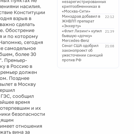
ных пунктах не
незарегистрированных
ениями насилия.
криптообменниках в
«Москва-Сити»
ствие Конституции
Минздрав добавил в
22:12
годня взрыв в
ЖНВЛП препарат
 важно сделать
«Энхерту»
ке. Обострение
«Флит Лизинг» купил
21:39
я и по которому
бывшую «дочку»
Mercedes-Benz
 Напомню, сегодня
Сенат США одобрил
21:08
ие самодельное
законопроект об
бшем, более 30
ужесточении санкций
". Премьер-
против РФ
ку в Россию в
 Премьер должен
вом. Позднее
вылет в Москву
вершил
 ГЭС, сообщил
айшее время
потерпевшим и их
хники безопасности
одящим
 имеет отношения
жать вина за