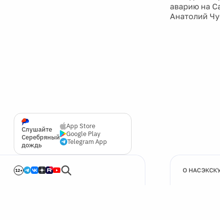
аварию на С
Анатолий Чу
App Store
Слушайте
Google Play
Серебряный
Telegram App
дождь
О НАС
ЭКСК
12+