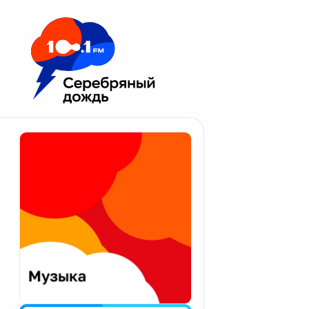
Москва 100.1 FM
Апатиты
Астрахань
Волгоград
Вологда
Екатеринбург
Иваново
Казань
Калининград
Калуга