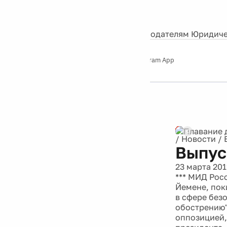
События
Контакты
О нас
Экскурсии
Silver Studio
Рекламодателям
Юридиче
Слушайте
App Store
Google Play
Telegram App
Серебряный
дождь
12+
/
Новости
/
Выпус
23 марта 201
*** МИД Рос
Йемене, пок
в сфере без
обострению"
оппозицией,