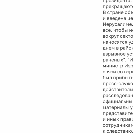
президента.
прекращают
В стране об
и введена ц
Иерусалиме.
все, чтобы 
вокруг сект
наносятся у
днем в райо
взрывное ус
раненых". "
министр Изр
связи со вз
был прибыть
пресс-служб
действитель
расследован
официальный
материалы у
представите
и иных прав
сотрудникам
к следствию