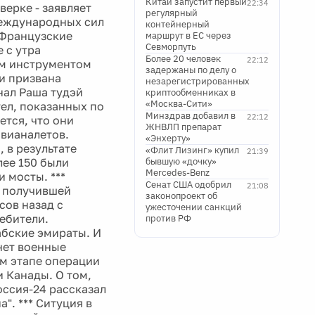
Китай запустит первый
22:34
ерке - заявляет
регулярный
международных сил
контейнерный
 Французские
маршрут в ЕС через
Севморпуть
 с утра
Более 20 человек
22:12
им инструментом
задержаны по делу о
ки призвана
незарегистрированных
нал Раша тудэй
криптообменниках в
«Москва-Сити»
тел, показанных по
Минздрав добавил в
22:12
тся, что они
ЖНВЛП препарат
авианалетов.
«Энхерту»
 в результате
«Флит Лизинг» купил
21:39
лее 150 были
бывшую «дочку»
Mercedes-Benz
 мосты. ***
Сенат США одобрил
21:08
- получившей
законопроект об
сов назад с
ужесточении санкций
ебители.
против РФ
абские эмираты. И
нет военные
ом этапе операции
 Канады. О том,
оссия-24 рассказал
". *** Ситуция в