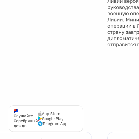
Ливии вероя
руководства
военную опе
Ливии. Мини
операции в 
страну завт
дипломатиче
отправится 
App Store
Слушайте
Google Play
Серебряный
Telegram App
дождь