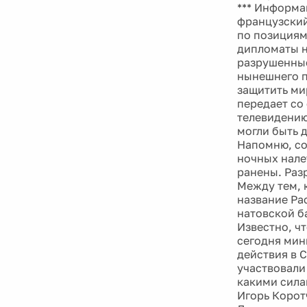
*** Информа
французский
по позициям
дипломаты н
разрушенные
нынешнего п
защитить ми
передает со
телевидению
могли быть 
Напомню, со
ночных нале
ранены. Раз
Между тем, 
название Ра
натовской б
Известно, ч
сегодня мин
действия в 
участвовали
какими сила
Игорь Корот