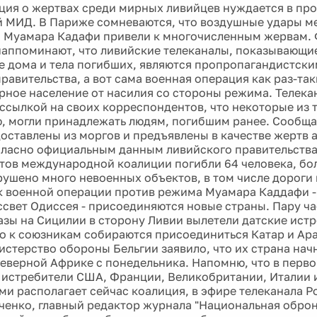
ция о жертвах среди мирных ливийцев нуждается в пров
 МИД. В Париже сомневаются, что воздушные удары 
 Муамара Кадафи привели к многочисленным жервам.
аппоминают, что ливийские телеканалы, показывающие
 дома и тела погибших, являются пропропагандистск
равительства, а вот сама военная операция как раз-та
рное население от насилия со стороны режима. Телека
 ссылкой на своих корреспондентов, что некоторые из 
, могли принадлежать людям, погибшим ранее. Сообщае
доставлены из моргов и предъявлены в качестве жертв 
ласно официальным данным ливийского правительства,
тов международной коалиции погибли 64 человека, бо
рушено много невоенных объектов, в том числе дороги и
к военной операции против режима Муамара Каддафи 
ссвет Одиссея - присоединяются новые страны. Пару ча
азы на Сицилии в сторону Ливии вылетели датские истр
то к союзникам собираются присоединиться Катар и Ар
истерство обороны Бельгии заявило, что их страна нач
Северной Африке с понедельника. Напомню, что в перв
 истребители США, Франции, Великобритании, Италии и
ми располагает сейчас коалиция, в эфире телеканала Р
ченко, главный редактор журнала "Национальная оброна