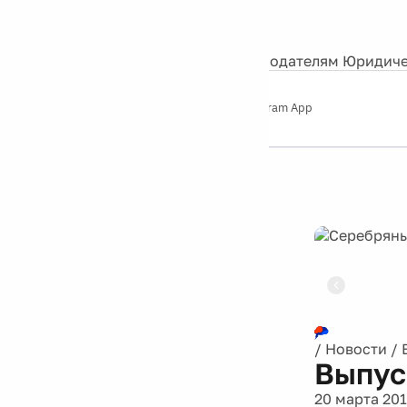
События
Контакты
О нас
Экскурсии
Silver Studio
Рекламодателям
Юридиче
Слушайте
App Store
Google Play
Telegram App
Серебряный
дождь
12+
Реклама
/
Новости
/
Выпус
20 марта 201