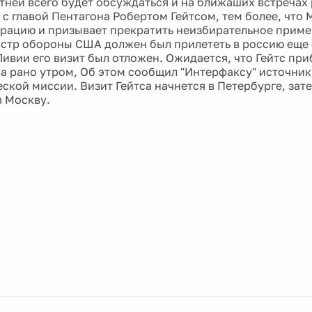
тней всего будет обсуждаться и на ближаших встречах
 с главой Пентагона Робертом Гейтсом, тем более, что
рацию и призывает прекратить неизбирательное приме
стр обороны США должен был прилететь в россию еще с
Ливии его визит был отложен. Ожидается, что Гейтс при
ра рано утром, Об этом сообщил "Интерфаксу" источни
ской миссии. Визит Гейтса начнется в Петербурге, зат
в Москву.