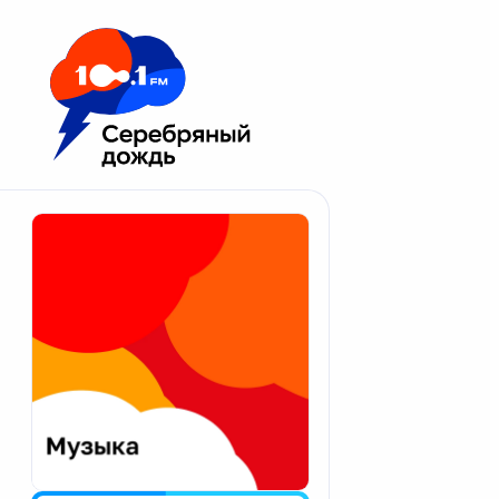
Москва 100.1 FM
Апатиты
Астрахань
Волгоград
Вологда
Екатеринбург
Иваново
Казань
Калининград
Калуга