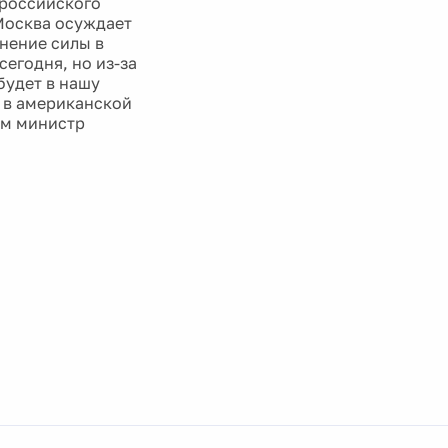
 российского
 Москва осуждает
нение силы в
егодня, но из-за
будет в нашу
к в американской
ем министр