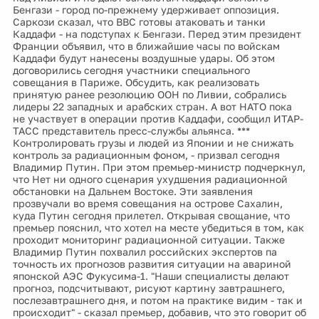
Бенгази - город по-прежнему удерживает оппозиция.
Саркози сказал, что ВВС готовы атаковать и танки
Каддафи - на подступах к Бенгази. Перед этим президент
Франции объявил, что в ближайшие часы по войскам
Каддафи будут нанесены воздушные удары. Об этом
договорились сегодня участники специального
совещания в Париже. Обсудить, как реализовать
принятую ранее резолюцию ООН по Ливии, собрались
лидеры 22 западных и арабских стран. А вот НАТО пока
не участвует в операции против Каддафи, сообщил ИТАР-
ТАСС представитель пресс-службы альянса. ***
Контролировать грузы и людей из Японии и не снижать
контроль за радиационным фоном, - призвал сегодня
Владимир Путин. При этом премьер-министр подчеркнул,
что Нет ни одного сценария ухудшения радиационной
обстановки на Дальнем Востоке. Эти заявления
прозвучали во время совещания на острове Сахалин,
куда Путин сегодня прилетел. Открывая свощание, что
премьер пояснил, что хотел на месте убедиться в том, как
проходит мониторинг радиационной ситуации. Также
Владимир Путин похвалил российских экспертов па
точность их прогнозов развития ситуации на авариной
японской АЭС Фукусима-1. "Наши специалисты делают
прогноз, подсчитывают, рисуют картину завтрашнего,
послезавтрашнего дня, и потом на практике видим - так и
происходит" - сказал премьер, добавив, что это говорит об