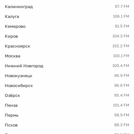
Калининград
97.7 FM
Калуга
106.1 FM
Кемерово
91.5 FM
Киров
104.3 FM
Красноярск
102.2 FM
Москва
100.1 FM
Нижний Новгород
100.4 FM
Новокузнецк
96.9 FM
Новосибирск
96.6 FM
Озёрск
95.4 FM
Пенза
101.4 FM
Пермь
98.9 FM
Псков
88.3 FM