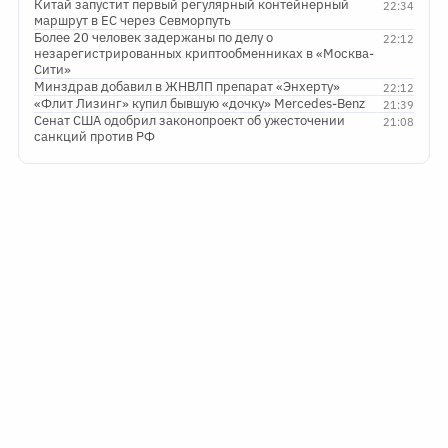
Китай запустит первый регулярный контейнерный
22:34
маршрут в ЕС через Севморпуть
Более 20 человек задержаны по делу о
22:12
незарегистрированных криптообменниках в «Москва-
Сити»
Минздрав добавил в ЖНВЛП препарат «Энхерту»
22:12
«Флит Лизинг» купил бывшую «дочку» Mercedes-Benz
21:39
Сенат США одобрил законопроект об ужесточении
21:08
санкций против РФ