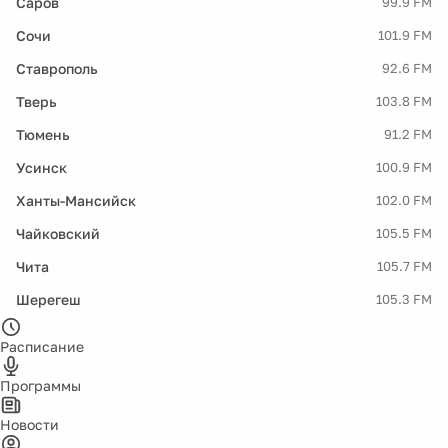
Саров
99.9 FM
Сочи
101.9 FM
Ставрополь
92.6 FM
Тверь
103.8 FM
Тюмень
91.2 FM
Усинск
100.9 FM
Ханты-Мансийск
102.0 FM
Чайковский
105.5 FM
Чита
105.7 FM
Шерегеш
105.3 FM
Расписание
Программы
Новости