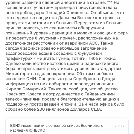
уровне развития ядерной энергетики в стране. *** На
совещании с участием премьера присутсвовал глава
роспотребнадзора Геннадий Онищенко. Он объявил, что
его ведомство вводит на Дальнем Востоке контроль за
продуктами питания из Японии. Перед этим из Японии
пришла новость, что специалисты обнаружили
повышенный уровень радиации в молоке и овощах с ферм
в префектуре Фукусима - причем, расположенных на
достаточном расстоянии от аварийной АЭС. Также
сегодня зафиксировано небольшое загрязнение
водопроводной воды в соседних с Фукусимой
префектурах - Ниигата, Гумма, Тотиги, Тиба и Токио.
Однако количество изотопов цезия и радиоактивного
йода не превышает допустимого уровня по стандартам
Министерства здравоохранения. Об этом сообщают
японские СМИ. Специально для Серебряного Дождя
информацию из них собирает и переводит японист
Кирилл Самурский. Также он сообщил, что общество
Красного Креста в сотрудничестве с Тайваньскими
телекомпаниями провели благотворительную акцию в
поддержку пострадавшей Японии. За 4 часа эфира было
собрано более 200 миллионов долларов США.
ВДНХ может войти в основной список Всемирного
23:05
наследия ЮНЕСКО