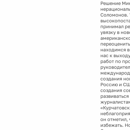
Решение Мин
нерациональ
Соломонов. 
высокопоста
принимал ре
увязку в но
американско
переоценить
находимся в
нас к выход
работ по пр
руководител
международн
создания но
Россию и СШ
создания со
развиваться
журналистам
«Курчатовск
неблагоприя
он отметил, 
избежать. Н