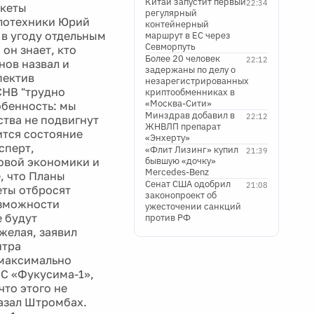
Китай запустит первый
22:34
акеты
регулярный
плотехники Юрий
контейнерный
 в угоду отдельным
маршрут в ЕС через
Севморпуть
он знает, кто
Более 20 человек
22:12
нов назвал и
задержаны по делу о
пектив
незарегистрированных
СНВ "трудно
криптообменниках в
«Москва-Сити»
обенность: мы
Минздрав добавил в
22:12
ства не подвигнут
ЖНВЛП препарат
ится состояние
«Энхерту»
сперт,
«Флит Лизинг» купил
21:39
овой экономики и
бывшую «дочку»
Mercedes-Benz
, что Планы
Сенат США одобрил
21:08
еты отбросят
законопроект об
озможности
ужесточении санкций
е будут
против РФ
желая, заявил
нтра
 максимально
ЭС «Фукусима-1»,
что этого не
казал Штромбах.