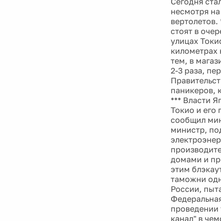
Сегодня ста
несмотря на
вертолетов. 
стоят в оче
улицах Токио
километрах 
тем, в мага
2-3 раза, п
Правительст
паникеров, 
*** Власти 
Токио и его
сообщил мин
министр, по
электроэнер
производите
домами и пр
этим блэкау
таможни одн
России, пыт
Федеральная
проведении 
канал" в че