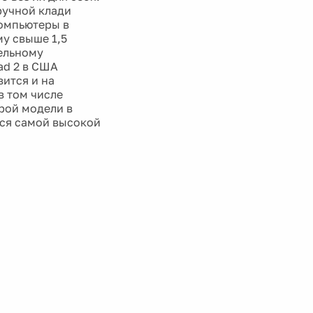
ручной клади
омпьютеры в
у свыше 1,5
ельному
ad 2 в США
вится и на
в том числе
ерой модели в
тся самой высокой