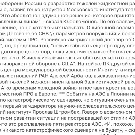
обороны России о разработке тяжелой жидкостной р
но, заявил генконструктор Московского института те
"Это абсолютно надуманное решение, которое принято
вленным лицам", - сказал Ю.Соломонов. По его словам, 
шение, но не хотел бы их называть. Ошибочной соломо
вом Договоре об СНВ \\ параметров вооружений и перс
й системы ПРО. Российско-американский договор об 
", но, продолжил он, "нельзя забывать еще про одну ос
 договоре до тех пор, пока исключительные обстоятель
у из него. К числу исключительных обстоятельств относ
отиворакетной обороне в США". На той же ПК другой эк
ь центра международной безопасности Института мир
ых отношений РАН Алексей Арбатов, высказал мнение
вой тяжелой межконтинентальной баллистической рак
А ко временам холодной войны и поставят крест на в
вместной ПРО в Европе. *** События на АЭС в Японии н
 по катастрофическому сценарию, но ситуация очень тя
 первый замдиректора научно-исследовательского це
ий институт» Ярослав Штромбах. Говоря о возможном
тном развитии ситуации на пострадавшей от стихии А
что это расплавление пяти реакторов АЭС. «И, похоже, 
о никакого катастрофического сценария не будет», – с