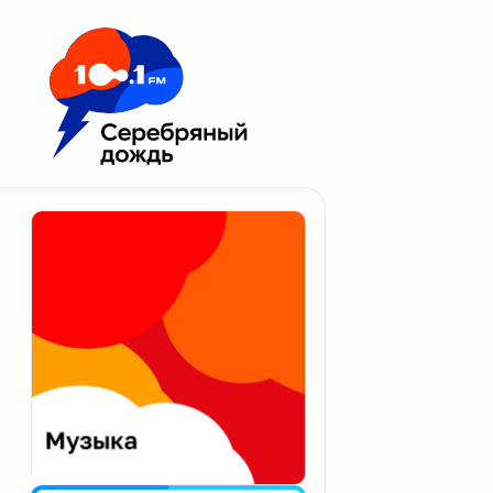
Москва 100.1 FM
Апатиты
Астрахань
Волгоград
Вологда
Екатеринбург
Иваново
Казань
Калининград
Калуга