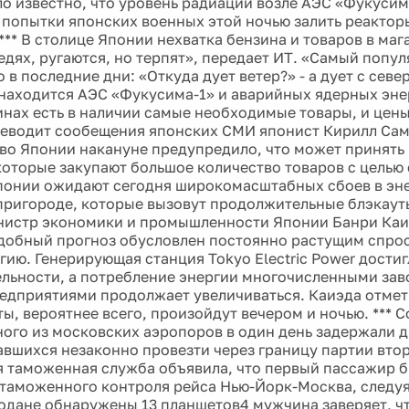
ло известно, что уровень радиации возле АЭС «Фукусим
 попытки японских военных этой ночью залить реактор
*** В столице Японии нехватка бензина и товаров в ма
редях, ругаются, но терпят», передает ИТ. «Самый попу
 в последние дни: «Откуда дует ветер?» - а дует с север
находится АЭС «Фукусима-1» и аварийных ядерных эн
зинах есть в наличии самые необходимые товары, и цены
ереводит сообещения японских СМИ японист Кирилл Са
во Японии накануне предупредило, что может принять
которые закупают большое количество товаров с целью 
Японии ожидают сегодня широкомасштабных сбоев в эн
 пригороде, которые вызовут продолжительные блэкаут
истр экономики и промышленности Японии Банри Каи
добный прогноз обусловлен постоянно растущим спро
гию. Генерирующая станция Tokyo Electric Power дости
льности, а потребление энергии многочисленными за
едприятиями продолжает увеличиваться. Каиэда отметил
ты, вероятнее всего, произойдут вечером и ночью. *** 
ого из московских аэропоров в один день задержали 
авшихся незаконно провезти через границу партии вто
 таможенная служба объявила, что первый пассажир 
таможенного контроля рейса Нью-Йорк-Москва, следуя
модане обнаружены 13 планшетов4 мужчина заверяет, что