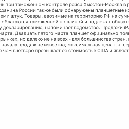
ень при таможенном контроле рейса Хьюстон-Москва в 
жданина России также были обнаружены планшетные к
семи штук. Товары, ввозимые на территорию РФ на сумм
, облагаются таможенной пошлиной и подлежат обязат
 декларированию, напоминает ведомство. Продажи iP
 марта. Двадцать пятого марта планшет официально поя
ынках, но далеко не на всех - для большинства стран, 
 начала продаж не известна; максимальная цена т.н. с
е чем вчетверо превышает ее стоимость в США и являе