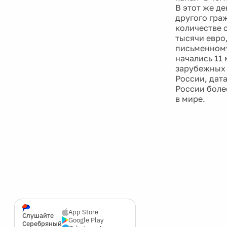
В этот же д
другого гра
количестве 
тысячи евро
письменному
начались 11
зарубежных р
России, дата
России боле
в мире.
App Store
Слушайте
Google Play
Серебряный