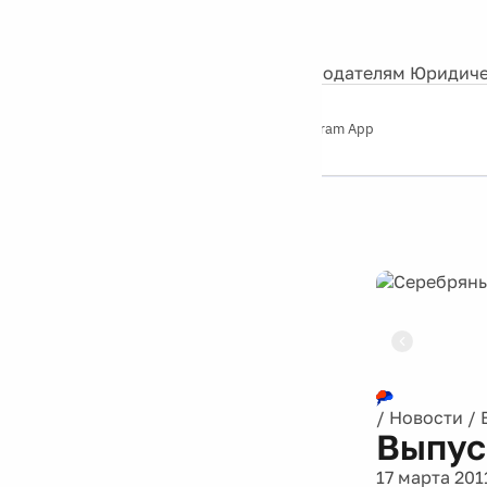
События
Контакты
О нас
Экскурсии
Silver Studio
Рекламодателям
Юридиче
Слушайте
App Store
Google Play
Telegram App
Серебряный
дождь
12+
Реклама
/
Новости
/
Выпус
17 марта 201