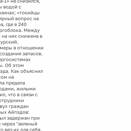
а-1» не снизился,
ы водой с
газинах; «токийцы
лярный вопрос на
а, где в 240
ергоблока. Между
 на них сниженв в
мурский.
 меры в отношении
создания запасов.
ергосистемах
ы. Об этом
эда. Как объяснил
сом на
гла предела
водами, жилыми
, что в связи с
Сотрудники
двух граждан
рых Айпэдов:
был задержан при
 через "зеленый
 вез их для себя.