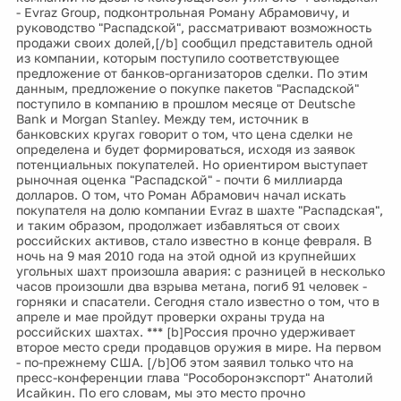
- Evraz Group, подконтрольная Роману Абрамовичу, и
руководство "Распадской", рассматривают возможность
продажи своих долей,[/b] сообщил представитель одной
из компании, которым поступило соответствующее
предложение от банков-организаторов сделки. По этим
данным, предложение о покупке пакетов "Распадской"
поступило в компанию в прошлом месяце от Deutsche
Bank и Morgan Stanley. Между тем, источник в
банковских кругах говорит о том, что цена сделки не
определена и будет формироваться, исходя из заявок
потенциальных покупателей. Но ориентиром выступает
рыночная оценка "Распадской" - почти 6 миллиарда
долларов. О том, что Роман Абрамович начал искать
покупателя на долю компании Evraz в шахте "Распадская",
и таким образом, продолжает избавляться от своих
российских активов, стало известно в конце февраля. В
ночь на 9 мая 2010 года на этой одной из крупнейших
угольных шахт произошла авария: с разницей в несколько
часов произошли два взрыва метана, погиб 91 человек -
горняки и спасатели. Сегодня стало известно о том, что в
апреле и мае пройдут проверки охраны труда на
российских шахтах. *** [b]Россия прочно удерживает
второе место среди продавцов оружия в мире. На первом
- по-прежнему США. [/b]Об этом заявил только что на
пресс-конференции глава "Рособоронэкспорт" Анатолий
Исайкин. По его словам, мы это место прочно