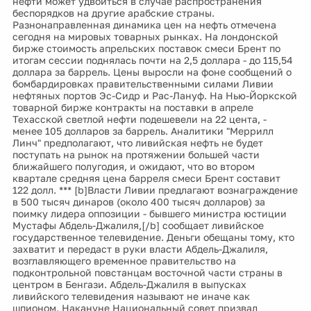
нефти может удвоиться в случае распространения
беспорядков на другие арабские страны.
Разнонаправленная динамика цен на нефть отмечена
сегодня на мировых товарных рынках. На лондонской
бирже стоимость апрельских поставок смеси Брент по
итогам сессии поднялась почти на 2,5 доллара - до 115,54
доллара за баррель. Цены выросли на фоне сообщений о
бомбардировках правительственными силами Ливии
нефтяных портов Эс-Сидр и Рас-Лануф. На Нью-Йоркской
товарной бирже контракты на поставки в апреле
Техасской светлой нефти подешевели на 22 цента, -
менее 105 долларов за баррель. Аналитики "Меррилл
Линч" предполагают, что ливийская нефть не будет
поступать на рынок на протяжении большей части
ближайшего полугодия, и ожидают, что во втором
квартале средняя цена барреля смеси Брент составит
122 долл. *** [b]Власти Ливии предлагают вознаграждение
в 500 тысяч динаров (около 400 тысяч долларов) за
поимку лидера оппозиции - бывшего министра юстиции
Мустафы Абдель-Джалиля,[/b] сообщает ливийское
государственное телевидение. Деньги обещаны тому, кто
захватит и передаст в руки власти Абдель-Джалиля,
возглавляющего временное правительство на
подконтрольной повстанцам восточной части страны в
центром в Бенгази. Абдель-Джалиля в выпусках
ливийского телевидения называют не иначе как
шпионом. Накануне Национальный совет призвал