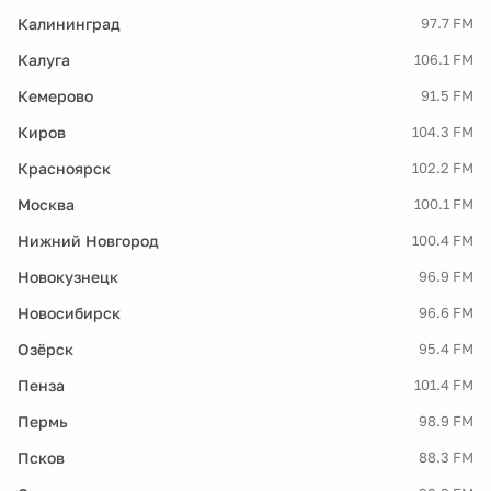
Калининград
97.7 FM
Калуга
106.1 FM
Кемерово
91.5 FM
Киров
104.3 FM
Красноярск
102.2 FM
Москва
100.1 FM
Нижний Новгород
100.4 FM
Новокузнецк
96.9 FM
Новосибирск
96.6 FM
Озёрск
95.4 FM
Пенза
101.4 FM
Пермь
98.9 FM
Псков
88.3 FM