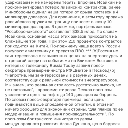
удерживаем и не намерены терять. Впрочем, Исайкин не
прокомментировал потерю ливийских контрактов, ранее
Минобороны оценил наши потери от срыва поставок в 4
миллиарда долларов. Для сравнения, в этом году продажа
российского оружия за границу принесет в казну 10
миллиардов долларов. В целом же, портфель заказов
"Рособоронэкспорта" составляет $38,5 млрд. По словам
Исайкина, основная масса этих заказов приходится на
ближайшие три года. При этом 210 процентов контрактов
приходится на Китай. По-прежнему чаще всего у России
покупают авиатехнику и средства ПВО. *** [b]Россия не
заинтересована в завышенных ценах на энергоресурсы и
с тревогой следит за событиями на Ближнем Востоке, в
интервью телеканалу Russia Today заявил пресс-
секретарь премьер-министра РФ Дмитрий Песков.[/b]
"Напротив, мы заинтересованы в разумных ценах,
соответствующих реальной стоимости энергоресурсов.
Мы знаем, что реальная стоимость достаточно высока, но
не настолько", - прокомментировал Песков прогнозы
увеличения цены на нефть до 140 долларов за баррель.
По словам пресс-секретаря премьера, если цены
поднимаются выше определенной отметки, в этом нет
ничего хорошего для экономики страны, "для планов по ее
модернизации и повышения производительности". По
прогнозам британского министра по делам
международного развития Алана Дункана, цена барреля