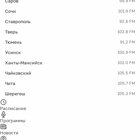
Саров
99.9 FM
Сочи
101.9 FM
Ставрополь
92.6 FM
Тверь
103.8 FM
Тюмень
91.2 FM
Усинск
100.9 FM
Ханты-Мансийск
102.0 FM
Чайковский
105.5 FM
Чита
105.7 FM
Шерегеш
105.3 FM
Расписание
Программы
Новости