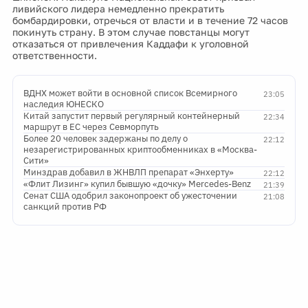
ливийского лидера немедленно прекратить
бомбардировки, отречься от власти и в течение 72 часов
покинуть страну. В этом случае повстанцы могут
отказаться от привлечения Каддафи к уголовной
ответственности.
ВДНХ может войти в основной список Всемирного
23:05
наследия ЮНЕСКО
Китай запустит первый регулярный контейнерный
22:34
маршрут в ЕС через Севморпуть
Более 20 человек задержаны по делу о
22:12
незарегистрированных криптообменниках в «Москва-
Сити»
Минздрав добавил в ЖНВЛП препарат «Энхерту»
22:12
«Флит Лизинг» купил бывшую «дочку» Mercedes-Benz
21:39
Сенат США одобрил законопроект об ужесточении
21:08
санкций против РФ