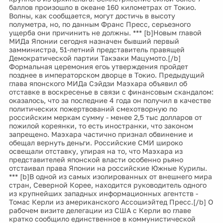
баллов произошло в океане 160 километрах от Токио.
Волны, как сообщается, могут достичь в высоту
полуметра, но, по данным Франс Пресс, серьезного
ущерба они причинить не должны. *** [b]Новым главой
МИДа Японии сегодня назначен бывший первый
замминистра, 51-летний представитель правящей
Демократической партии Такэаки Мацумото.[/b]
Формальная церемония егоь утверждения пройдет
позднее в императорском дворце в Токио. Предыдущий
глава японского МИДа Сэйдзи Маэхара объявил об
отставке в воскресенье в связи с финансовым скандалом:
оказалось, что за последние 4 года он получил в качестве
политических пожертвований смехотворную по
российским меркам сумму - менее 2,5 тыс долларов от
пожилой кореянки, то есть иностранки, что законом
запрещено. Маэхара частично признал обвинение и
обещал вернуть деньги. Российские СМИ широко
освещали отставку, упирая на то, что Маэхара из
представителей японской власти особенно рьяно
отстаивал права Японии на российские Южные Курилы.
*** [b]В одной из самых изолированных от внешнего мира
стран, Северной Корее, находится руководитель одного
из крупнейших западных информационных агентств -
Томас Керли из американского Ассошиэйтед Пресс.[/b] О
рабочем визите делегации из США с Керли во главе
кратко сообщило единственное в коммунистической