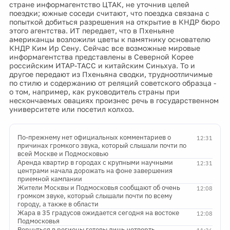
стране информагентство ЦТАК, не уточнив целей
поездки; южные соседи считают, что поездка связана с
попыткой добиться разрешения на открытие в КНДР бюро
этого агентства. ИТ передает, что в Пхеньяне
американцы возложили цветы к памятнику основателю
КНДР Ким Ир Сену. Сейчас все возможные мировые
информагентства представлены в Северной Корее
российским ИТАР-ТАСС и китайским Синьхуа. То и
другое передают из Пхеньяна сводки, трудноотличимые
по стилю и содержанию от реляций советского образца -
о том, например, как руководитель страны при
нескончаемых овациях произнес речь в государственном
университете или посетил колхоз.
По-прежнему нет официальных комментариев о
12:31
причинах громкого звука, который слышали почти по
всей Москве и Подмосковью
Аренда квартир в городах с крупными научными
12:31
центрами начала дорожать на фоне завершения
приемной кампании
Жители Москвы и Подмосковья сообщают об очень
12:08
громком звуке, который слышали почти по всему
городу, а также в области
Жара в 35 градусов ожидается сегодня на востоке
12:08
Подмосковья
Вернуться в регионы готовы лишь четверть