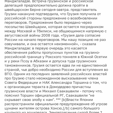
Манджгаладзе. Встреча грузинской и российской
делегаций предположительно должна пройти в
швейцарском Берне сегодня-завтра. представитель
Грузии накануне подтвердила, что Грузия получила от
российской стороны предложение о возобновлении
переговоров. Предложение было передано через
посольство Швейцарии, которая остается посредником
между Москвой и Тбилиси, не общающимися напрямую с
августовской войны 2008 года. «Грузия дала согласие
России на начало переговоров. Мы нашу позицию не раз
озвучивали, и она остается неизменной», - сказала
Манджгаладзе: в первую очередь это касается
обеспечения работы пропускных пунктов на грузино-
российской границе у Рокского тоннеля в Южной Осетии
и у реки Псоу в Абхазии и допуска туда грузинских
таможенников. Грузия остается едва ли не единственной
страной, чье добро необходимо России для вступления во
ВТО. Одним из последних заявлений российских властей
про Грузию стало неожиданное высказывание члена
Совета Федерации и НАК Александра Торшина о том, что
к организации теракта в Домодедово причастны
грузинские власти и Михаил Саакашвили - потому что,
пояснил Торшин официальной РГ, Саакашвили "не
скрывает свою злобу к нам". *** [b]Власти Японии
распространили официальное предупреждение об угрозе
цунами жителям острова Хонсю,[/b] самого большого
крупного из архипелага. Землетрясение силой более 7