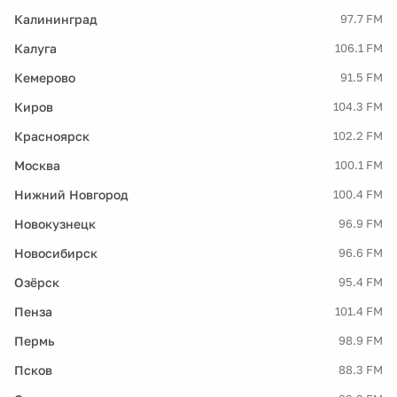
Калининград
97.7 FM
Калуга
106.1 FM
Кемерово
91.5 FM
Киров
104.3 FM
Красноярск
102.2 FM
Москва
100.1 FM
Нижний Новгород
100.4 FM
Новокузнецк
96.9 FM
Новосибирск
96.6 FM
Озёрск
95.4 FM
Пенза
101.4 FM
Пермь
98.9 FM
Псков
88.3 FM