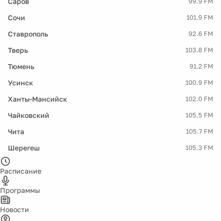
Саров
99.9 FM
Сочи
101.9 FM
Ставрополь
92.6 FM
Тверь
103.8 FM
Тюмень
91.2 FM
Усинск
100.9 FM
Ханты-Мансийск
102.0 FM
Чайковский
105.5 FM
Чита
105.7 FM
Шерегеш
105.3 FM
Расписание
Программы
Новости