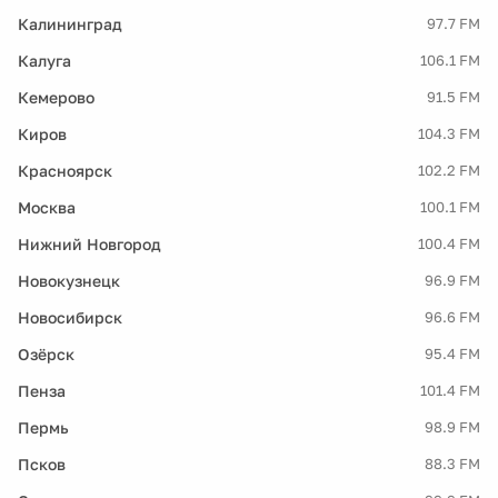
Калининград
97.7 FM
Калуга
106.1 FM
Кемерово
91.5 FM
Киров
104.3 FM
Красноярск
102.2 FM
Москва
100.1 FM
Нижний Новгород
100.4 FM
Новокузнецк
96.9 FM
Новосибирск
96.6 FM
Озёрск
95.4 FM
Пенза
101.4 FM
Пермь
98.9 FM
Псков
88.3 FM