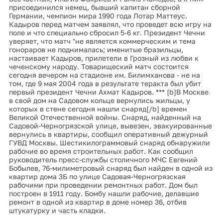
присоединился немец, бывший капитан сборной
Германии, чемпион мира 1990 года Лотар Маттеус.
Кадыров перед матчем заявлял, что проведет всю игру на
поле и что специально сбросил 5-6 кг. Президент Чечни
уверяет, что матч "не является коммерческим и тема
гонораров не поднималась; именитые бразильцы,
настаивает Кадыров, прилетели в Грозный из любви к
чеченскому народу. Товарищеский матч состоится
сегодня вечером на стадионе им. Билимханова - не на
том, где 9 мая 2004 года в результате теракта был убит
первый президент Чечни Ахмат Кадыров. *** [b]В Москве
в свой дом на Садовом кольце вернулись жильцы, у
которых в стене сегодня нашли снаряд[/b] времен
Великой Отечественной войны. Снаряд, найденный на
Садовой-Черногрязской улице, вывезен, эвакуированные
вернулись в квартиры, сообщил оперативный дежурный
ГУВД Москвы. Шестикилограммовый снаряд обнаружили
рабочие во время строительных работ. Как сообщил
руководитель пресс-службы столичного МЧС Евгений
Бобылев, 76-милиметровый снаряд был найден в одной из
квартир дома 3Б по улице Садовая-Черногрязская
рабочими при проведении ремонтных работ. Дом был
построен в 1911 году. Бомбу нашли рабочие, делавшие
ремонт в одной из квартир в доме номер 36, отбив
штукатурку и часть кладки.