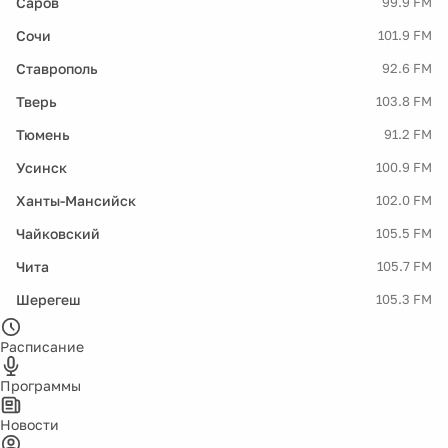
Саров
99.9 FM
Сочи
101.9 FM
Ставрополь
92.6 FM
Тверь
103.8 FM
Тюмень
91.2 FM
Усинск
100.9 FM
Ханты-Мансийск
102.0 FM
Чайковский
105.5 FM
Чита
105.7 FM
Шерегеш
105.3 FM
Расписание
Программы
Новости