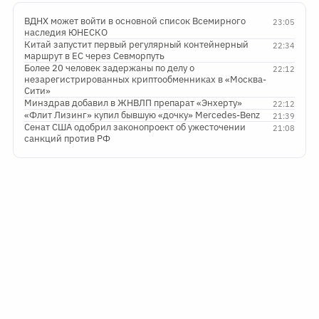
ВДНХ может войти в основной список Всемирного
23:05
наследия ЮНЕСКО
Китай запустит первый регулярный контейнерный
22:34
маршрут в ЕС через Севморпуть
Более 20 человек задержаны по делу о
22:12
незарегистрированных криптообменниках в «Москва-
Сити»
Минздрав добавил в ЖНВЛП препарат «Энхерту»
22:12
«Флит Лизинг» купил бывшую «дочку» Mercedes-Benz
21:39
Сенат США одобрил законопроект об ужесточении
21:08
санкций против РФ