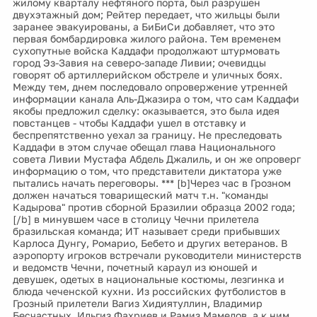
жилому кварталу нефтяного порта, был разрушен
двухэтажный дом; Рейтер передает, что жильцы были
заранее эвакуированы, а БиБиСи добавляет, что это
первая бомбардировка жилого района. Тем временем
сухопутные войска Каддафи продолжают штурмовать
город Эз-Завия на северо-западе Ливии; очевидцы
говорят об артиллерийском обстреле и уличных боях.
Между тем, днем последовало опровержение утренней
информации канала Аль-Джазира о том, что сам Каддафи
якобы предложил сделку: оказывается, это была идея
повстанцев - чтобы Каддафи ушел в отставку и
беспрепятственно уехал за границу. Не преследовать
Каддафи в этом случае обещал глава Национального
совета Ливии Мустафа Абдель Джалиль, и он же опроверг
информацию о том, что представители диктатора уже
пытались начать переговоры. *** [b]Через час в Грозном
должен начаться товарищеский матч т.н. "команды
Кадырова" против сборной Бразилии образца 2002 года;
[/b] в минувшем часе в столицу Чечни прилетела
бразильская команда; ИТ называет среди прибывших
Карлоса Дунгу, Ромарио, Бебето и других ветеранов. В
аэропорту игроков встречали руководители министерств
и ведомств Чечни, почетный караул из юношей и
девушек, одетых в национальные костюмы, лезгинка и
блюда чеченской кухни. Из российских футболистов в
Грозный прилетели Вагиз Хидиятуллин, Владимир
Бесчастных, Ильгиз Фахриев и Рамиз Мамедов, а к ним