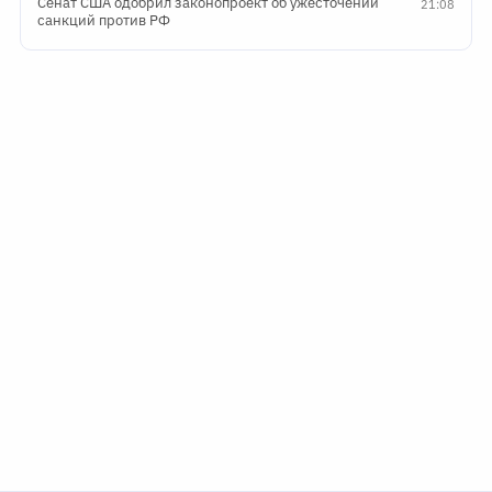
Сенат США одобрил законопроект об ужесточении
21:08
санкций против РФ