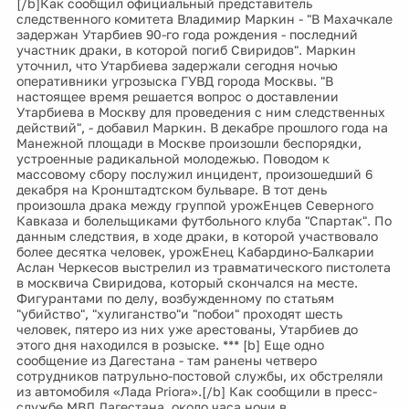
[/b]Как сообщил официальный представитель
следственного комитета Владимир Маркин - "В Махачкале
задержан Утарбиев 90-го года рождения - последний
участник драки, в которой погиб Свиридов". Маркин
уточнил, что Утарбиева задержали сегодня ночью
оперативники угрозыска ГУВД города Москвы. "В
настоящее время решается вопрос о доставлении
Утарбиева в Москву для проведения с ним следственных
действий", - добавил Маркин. В декабре прошлого года на
Манежной площади в Москве произошли беспорядки,
устроенные радикальной молодежью. Поводом к
массовому сбору послужил инцидент, произошедший 6
декабря на Кронштадтском бульваре. В тот день
произошла драка между группой урожЕнцев Северного
Кавказа и болельщиками футбольного клуба "Спартак". По
данным следствия, в ходе драки, в которой участвовало
более десятка человек, урожЕнец Кабардино-Балкарии
Аслан Черкесов выстрелил из травматического пистолета
в москвича Свиридова, который скончался на месте.
Фигурантами по делу, возбужденному по статьям
"убийство", "хулиганство"и "побои" проходят шесть
человек, пятеро из них уже арестованы, Утарбиев до
этого дня находился в розыске. *** [b] Еще одно
сообщение из Дагестана - там ранены четверо
сотрудников патрульно-постовой службы, их обстреляли
из автомобиля «Лада Priora».[/b] Как сообщили в пресс-
службе МВД Дагестана, около часа ночи в