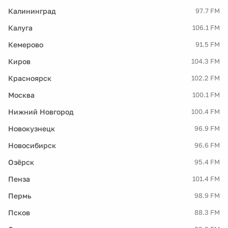
Калининград
97.7 FM
Калуга
106.1 FM
Кемерово
91.5 FM
Киров
104.3 FM
Красноярск
102.2 FM
Москва
100.1 FM
Нижний Новгород
100.4 FM
Новокузнецк
96.9 FM
Новосибирск
96.6 FM
Озёрск
95.4 FM
Пенза
101.4 FM
Пермь
98.9 FM
Псков
88.3 FM