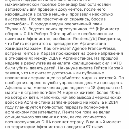
махачкалинском поселке Семендер был остановлен
автомобиль для проверки документов, после чего
находящиеся в салоне машины произвели несколько
выстрелов. После преступники скрылись, бросив
автомобиль. В городе введен оперативный план
"Вулкан-3". Ведется поиск преступников. *** [b]Министр
обороны США Роберт Гейтс прибыл с необъявленным
визитом в Афганистан, сообщает Reuters.[/b] Ожидается,
что Гейтс встретится с президентом Афганистана
Хамидом Карзаем. Как отмечает Agence France-Presse,
встреча Гейтса и Карзая произойдет на фоне напряжения
в отношениях между США и Афганистаном. На прошлой
неделе в результате авианалета коалиционных сил НАТО
были убиты девять детей. Накануне визита Гейтса Карзай
заявил, что не считает достаточными публичные
извинения американцев за убийства мирных жителей. По
сообщению пресс-службы управления делами президента
Афганистана, менее чем за две недели - с 18 февраля по 1
марта - в стране погибли 74 мирных жителя, более 40-ка
из которых дети. Напомню, начало вывода американских
войск из Афганистана запланировано на июль, а к 2014
году планируется полностью передать полномочия
афганскому правительству. Пентагон пока не делал
официального заявления о том, какое количество
военнослужащих США покинет страну. В данный момент
на территории Афганистана находится 97 тысяч