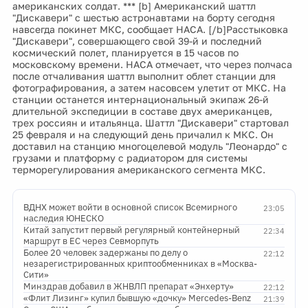
американских солдат. *** [b] Американский шаттл
"Дискавери" с шестью астронавтами на борту сегодня
навсегда покинет МКС, сообщает НАСА. [/b]Расстыковка
"Дискавери", совершающего свой 39-й и последний
космический полет, планируется в 15 часов по
московскому времени. НАСА отмечает, что через полчаса
после отчаливания шаттл выполнит облет станции для
фотографирования, а затем насовсем улетит от МКС. На
станции останется интернациональный экипаж 26-й
длительной экспедиции в составе двух американцев,
трех россиян и итальянца. Шаттл "Дискавери" стартовал
25 февраля и на следующий день причалил к МКС. Он
доставил на станцию многоцелевой модуль "Леонардо" с
грузами и платформу с радиатором для системы
терморегулирования американского сегмента МКС.
ВДНХ может войти в основной список Всемирного
23:05
наследия ЮНЕСКО
Китай запустит первый регулярный контейнерный
22:34
маршрут в ЕС через Севморпуть
Более 20 человек задержаны по делу о
22:12
незарегистрированных криптообменниках в «Москва-
Сити»
Минздрав добавил в ЖНВЛП препарат «Энхерту»
22:12
«Флит Лизинг» купил бывшую «дочку» Mercedes-Benz
21:39