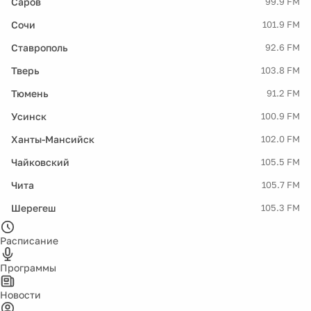
Саров
99.9 FM
Сочи
101.9 FM
Ставрополь
92.6 FM
Тверь
103.8 FM
Тюмень
91.2 FM
Усинск
100.9 FM
Ханты-Мансийск
102.0 FM
Чайковский
105.5 FM
Чита
105.7 FM
Шерегеш
105.3 FM
Расписание
Программы
Новости