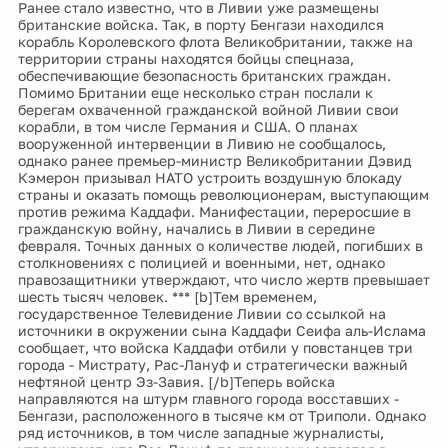
Ранее стало известно, что в Ливии уже размещены
британские войска. Так, в порту Бенгази находился
корабль Королевского флота Великобритании, также на
территории страны находятся бойцы спецназа,
обеспечивающие безопасность британских граждан.
Помимо Британии еще несколько стран послали к
берегам охваченной гражданской войной Ливии свои
корабли, в том числе Германия и США. О планах
вооруженной интервенции в Ливию не сообщалось,
однако ранее премьер-министр Великобритании Дэвид
Кэмерон призывал НАТО устроить воздушную блокаду
страны и оказать помощь революционерам, выступающим
против режима Каддафи. Манифестации, переросшие в
гражданскую войну, начались в Ливии в середине
февраля. Точных данных о количестве людей, погибших в
столкновениях с полицией и военными, нет, однако
правозащитники утверждают, что число жертв превышает
шесть тысяч человек. *** [b]Тем временем,
государственное Телевидение Ливии со ссылкой на
источники в окружении сына Каддафи Сеифа аль-Ислама
сообщает, что войска Каддафи отбили у повстанцев три
города - Мистрату, Рас-Лануф и стратегически важный
нефтяной центр Эз-Завия. [/b]Теперь войска
направляются на штурм главного города восставших -
Бенгази, расположенного в тысяче км от Триполи. Однако
ряд источников, в том числе западные журналисты,