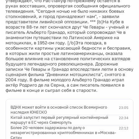
утверждают, что Рас-Лануф по-прежнему остается в
руках восставших, опровергая сообщения официального
телевидения. "Сегодня ночью не было никаких боевых
столкновений, и город принадлежит нам", - заявили
представители ливийской оппозиции. *** [b]На Кубе в
возрасте 88-ти лет скончался друг Че Гевары - ученый и
писатель Альберто Гранадо, который сопровождал Че в
знаменитом путешествии по Латинской Америке на
мотоциклах, в 1952-ом году. [/b]Эта поездка, в
особенности картины ужасающей бедности и бесправия,
в которых жили простые латиноамериканцы, оказала
большое влияние на становление политических взглядов
будущего легендарного революционера. Дорожные
записки Че Гевары и Гранадо впоследствии легли в основу
сценария фильма "Дневники мотоциклиста", снятого в
2004 году. В фильме молодого Альберто Гранадо играл
актёр Родриго де ла Серна, а сам писатель появился в
фильме в конце и сыграл себя в старости.
ВДНХ может войти в основной список Всемирного
23:05
наследия ЮНЕСКО
Китай запустит первый регулярный контейнерный
22:34
маршрут в ЕС через Севморпуть
Более 20 человек задержаны по делу о
22:12
незарегистрированных криптообменниках в «Москва-
Сити»