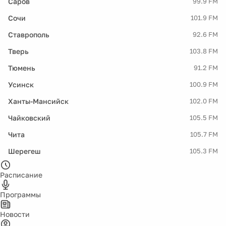
Саров
99.9 FM
Сочи
101.9 FM
Ставрополь
92.6 FM
Тверь
103.8 FM
Тюмень
91.2 FM
Усинск
100.9 FM
Ханты-Мансийск
102.0 FM
Чайковский
105.5 FM
Чита
105.7 FM
Шерегеш
105.3 FM
Расписание
Программы
Новости