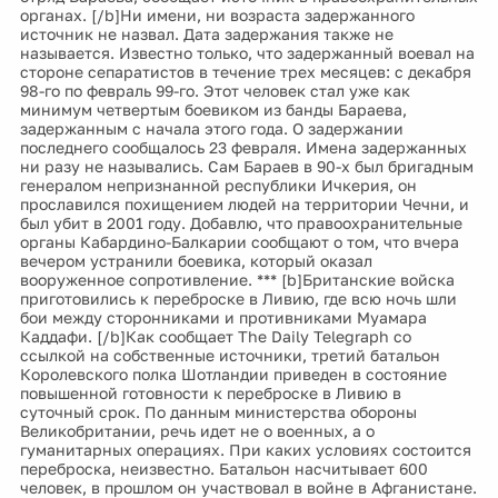
органах. [/b]Ни имени, ни возраста задержанного
источник не назвал. Дата задержания также не
называется. Известно только, что задержанный воевал на
стороне сепаратистов в течение трех месяцев: с декабря
98-го по февраль 99-го. Этот человек стал уже как
минимум четвертым боевиком из банды Бараева,
задержанным с начала этого года. О задержании
последнего сообщалось 23 февраля. Имена задержанных
ни разу не назывались. Сам Бараев в 90-х был бригадным
генералом непризнанной республики Ичкерия, он
прославился похищением людей на территории Чечни, и
был убит в 2001 году. Добавлю, что правоохранительные
органы Кабардино-Балкарии сообщают о том, что вчера
вечером устранили боевика, который оказал
вооруженное сопротивление. *** [b]Британские войска
приготовились к переброске в Ливию, где всю ночь шли
бои между сторонниками и противниками Муамара
Каддафи. [/b]Как сообщает The Daily Telegraph со
ссылкой на собственные источники, третий батальон
Королевского полка Шотландии приведен в состояние
повышенной готовности к переброске в Ливию в
суточный срок. По данным министерства обороны
Великобритании, речь идет не о военных, а о
гуманитарных операциях. При каких условиях состоится
переброска, неизвестно. Батальон насчитывает 600
человек, в прошлом он участвовал в войне в Афганистане.