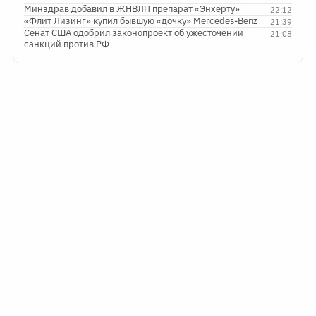
Минздрав добавил в ЖНВЛП препарат «Энхерту»
22:12
«Флит Лизинг» купил бывшую «дочку» Mercedes-Benz
21:39
Сенат США одобрил законопроект об ужесточении
21:08
санкций против РФ