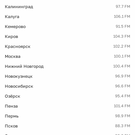
Калининград
97.7 FM
Калуга
106.1 FM
Кемерово
91.5 FM
Киров
104.3 FM
Красноярск
102.2 FM
Москва
100.1 FM
Нижний Новгород
100.4 FM
Новокузнецк
96.9 FM
Новосибирск
96.6 FM
Озёрск
95.4 FM
Пенза
101.4 FM
Пермь
98.9 FM
Псков
88.3 FM