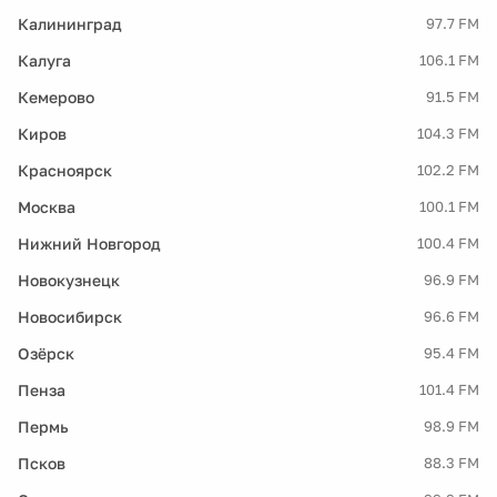
Калининград
97.7 FM
Калуга
106.1 FM
Кемерово
91.5 FM
Киров
104.3 FM
Красноярск
102.2 FM
Москва
100.1 FM
Нижний Новгород
100.4 FM
Новокузнецк
96.9 FM
Новосибирск
96.6 FM
Озёрск
95.4 FM
Пенза
101.4 FM
Пермь
98.9 FM
Псков
88.3 FM