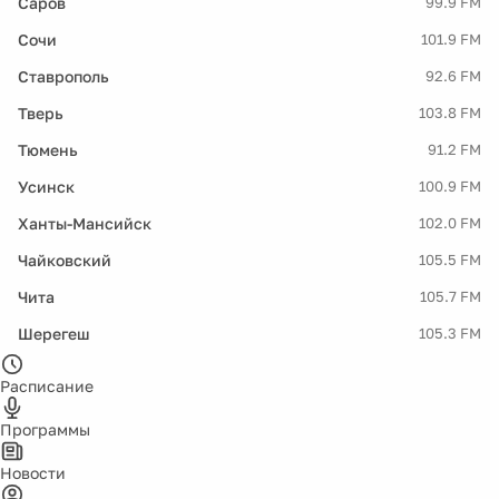
Саров
99.9 FM
Сочи
101.9 FM
Ставрополь
92.6 FM
Тверь
103.8 FM
Тюмень
91.2 FM
Усинск
100.9 FM
Ханты-Мансийск
102.0 FM
Чайковский
105.5 FM
Чита
105.7 FM
Шерегеш
105.3 FM
Расписание
Программы
Новости