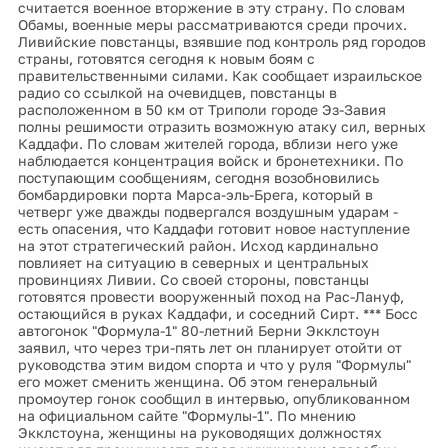
считается военное вторжение в эту страну. По словам
Обамы, военные меры рассматриваются среди прочих.
Ливийские повстанцы, взявшие под контроль ряд городов
страны, готовятся сегодня к новым боям с
правительственными силами. Как сообщает израильское
радио со ссылкой на очевидцев, повстанцы в
расположенном в 50 км от Триполи городе Эз-Завия
полны решимости отразить возможную атаку сил, верных
Каддафи. По словам жителей города, вблизи него уже
наблюдается концентрация войск и бронетехники. По
поступающим сообщениям, сегодня возобновились
бомбардировки порта Марса-эль-Брега, который в
четверг уже дважды подвергался воздушным ударам -
есть опасения, что Каддафи готовит новое наступление
на этот стратегический район. Исход кардинально
повлияет на ситуацию в северных и центральных
провинциях Ливии. Со своей стороны, повстанцы
готовятся провести вооруженный поход на Рас-Лануф,
остающийся в руках Каддафи, и соседний Сирт. *** Босс
автогонок "Формула-1" 80-летний Берни Экклстоун
заявил, что через три-пять лет он планирует отойти от
руководства этим видом спорта и что у руля "Формулы"
его может сменить женщина. Об этом генеральный
промоутер гонок сообщил в интервью, опубликованном
на официальном сайте "Формулы-1". По мнению
Экклстоуна, женщины на руководящих должностях