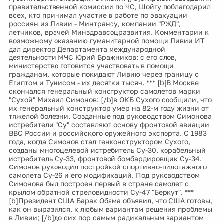
правительственной комиссии по ЧС, Шойгу поблагодарил
всех, кто принимал участие в работе по эвакуации
россиян из Ливии - Минтрансу, компании "РЖД",
летчиков, врачей Минздравсоцразвития. Комментарии к
возможному оказанию гуманитарной помощи Ливии ИТ
дал директор Департамента международной
деятельности МЧС Юрий Бражников: с его слов,
министерство готовится участвовать в помощи
гражданам, которые покидают Ливию через границу с
Египтом и Тунисом - их десятки тысяч. *** [b]В Москве
скончался генеральный конструктор самолетов марки
"Сухой" Михаил Симонов: [/b]в ОКБ Сухого сообщили, что
их генеральный конструктор умер на 82-м году жизни от
тяжелой болезни. Созданные под руководством Симонова
истребители "Су" составляют основу фронтовой авиации
ВВС России и российского оружейного экспорта. С 1983
года, когда Симонов стал генконструктором Сухого,
созданы многоцелевой истребитель Су-30, корабельный
истребитель Су-33, фронтовой бомбардировщик Су-34.
Симонов руководил постройкой спортивно-пилотажного
самолета Су-26 и его модификаций. Под руководством
Симонова был построен первый в стране самолет с
крылом обратной стреловидности Су-47 "Беркут". ***
[b]Президент США Барак Обама объявил, что США готовы,
как он выразился, к любым вариантам решения проблемы
в Ливии; [/b]до сих пор самым радикальным вариантом