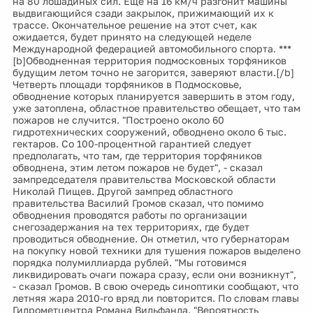
на 80 лошадиных сил. Еще на 16 км/ч разгонит машины
выдвигающийся сзади закрылок, прижимающий их к
трассе. Окончательное решение на этот счет, как
ожидается, будет принято на следующей неделе
Международной федерацией автомобильного спорта. ***
[b]Обводненная территория подмосковных торфяников
будущим летом точно не загорится, заверяют власти.[/b]
Четверть площади торфяников в Подмосковье,
обводнение которых планируется завершить в этом году,
уже затоплена, областное правительство обещает, что там
пожаров не случится. "Построено около 60
гидротехнических сооружений, обводнено около 6 тыс.
гектаров. Со 100-процентной гарантией следует
предполагать, что там, где территория торфяников
обводнена, этим летом пожаров не будет", - сказал
зампредседателя правительства Московской области
Николай Пищев. Другой зампред областного
правительства Василий Громов сказал, что помимо
обводнения проводятся работы по организации
снегозадержания на тех территориях, где будет
проводиться обводнение. Он отметил, что губернаторам
на покупку новой техники для тушения пожаров выделено
порядка полумиллиарда рублей. "Мы готовимся
ликвидировать очаги пожара сразу, если они возникнут",
- сказал Громов. В свою очередь синоптики сообщают, что
летняя жара 2010-го вряд ли повторится. По словам главы
Гидрометцентра Романа Вильфанда. "Вероятность