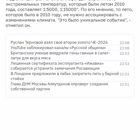
экстремальных температур, которые были летом 2010
года, составляет 1:5000, 1:15000". По его мнению, то лето,
которое было в 2010 году, не нужно ассоциировать с
изменениями климата. "Это было уникальное событие", -
отметил он.
Руслан Терновой взял свое второе золото ЧЕ-2026
23:08
YouTube заблокировал каналы «Русской общины»
23:08
Британские ученые внедрили гены свиньи в салат-
22:53
латук для вкуса мяса
Лишенная сертификата эксплуатанта «Ижавиа»
22:53
собирается устранить замечания Росавиации
В Лондоне предложили в пабах запретить пить у барной
22:51
стойки
Глава ДУМ Москвы Аляутдинов опроверг создание
22:51
собственной партии