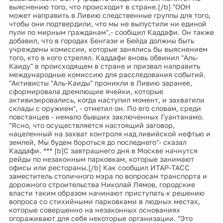
выяснению того, что происходит в стране.[/b] "ООН
может направить в Ливию следственные группы для того,
чтобы они подтвердили, что мы не выпустили ни единой
пули по мирным гражданам",- сообщил Каддафи. Он также
добавил, что в городах Бенгази и Бейда должны быть
учреждены комиссии, которые занялись бы выяснением
того, кто в кого стрелял. Каддафи вновь обвинил "Аль-
Каиду" в происходящем в стране и призвал направить
международные комиссию для расследования событий.
"Активисты "Аль-Каиды" проникли в Ливию заранее,
сформировала дремлющие ячейки, которые
активизировались, когда наступил момент, и захватили
склады с оружием", - отметил он. По его словам, среди
повстанцев - немало бывших заключенных Гуантанамо.
"Ясно, что осуществляется настоящий заговор,
нацеленный на захват контроля над ливийской нефтью и
землей, Мы будем бороться до последнего"- сказал
Каддафи. *** [b]С завтрашнего дня в Москве начнутся
рейды по незаконным парковкам, которые занимают
офисы или рестораны.[/b] Как сообщил ИТАР-ТАСС
заместитель столичного мэра по вопросам транспорта и
дорожного строительства Николай Лямов, городские
власти таким образом начинают приступать к решению
вопроса со стихийными парковками в людных местах,
которые совершенно на незаконных основаниях
огораживают для себя некоторые организации. "Это