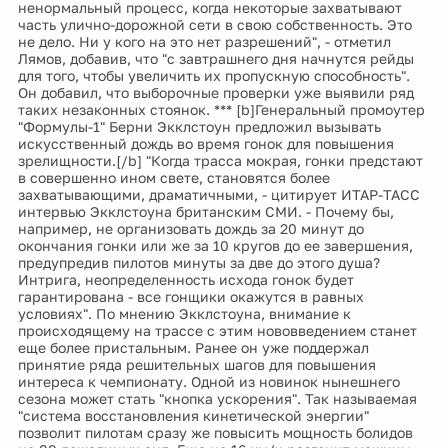
ненормальный процесс, когда некоторые захватывают
часть улично-дорожной сети в свою собственность. Это
не дело. Ни у кого на это нет разрешений", - отметил
Лямов, добавив, что "с завтрашнего дня начнутся рейды
для того, чтобы увеличить их пропускную способность".
Он добавил, что выборочные проверки уже выявили ряд
таких незаконных стоянок. *** [b]Генеральный промоутер
"Формулы-1" Берни Экклстоун предложил вызывать
искусственный дождь во время гонок для повышения
зрелищности.[/b] "Когда трасса мокрая, гонки предстают
в совершенно ином свете, становятся более
захватывающими, драматичными, - цитирует ИТАР-ТАСС
интервью Экклстоуна британским СМИ. - Почему бы,
например, не организовать дождь за 20 минут до
окончания гонки или же за 10 кругов до ее завершения,
предупредив пилотов минуты за две до этого душа?
Интрига, неопределенность исхода гонок будет
гарантирована - все гонщики окажутся в равных
условиях". По мнению Экклстоуна, внимание к
происходящему на трассе с этим нововведением станет
еще более пристальным. Ранее он уже поддержал
принятие ряда решительных шагов для повышения
интереса к чемпионату. Одной из новинок нынешнего
сезона может стать "кнопка ускорения". Так называемая
"система восстановления кинетической энергии"
позволит пилотам сразу же повысить мощность болидов