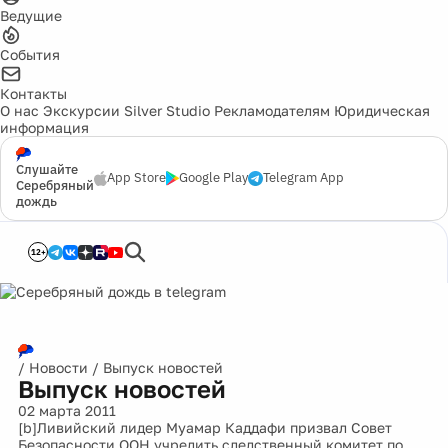
Ведущие
События
Контакты
О нас
Экскурсии
Silver Studio
Рекламодателям
Юридическая
информация
Слушайте
App Store
Google Play
Telegram App
Серебряный
дождь
12+
/
Новости
/
Выпуск новостей
Выпуск новостей
02 марта 2011
[b]Ливийский лидер Муамар Каддафи призвал Совет
Безопасности ООН учредить следственный комитет по