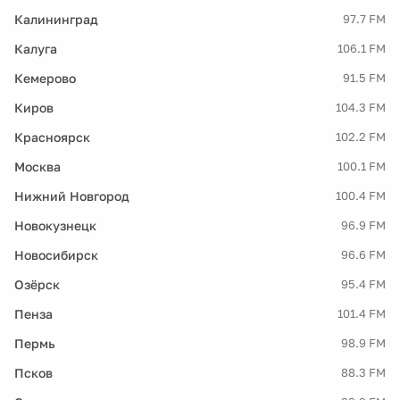
Калининград
97.7 FM
Калуга
106.1 FM
Кемерово
91.5 FM
Киров
104.3 FM
Красноярск
102.2 FM
Москва
100.1 FM
Нижний Новгород
100.4 FM
Новокузнецк
96.9 FM
Новосибирск
96.6 FM
Озёрск
95.4 FM
Пенза
101.4 FM
Пермь
98.9 FM
Псков
88.3 FM