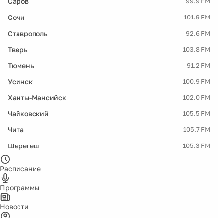
Саров
99.9 FM
Сочи
101.9 FM
Ставрополь
92.6 FM
Тверь
103.8 FM
Тюмень
91.2 FM
Усинск
100.9 FM
Ханты-Мансийск
102.0 FM
Чайковский
105.5 FM
Чита
105.7 FM
Шерегеш
105.3 FM
Расписание
Программы
Новости