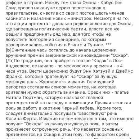
реформ в стране. Между тем глава Омана - Кабус бен
Саид провел накануне серию перестановок в
правительстве, сместив со своих постов шесть членов
кабинета и назначив новых министров. Несмотря на то,
что акции протеста - довольно редкое явление для Омана,
где запрещены политические партии, власти все же
решили предпринять ряд мер, для того чтобы не
допустить повторения сценариев, по которым
разворачивались события в Египте и Тунисе. ***
[b]Считанные часы остались до начала церемонии
вручения премий американской киноакадемии "Оскар".
[/b]По традиции, она пройдет в театре "Кодак" в Лос-
Анджелесе, ее начало - по московскому времени - в 4
часа утра. Вести церемонию будут Энн Хэтэуэй и Джеймс
Франко, который претендует на "Оскар" за лучшую
мужскую роль. Журналисты издания Голивудский
репортер составили список моментов, на которые
зрителям нужно обратить внимание. Среди них - платье
Натали Портман, которую называют главной
претенденткой на награду в номинации Лучшая женская
роль за работу в картине Черный лебедь. Кроме того,
следует внимательно послушать "хвастливую" речь
Колина Ферта. Издание не сомневается в том, что именно
получит "Оскара" за лучшую мужскую роль, а затем
произнесет остроумную речь. Что касается основных
претендентов на Оскар в этом году, то фаворитом среди