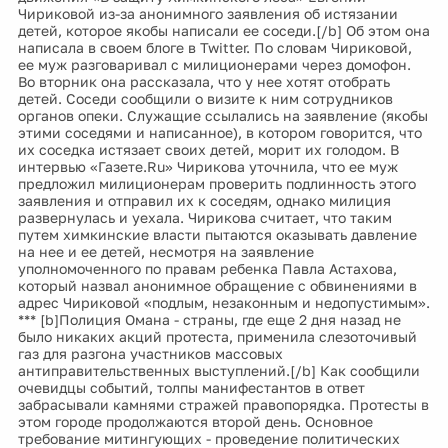
Чириковой из-за анонимного заявления об истязании
детей, которое якобы написали ее соседи.[/b] Об этом она
написала в своем блоге в Twitter. По словам Чириковой,
ее муж разговаривал с милиционерами через домофон.
Во вторник она рассказала, что у нее хотят отобрать
детей. Соседи сообщили о визите к ним сотрудников
органов опеки. Служащие ссылались на заявление (якобы
этими соседями и написанное), в котором говорится, что
их соседка истязает своих детей, морит их голодом. В
интервью «Газете.Ru» Чирикова уточнила, что ее муж
предложил милиционерам проверить подлинность этого
заявления и отправил их к соседям, однако милиция
развернулась и уехала. Чирикова считает, что таким
путем химкинские власти пытаются оказывать давление
на нее и ее детей, несмотря на заявление
уполномоченного по правам ребенка Павла Астахова,
который назвал анонимное обращение с обвинениями в
адрес Чириковой «подлым, незаконным и недопустимым».
*** [b]Полиция Омана - страны, где еще 2 дня назад не
было никаких акций протеста, применила слезоточивый
газ для разгона участников массовых
антиправительственных выступлений.[/b] Как сообщили
очевидцы событий, толпы манифестантов в ответ
забрасывали камнями стражей правопорядка. Протесты в
этом городе продолжаются второй день. Основное
требование митингующих - проведение политических