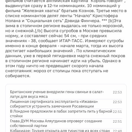
фильмов считается английская картина "Король говорит",
выдвинутая сразу в 12-ти номинациях. 10 номинаций у
фильма "Железная хватка" братьев Коэнов. Третье место в
списке номинантов делят ленты "Начало" Кристофера
Нолана и "Социальная сеть" Дэвида Финчера. *** [b]Эта
зима в столичном регионе выдалась не только морозной,
но и снежной.[/b] Высота сугробов в Москве превысила
норму, и составляет сейчас 54 см, - при средних
значениях - 38, сообщает ИТАР-ТАСС. Измеряют сугробы
именно в конце февраля - начале марта, тогда их высота
достигает наибольших значений . По климатическим
данным, уже в первой пятидневке марта снежный покров
в столичном регионе начинает идти на убыль. Однако в
этом году ничто не предвещает скорого начала
снеготаяния: мороз от столицы пока отступать не
собирается.
Британские ученые внедрили гены свиньи в салат-
22:53
латук для вкуса мяса
Лишенная сертификата эксплуатанта «Ижавиа»
22:53
собирается устранить замечания Росавиации
В Лондоне предложили в пабах запретить пить у барной
22:51
стойки
Глава ДУМ Москвы Аляутдинов опроверг создание
22:51
собственной партии
Кобахидзе: Грузия открыта для туристов из всех стран
22:48