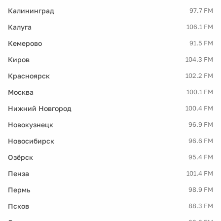
Калининград
97.7 FM
Калуга
106.1 FM
Кемерово
91.5 FM
Киров
104.3 FM
Красноярск
102.2 FM
Москва
100.1 FM
Нижний Новгород
100.4 FM
Новокузнецк
96.9 FM
Новосибирск
96.6 FM
Озёрск
95.4 FM
Пенза
101.4 FM
Пермь
98.9 FM
Псков
88.3 FM