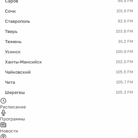
Саров
99.9 FM
Сочи
101.9 FM
Ставрополь
92.6 FM
Тверь
103.8 FM
Тюмень
91.2 FM
Усинск
100.9 FM
Ханты-Мансийск
102.0 FM
Чайковский
105.5 FM
Чита
105.7 FM
Шерегеш
105.3 FM
Расписание
Программы
Новости