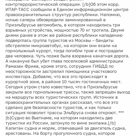
контртеррористической операции. [/b]Об этом корр.
ИТАР-ТАСС сообщили в Едином информационном центре
правоохранительных структур республики. Напомню,
ночью саперы обезвредили заминированный в
Приэльбрусье автомобиль, в котором находились три
взрывных устройства, мощностью 70 кг тротила. Двумя
днями ранее в этом же районе республики нападению
подверглась группа туристов из Москвы – бандиты
обстреляли микроавтобус, на котором они ехали на
горнолыжный курорт, тогда погибли трое и пострадали
два человека. Чуть позже была взорвана канатная дорога.
А накануне был убит глава поселковой администрации
Рамазан Фриев, кроме этого, сотрудник ГИБДД по
неосторожности застрелил помощника участкового
инспектора. Добавлю, что все это происходит в
курортной зоне, в районе 10 тысяч гостиничных мест.
Сегодня утром стало извествно, что в Приэльбрусье
закрыли все горнолыжные трассы, также запрещен выход
на маршруты всех туристических групп. Источник в
правоохранительных органах рассказал, что все это
сделано для безопасности туристов, и как только
ситуация позволит трассы Эльбруса снова откроют. ***
[b]Судно во Вьетнаме, на котором находились две
туристки из России, затонуло по вине экипажа.[/b]
Капитан судна и моряк, отвечавший за двигатель судна,
арестованы. На борту прогулочного судна, которое