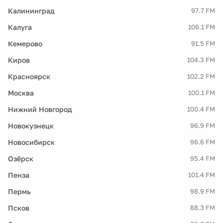
Калининград
97.7 FM
Калуга
106.1 FM
Кемерово
91.5 FM
Киров
104.3 FM
Красноярск
102.2 FM
Москва
100.1 FM
Нижний Новгород
100.4 FM
Новокузнецк
96.9 FM
Новосибирск
96.6 FM
Озёрск
95.4 FM
Пенза
101.4 FM
Пермь
98.9 FM
Псков
88.3 FM