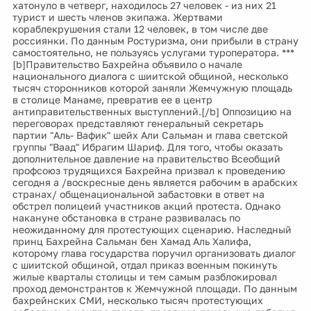
хатонуло в четверг, находилось 27 человек - из них 21
турист и шесть членов экипажа. Жертвами
кораблекрушения стали 12 человек, в том числе две
россиянки. По данным Ростуризма, они прибыли в страну
самостоятельно, не пользуясь услугами туроператора. ***
[b]Правительство Бахрейна объявило о начале
национального диалога с шиитской общиной, несколько
тысяч сторонников которой заняли Жемчужную площадь
в столице Манаме, превратив ее в центр
антиправительственных выступлений.[/b] Оппозицию на
переговорах представляют генеральный секретарь
партии "Аль- Вафик" шейх Али Сальман и глава светской
группы "Ваад" Ибрагим Шариф. Для того, чтобы оказать
дополнительное давление на правительство Всеобщий
профсоюз трудящихся Бахрейна призвал к проведению
сегодня а /воскресные день является рабочим в арабских
странах/ общенациональной забастовки в ответ на
обстрел полицеий участников акций протеста. Однако
накануне обстановка в стране развивалась по
неожиданному для протестующих сценарию. Наследный
принц Бахрейна Сальман бен Хамад Аль Халифа,
которому глава государства поручил организовать диалог
с шиитской общиной, отдал приказ военным покинуть
жилые кварталы столицы и тем самым разблокировал
проход демонстрантов к Жемчужной площади. По данным
бахрейнских СМИ, несколько тысяч протестующих