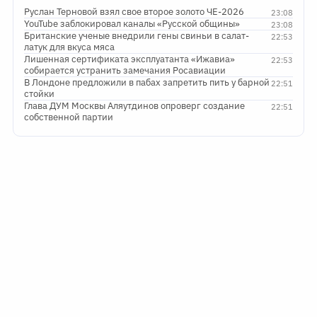
Руслан Терновой взял свое второе золото ЧЕ-2026
23:08
YouTube заблокировал каналы «Русской общины»
23:08
Британские ученые внедрили гены свиньи в салат-
22:53
латук для вкуса мяса
Лишенная сертификата эксплуатанта «Ижавиа»
22:53
собирается устранить замечания Росавиации
В Лондоне предложили в пабах запретить пить у барной
22:51
стойки
Глава ДУМ Москвы Аляутдинов опроверг создание
22:51
собственной партии