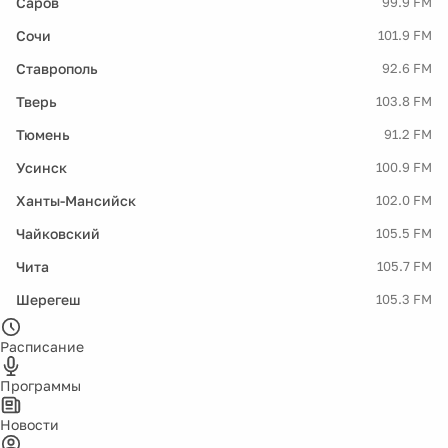
Саров
99.9 FM
Сочи
101.9 FM
Ставрополь
92.6 FM
Тверь
103.8 FM
Тюмень
91.2 FM
Усинск
100.9 FM
Ханты-Мансийск
102.0 FM
Чайковский
105.5 FM
Чита
105.7 FM
Шерегеш
105.3 FM
Расписание
Программы
Новости