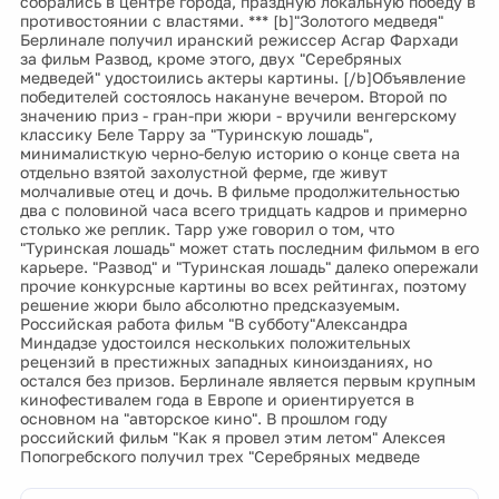
собрались в центре города, праздную локальную победу в
противостоянии с властями. *** [b]"Золотого медведя"
Берлинале получил иранский режиссер Асгар Фархади
за фильм Развод, кроме этого, двух "Серебряных
медведей" удостоились актеры картины. [/b]Объявление
победителей состоялось накануне вечером. Второй по
значению приз - гран-при жюри - вручили венгерскому
классику Беле Тарру за "Туринскую лошадь",
минималисткую черно-белую историю о конце света на
отдельно взятой захолустной ферме, где живут
молчаливые отец и дочь. В фильме продолжительностью
два с половиной часа всего тридцать кадров и примерно
столько же реплик. Тарр уже говорил о том, что
"Туринская лошадь" может стать последним фильмом в его
карьере. "Развод" и "Туринская лошадь" далеко опережали
прочие конкурсные картины во всех рейтингах, поэтому
решение жюри было абсолютно предсказуемым.
Российская работа фильм "В субботу"Александра
Миндадзе удостоился нескольких положительных
рецензий в престижных западных киноизданиях, но
остался без призов. Берлинале является первым крупным
кинофестивалем года в Европе и ориентируется в
основном на "авторское кино". В прошлом году
российский фильм "Как я провел этим летом" Алексея
Попогребского получил трех "Серебряных медведе