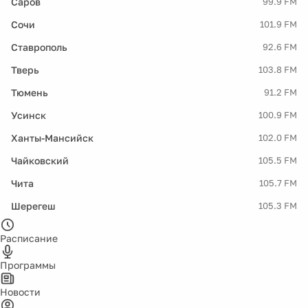
Саров
99.9 FM
Сочи
101.9 FM
Ставрополь
92.6 FM
Тверь
103.8 FM
Тюмень
91.2 FM
Усинск
100.9 FM
Ханты-Мансийск
102.0 FM
Чайковский
105.5 FM
Чита
105.7 FM
Шерегеш
105.3 FM
Расписание
Программы
Новости