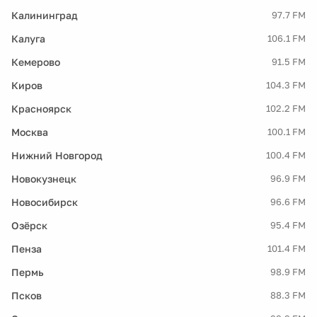
Калининград
97.7 FM
Калуга
106.1 FM
Кемерово
91.5 FM
Киров
104.3 FM
Красноярск
102.2 FM
Москва
100.1 FM
Нижний Новгород
100.4 FM
Новокузнецк
96.9 FM
Новосибирск
96.6 FM
Озёрск
95.4 FM
Пенза
101.4 FM
Пермь
98.9 FM
Псков
88.3 FM