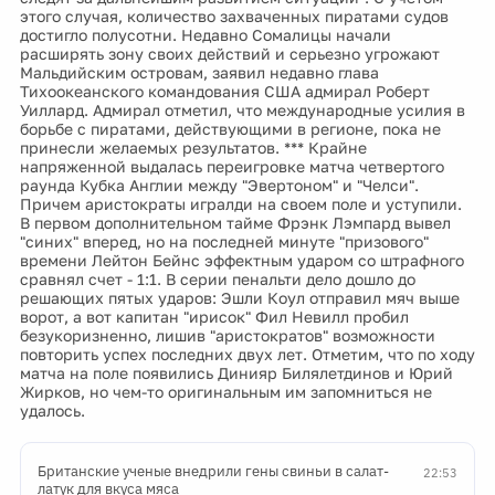
этого случая, количество захваченных пиратами судов
достигло полусотни. Недавно Сомалицы начали
расширять зону своих действий и серьезно угрожают
Мальдийским островам, заявил недавно глава
Тихоокеанского командования США адмирал Роберт
Уиллард. Адмирал отметил, что международные усилия в
борьбе с пиратами, действующими в регионе, пока не
принесли желаемых результатов. *** Крайне
напряженной выдалась переигровке матча четвертого
раунда Кубка Англии между "Эвертоном" и "Челси".
Причем аристократы игралди на своем поле и уступили.
В первом дополнительном тайме Фрэнк Лэмпард вывел
"синих" вперед, но на последней минуте "призового"
времени Лейтон Бейнс эффектным ударом со штрафного
сравнял счет - 1:1. В серии пенальти дело дошло до
решающих пятых ударов: Эшли Коул отправил мяч выше
ворот, а вот капитан "ирисок" Фил Невилл пробил
безукоризненно, лишив "аристократов" возможности
повторить успех последних двух лет. Отметим, что по ходу
матча на поле появились Динияр Билялетдинов и Юрий
Жирков, но чем-то оригинальным им запомниться не
удалось.
Британские ученые внедрили гены свиньи в салат-
22:53
латук для вкуса мяса