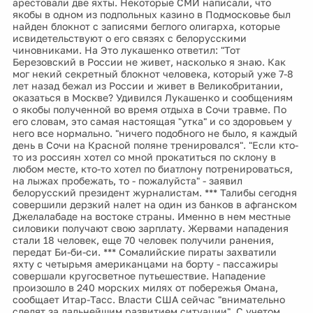
арестовали две яхты. Некоторые СМИ написали, что
якобы в одном из подпольных казино в Подмосковье был
найден блокнот с записями беглого олигарха, которые
исвидетельствуют о его связях с белорусскими
чиновниками. На Это лукашенко ответил: "Тот
Березовский в России не живет, насколько я знаю. Как
мог некий секретный блокнот человека, который уже 7-8
лет назад бежал из России и живет в Великобритании,
оказаться в Москве? Удивился Лукашенко и сообщениям
о якобы полученной во время отдыха в Сочи травме. По
его словам, это самая настоящая "утка" и со здоровьем у
него все нормально. "ничего подобного не было, я каждый
день в Сочи на Красной поляне тренировался". "Если кто-
то из россиян хотел со мной прокатиться по склону в
любом месте, кто-то хотел по биатлону потренироваться,
на лыжах пробежать, то - пожалуйста" - заявил
белорусский президент журналистам. *** Талибы сегодня
совершили дерзкий налет на один из банков в афганском
Джелалабаде на востоке страны. Именно в нем местные
силовики получают свою зарплату. Жервами нападения
стали 18 человек, еще 70 человек получили ранения,
передат Би-би-си. *** Сомалийские пираты захватили
яхту с четырьмя американцами на борту - пассажиры
совершали кругосветное путьешествие. Нападение
произошло в 240 морских милях от побережья Омана,
сообщает Итар-Тасс. Власти США сейчас "внимательно
следят за дальнейшим развитием ситуации". С учетом