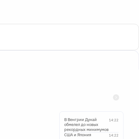
В Венгрии Дунай
14:22
обмелел до новых
рекордных минимумов
США и Япония
14:22