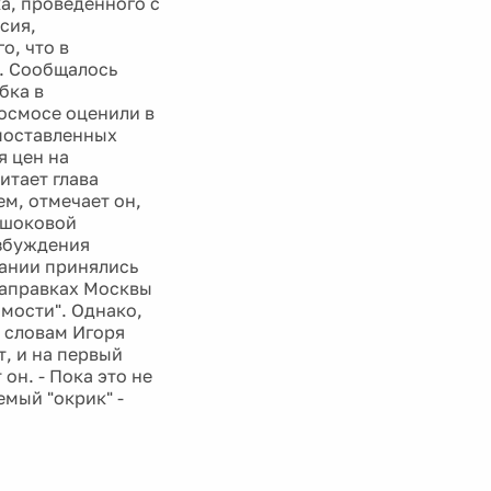
ка, проведенного с
сия,
о, что в
а. Сообщалось
бка в
осмосе оценили в
опоставленных
я цен на
итает глава
м, отмечает он,
ь шоковой
озбуждения
ании принялись
заправках Москвы
омости". Однако,
о словам Игоря
, и на первый
он. - Пока это не
емый "окрик" -