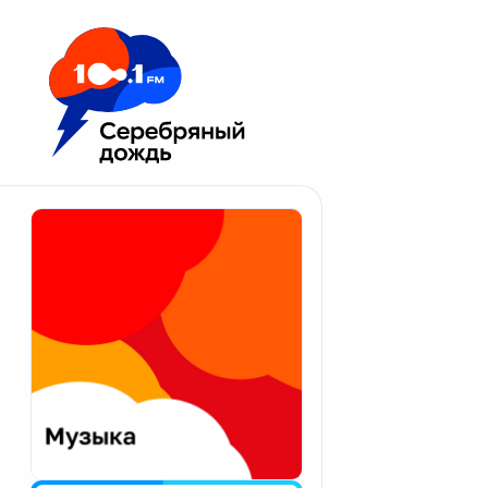
Москва 100.1 FM
Апатиты
Астрахань
Волгоград
Вологда
Екатеринбург
Иваново
Казань
Калининград
Калуга