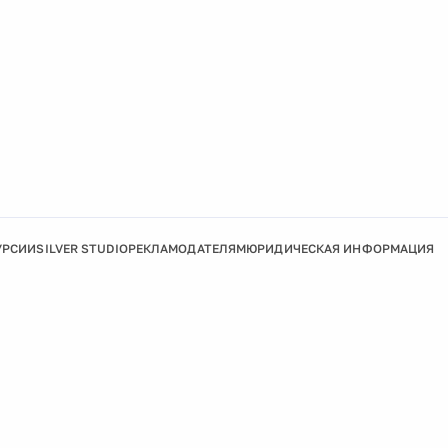
УРСИИ
SILVER STUDIO
РЕКЛАМОДАТЕЛЯМ
ЮРИДИЧЕСКАЯ ИНФОРМАЦИЯ