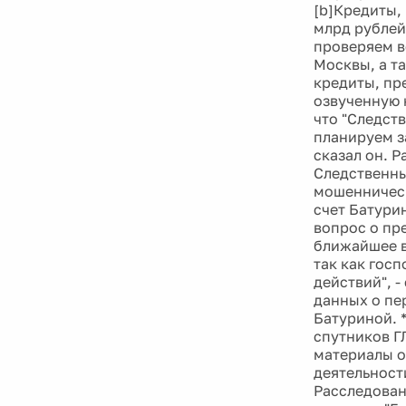
[b]Кредиты,
млрд рублей
проверяем в
Москвы, а т
кредиты, пр
озвученную 
что "Следст
планируем з
сказал он. Р
Следственны
мошенническ
счет Батури
вопрос о пр
ближайшее в
так как гос
действий", -
данных о пе
Батуриной. *
спутников Г
материалы о
деятельност
Расследован