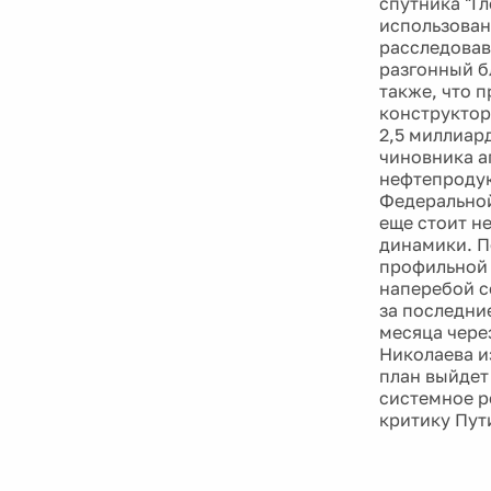
спутника "Гл
использован
расследовав
разгонный б
также, что 
конструктор
2,5 миллиар
чиновника а
нефтепродук
Федеральной
еще стоит н
динамики. П
профильной 
наперебой с
за последние
месяца чере
Николаева и
план выйдет
системное р
критику Пут