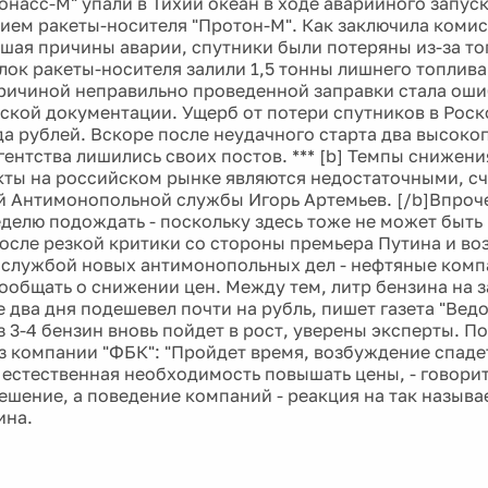
онасс-М" упали в Тихий океан в ходе аварийного запус
ием ракеты-носителя "Протон-М". Как заключила комис
шая причины аварии, спутники были потеряны из-за тог
лок ракеты-носителя залили 1,5 тонны лишнего топлив
причиной неправильно проведенной заправки стала оши
ской документации. Ущерб от потери спутников в Роск
да рублей. Вскоре после неудачного старта два высок
гентства лишились своих постов. *** [b] Темпы снижени
ты на российском рынке являются недостаточными, сч
 Антимонопольной службы Игорь Артемьев. [/b]Впроче
еделю подождать - поскольку здесь тоже не может быт
осле резкой критики со стороны премьера Путина и в
службой новых антимонопольных дел - нефтяные комп
ообщать о снижении цен. Между тем, литр бензина на 
 два дня подешевел почти на рубль, пишет газета "Вед
з 3-4 бензин вновь пойдет в рост, уверены эксперты. П
з компании "ФБК": "Пройдет время, возбуждение спадет
 естественная необходимость повышать цены, - говорит 
ешение, а поведение компаний - реакция на так называ
ина.