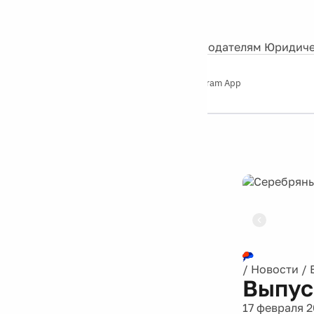
События
Контакты
О нас
Экскурсии
Silver Studio
Рекламодателям
Юридиче
Слушайте
App Store
Google Play
Telegram App
Серебряный
дождь
12+
Реклама
/
Новости
/
Выпус
17 февраля 2