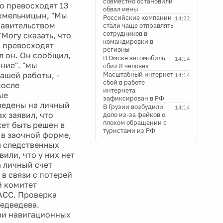
совместно остановили
о превосходят 13
обвал иены
схмельницын, "Мы
Российские компании
14:22
равительством
стали чаще отправлять
сотрудников в
Могу сказать, что
командировки в
о превосходят
регионы
л он. Он сообщил,
В Омске автомобиль
14:14
ние". "мы
сбил 8 человек
ашей работы, -
Масштабный интернет
14:14
сбой в работе
после
интернета
ые
зафиксирован в РФ
ведены на личный
В Грузии возбудили
14:14
х заявил, что
дело из-за фейков о
плохом обращении с
ет быть решен в
туристами из РФ
 в заочной форме,
я следственных
вили, что у них нет
а личный счет
 в связи с потерей
й комитет
АСС. Проверка
едведева.
три навигационных