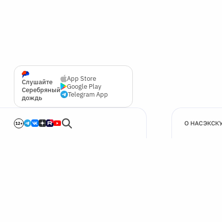
App Store
Слушайте
Google Play
Серебряный
Telegram App
дождь
О НАС
ЭКСК
12+