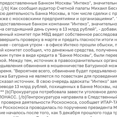
 предоставленные Банком Москвы "Интеко", значительн
.[/b] Как сообщил аудитор Счетной палаты Михаил Бе
сю деятельность Банка Москвы, в том числе сделки с п
акже с московскими предприятиями и организациями". "
едоставленные банком компании "Интеко", значительн
на сегодняшний день сумму в 13 млрд рублей", - добави
венный комитет при МВД ведет собственное расследова
авершить проверку в марте и предать гласности итоги н
анее - сегодня утром - в офисе Интеко прошли обыски, 
й комитет сообщил, что денежные средства, полученн
им путем в виде кредита в "Банке Москвы", были пере
ной. Между тем, источник в правоохранительных органа
едьявления обвинения в мошенничестве Батуриной мож
ремя. "Вероятнее всего, обвинение будет предъявлено
пожа Батурина не является по повесткам для проведени
 сказал источник. В свою очередь адвокаты "Интеко" зая
реводе 13 млрд рублей, похищенных в Банке Москвы, н
** [b]Прокуратура потребовала завести уголовное дело
ЛОНАСС. [/b]Генпрокуратура направила в Следственны
 проверке деятельности Роскосмоса, сообщает ИТАР-Т
и Роскосмоса проводилась по поручению президента М
ие началось после того, как 5 декабря прошлого года 